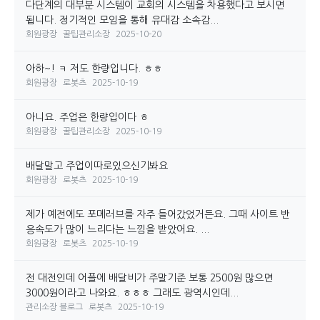
다단계의 대부분 시스템이 교회의 시스템을 차용했다고 보시면
됩니다. 정기적인 모임을 통해 유대감 소속감...
회원광장
꿀팁관리소장
2025-10-20
아하~! ㅋ 저도 한량입니다. ㅎㅎ
회원광장
로봇츠
2025-10-19
아니요. 주업은 한량입이다 ㅎ
회원광장
꿀팁관리소장
2025-10-19
배달말고 주업이따로있으신기봐요
회원광장
로봇츠
2025-10-19
제가 예전에도 포메러브를 자주 들어갔었거든요. 그때 사이트 반
응속도가 많이 느리다는 느낌을 받았어요. ...
회원광장
로봇츠
2025-10-19
전 대전인데 어플에 배달비가 주말기준 보통 2500원 많으면
3000원이라고 나와요. ㅎㅎㅎ 그래도 광역시인데...
관리소장 블로그
로봇츠
2025-10-19