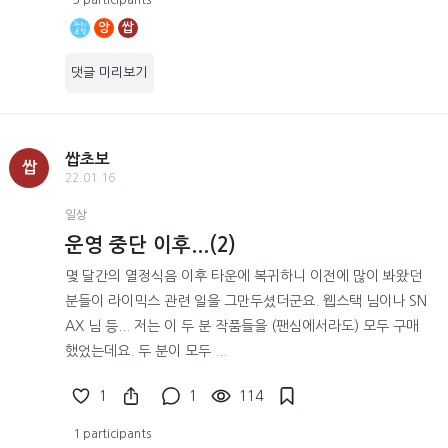
앙
쌉
댓글 미리보기
쌉초보
쌉
22.01.16
일상
운영 중단 이후...(2)
몇 달간의 열정식음 이후 타운에 복귀하니 이전에 많이 봐왔던
분들이 라이믹스 관련 일을 그만두셨더군요. 웹스택 님이나 SN
AX 님 등... 저는 이 두 분 작품들을 (팬심에서라도) 모두 구매
했었는데요. 두 분이 모두 ...
1
1
114
1 participants