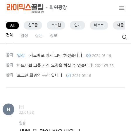
회원광장
친구글
스크랩
인기
베스트
내글
All
전체
일상
질문
정보
공지
일상
자료배포 이제 그만 하겠습니다.
(8)
2024.03.14
공지
파트너쉽 그룹 지정 요청을 하실 수 있습니다.
2021.05.28
공지
로그인 회원의 공간 입니다.
(2)
2021.05.16
HI
H
22.01.28
일상