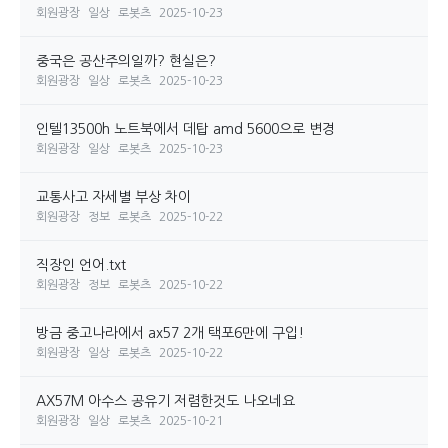
회원광장
일상
로봇츠
2025-10-23
중국은 공산주의일까? 현실은?
회원광장
일상
로봇츠
2025-10-23
인텔13500h 노트북에서 데탑 amd 5600으로 변경
회원광장
일상
로봇츠
2025-10-23
교통사고 자세별 부상 차이
회원광장
정보
로봇츠
2025-10-22
직장인 언어.txt
회원광장
정보
로봇츠
2025-10-22
방금 중고나라에서 ax57 2개 택포6만에 구입!
회원광장
일상
로봇츠
2025-10-22
AX57M 아수스 공유기 저렴한것도 나오네요
회원광장
일상
로봇츠
2025-10-21