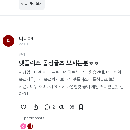
댓글 미리보기
디디09
디
22.01.20
일상
넷플릭스 돌싱글즈 보시는분ㅎㅎ
사담입니다만 연애 프로그램 하트시그널, 환승연애, 머니캐쳐,
솔로지옥, 나는솔로까지 보다가 넷플릭스서 돌싱글즈 보는데
시즌2 너무 재미나네요ㅎㅎ 나열한것 중에 제일 재미있는것 같
아요!
2
108
2 participants
o
디