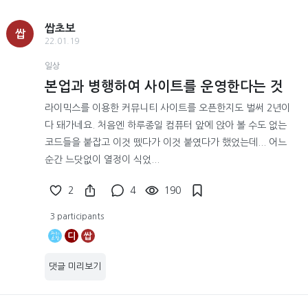
쌉초보
쌉
22.01.19
일상
본업과 병행하여 사이트를 운영한다는 것
라이믹스를 이용한 커뮤니티 사이트를 오픈한지도 벌써 2년이
다 돼가네요. 처음엔 하루종일 컴퓨터 앞에 앉아 볼 수도 없는
코드들을 붙잡고 이것 뗐다가 이것 붙였다가 했었는데... 어느
순간 느닷없이 열정이 식었...
2
4
190
3 participants
디
쌉
댓글 미리보기