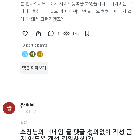
론 웹마스터도구까지 사이트등록을 하였습니다... 네이버는 그
러려니하는데 구글도 아예 검색이 안 되네요 허허... 만든지 얼
마 안 돼서 그런거겠죠?
3
143
3 participants
라
기
댓글 미리보기
쌉초보
쌉
22.01.27
질문
소장님의 닉네임 글 댓글 성의없이 작성 금
지 애드온 개선 건의사항(?)