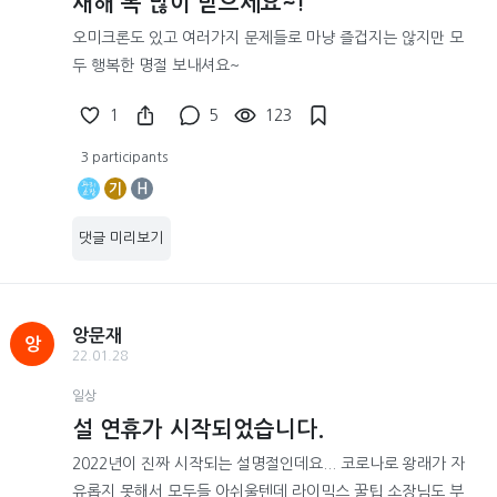
새해 복 많이 받으세요~!
오미크론도 있고 여러가지 문제들로 마냥 즐겁지는 않지만 모
두 행복한 명절 보내셔요~
1
5
123
3 participants
기
H
댓글 미리보기
앙문재
앙
22.01.28
일상
설 연휴가 시작되었습니다.
2022년이 진짜 시작되는 설명절인데요... 코로나로 왕래가 자
유롭지 못해서 모두들 아쉬울텐데 라이믹스 꿀팁 소장님도 부