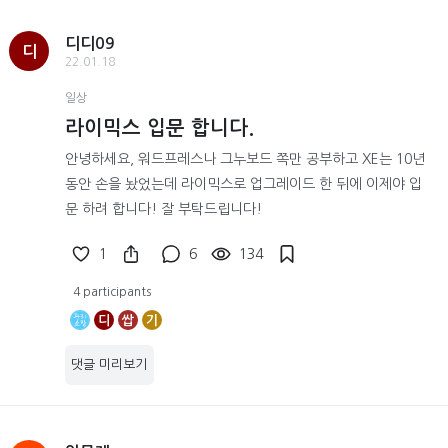
디디09
디
22.01.18
일상
라이믹스 입문 합니다.
안녕하세요, 워드프레스나 그누보드 쪽만 공부하고 XE는 10년
동안 손을 놨었는데 라이믹스로 업그레이드 한 뒤에 이제야 입
문 하려 합니다! 잘 부탁드립니다!
1
6
134
4 participants
디
쌉
기
댓글 미리보기