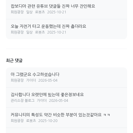
캄보디아 관련 유튜브 댓글들 진짜 너무 잔인해요
회원광장
일상
로봇츠
2025-10-21
오늘 자전거 타고 운동했는데 진짜 춥더라요
회원광장
일상
로봇츠
2025-10-21
최근 댓글
아 그랬군요 수고하셨습니다
회원광장
가이더
2026-05-04
감사합니다 오랫민에 욌는데 좋은정보네요
관리소장 블로그
가이더
2026-05-04
커뮤니티의 특성도 약간 비슷한 부분이 있는것같아요 ㅋㅋ
회원광장
로봇츠
2025-10-20