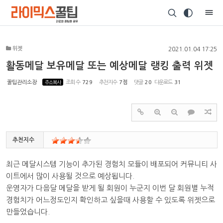
Sketchbook5, 스케치북5
위젯
2021.01.04 17:25
활동메달 보유메달 또는 예상메달 랭킹 출력 위젯
꿀팁관리소장
주소복사
조회 수
729
추천지수
7점
댓글
20
다운로드
31
Sketchbook5, 스케치북5
추천지수
최근 메달시스템 기능이 추가된 경험치 모듈이 배포되어 커뮤니티 사
이트에서 많이 사용될 것으로 예상됩니다.
운영자가 다음달 메달을 받게 될 회원이 누군지 이번 달 회원별 누적
경험치가 어느정도인지 확인하고 싶을때 사용할 수 있도록 위젯으로
만들었습니다.