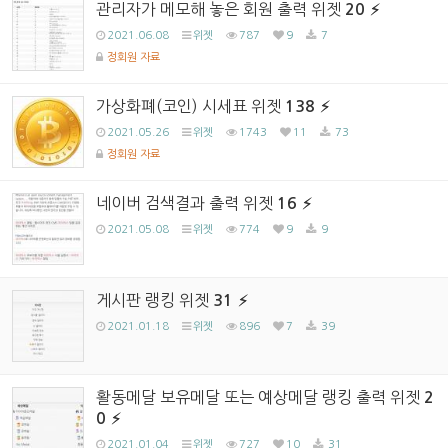
관리자가 메모해 놓은 회원 출력 위젯
20
2021.06.08
위젯
787
9
7
정회원 자료
가상화폐(코인) 시세표 위젯
138
2021.05.26
위젯
1743
11
73
정회원 자료
네이버 검색결과 출력 위젯
16
2021.05.08
위젯
774
9
9
게시판 랭킹 위젯
31
2021.01.18
위젯
896
7
39
활동메달 보유메달 또는 예상메달 랭킹 출력 위젯
2
0
2021.01.04
위젯
727
10
31