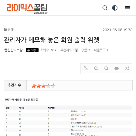
Sketchbook5, 스케치북5
위젯
2021.06.08 19:38
관리자가 메모해 놓은 회원 출력 위젯
꿀팁관리소장
주소복사
조회 수
787
추천지수
6점
댓글
20
다운로드
7
Sketchbook5, 스케치북5
추천지수