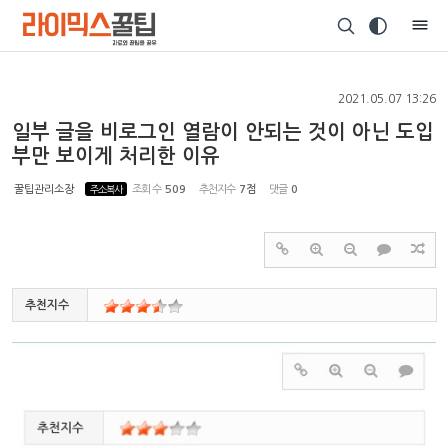
Sketchbook5, 스케치북5
2021.05.07 13:26
일부 글을 비로그인 열람이 안되는 것이 아닌 도입
부만 보이게 처리한 이유
Sketchbook5, 스케치북5
꿀팁관리소장
주소복사
조회 수
509
추천지수
7점
댓글
0
추천지수