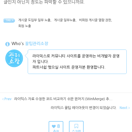
글인지 아닌지 정도는 파악할 수 있으니까요.
게시글 도입부 일부 노출
,
게시글 일부노출
,
비회원 게시글 열람 권한
,
TAG •
회원 노출
Who's
꿀팁관리소장
라이믹스로 커뮤니티 사이트를 운영하는 비개발자 운영
자 입니다.
파트너쉽 맺으실 사이트 운영자분 환영합니다.
Prev
라이믹스 자료 수정한 코드 비교하기 쉬운 윈머지 (WinMerge) 추...
라이믹스 꿀팁 레이아웃이 변경이 되었습니다.
Next
8
추천
스크랩