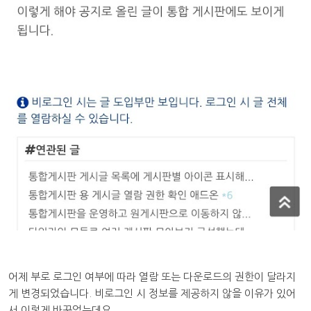
어제 부로 로그인 여부에 따라 열람 또는 다운로드의 권한이 달라지
게 변경되었습니다. 비로그인 시 정보를 제공하지 않을 이유가 있어
서 이렇게 바꾸었는데요.