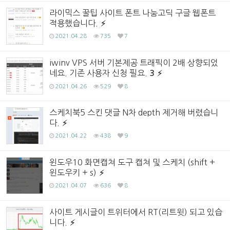
라이믹스 꿀팁 사이트 폰트 나눔고딕 구글 웹폰트
적용했습니다.
2021.04.28
735
7
iwinv VPS 서버 기본제공 트래픽이 2배 상향되었
네요. 기존 사용자 신청 필요.
3
2021.04.26
529
8
스케치북5 스킨 댓글 N차 depth 제거해 버렸습니
다.
2021.04.22
438
9
윈도우10 화면캡쳐 도구 캡쳐 및 스케치 (shift +
윈도우키 + s)
2021.04.07
636
8
사이트 게시글이 트위터에서 RT(리트윗) 되고 있습
니다.