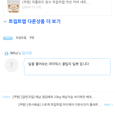
[쿠팡] 마롤로뜨 방수 트립트랩 쿠션 커버 세트, ...
[2024-11-13]
☞ 트립트랩 다른상품 더 보기
트립트랩
,
쿠팡
TAG •
Who's
딜사랑
?
딜을 물어오는 라이믹스 꿀팁의 딜봇 입니다.
Prev
[쿠팡] [달찐과일] 해남 절임배추 20kg 해남직송 속이꽉찬 배추, ...
[쿠팡] [즉시배송] 스토케 트립트랩 하이체어 이유식의자 풀세트 ...
Next