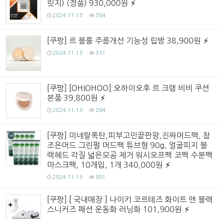
릿지) (정품) 930,000원
2024.11.13
384
[쿠팡] 르 블룸 주름개선 기능성 립밤 38,900원
2024.11.13
331
[쿠팡] [OHIOHOO] 오하이오후 르 크램 비비 쿠션
본품 39,800원
2024.11.13
264
[쿠팡] 미네랄폭탄,피부고민끝판왕,진짜머드팩, 참
조은머드 그린펄 머드팩 튜브형 90g, 얼굴피지 블
랙헤드 각질 넓은모공 제거 워시오프팩 코팩 수분팩
마스크팩, 10개입, 1개 340,000원
2024.11.13
381
[쿠팡] [ 국내매장 ] 나이키 코르테즈 화이트 앤 블랙
스니커즈 패션 운동화 러닝화 101,900원