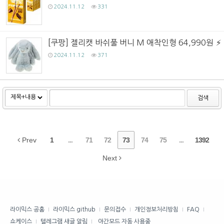
2024.11.12
331
[쿠팡] 젤리캣 바쉬풀 버니 M 애착인형 64,990원
2024.11.12
371
검색
Prev
1
...
71
72
73
74
75
...
1392
Next
라이믹스 공홈
라이믹스 github
문의접수
개인정보처리방침
FAQ
쇼케이스
텔레그램 새글 알림
야간모드 자동 사용중