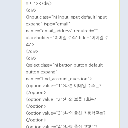
이디"> </div>
<div>
<input class="hi input input-default input-
expand" type="email"
name="email_address" required=""
placeholder="이메일 주소" title="이메일 주
소">
</div>
<div>
<select class="hi button button-default
button-expand"
name="find_account_question">
<option value="1">다른 이메일 주소는?
</option>
<option value="2">나의 보물 1호는?
</option>
<option value="3">나의 출신 초등학교는?
</option>
<option value="4">나의 출신 고향은?