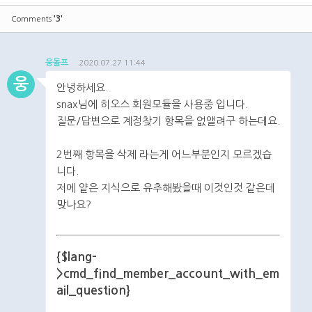
'3'
Comments
웅돌프
2020.07.27 11:44
웅
안녕하세요.
snax님에 히오스 회원모듈을 사용중 입니다.
질문/답변으로 계정찾기 항목을 없앨려구 하는데요.
2번째 항목을 삭제 라는게 어느부분인지 모르겠습
니다.
저에 얕은 지식으로 유추해봤을때 이것인것 같은데
맞나요?
{$lang-
>cmd_find_member_account_with_em
ail_question}