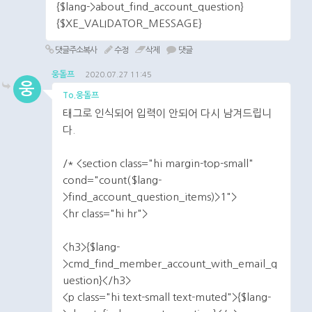
{$lang->about_find_account_question}
{$XE_VALIDATOR_MESSAGE}
댓글주소복사
수정
삭제
댓글
웅돌프
2020.07.27 11:45
웅
To.웅돌프
태그로 인식되어 입력이 안되어 다시 남겨드립니
다.
/* <section class="hi margin-top-small"
cond="count($lang-
>find_account_question_items)>1">
<hr class="hi hr">
<h3>{$lang-
>cmd_find_member_account_with_email_q
uestion}</h3>
<p class="hi text-small text-muted">{$lang-