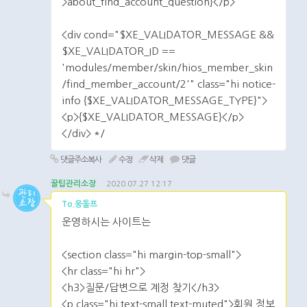
>about_find_account_question}</p>
<div cond="$XE_VALIDATOR_MESSAGE &&
$XE_VALIDATOR_ID ==
'modules/member/skin/hios_member_skin
/find_member_account/2'" class="hi notice-
info {$XE_VALIDATOR_MESSAGE_TYPE}">
<p>{$XE_VALIDATOR_MESSAGE}</p>
</div> */
댓글주소복사
수정
삭제
댓글
꿀팁관리소장
2020.07.27 12:17
To.웅돌프
운영하시는 사이트는
<section class="hi margin-top-small">
<hr class="hi hr">
<h3>질문/답변으로 계정 찾기</h3>
<p class="hi text-small text-muted">회원 정보