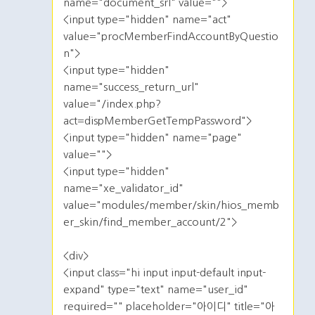
name="document_srl" value="">
<input type="hidden" name="act"
value="procMemberFindAccountByQuestio
n">
<input type="hidden"
name="success_return_url"
value="/index.php?
act=dispMemberGetTempPassword">
<input type="hidden" name="page"
value="">
<input type="hidden"
name="xe_validator_id"
value="modules/member/skin/hios_memb
er_skin/find_member_account/2">
<div>
<input class="hi input input-default input-
expand" type="text" name="user_id"
required="" placeholder="아이디" title="아