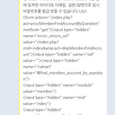
에 입력한 아이디와 이메일, 질문/답변으로 임시
비밀번호를 발급 받을 수 있습니다.</p>
<form action="/index.php?
act=procMemberFindAccountByQuestion"
method="get"><input type="hidden"
name="error_return_url"
value="/index.php?
mid=index&amp;act=dispMemberFindAcco
unt"><input type="hidden" name="vid"
value=""><input type="hidden"
name="ruleset"
value="@find_member_account_by_questio
n">
<input type="hidden" name="module"
value="member">
<input type="hidden" name="mid"
value="index">
<input type="hidden"