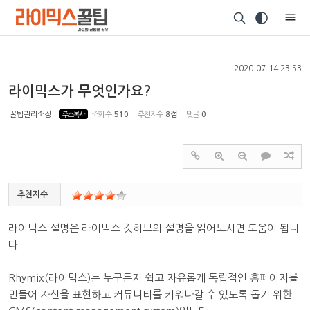
Sketchbook5, 스케치북5
2020.07.14 23:53
라이믹스가 무엇인가요?
꿀팁관리소장
주소복사
조회 수
510
추천지수
8점
댓글
0
Sketchbook5, 스케치북5
추천지수
라이믹스 설명은 라이믹스 깃허브의 설명을 읽어보시면 도움이 됩니
다.
Rhymix(라이믹스)는 누구든지 쉽고 자유롭게 독립적인 홈페이지를
만들어 자신을 표현하고 커뮤니티를 키워나갈 수 있도록 돕기 위한