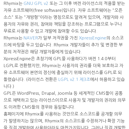
Rhymix는
GNU GPL v2
또는 그 이후 버전 라이선스의 적용을 받는
자유 소프트웨어(free software)입니다. 자유 소프트웨어는 "오픈
소스" 또는 "개방형"이라는 명칭으로도 알려져 있으며, 개발자와 사
용자의 자유와 권리, 참여와 책임을 강조하는 프로그램으로 누구나
무료로 사용할 수 있고 개발에 참여할 수도 있습니다.
Rhymix는
NAVER
가 일부 저작권을 가진
XpressEngine
의 소스코
드에 바탕을 두고 있습니다. Rhymix 개발자들이 추가 및 변경한 부
분의 저작권은 해당 개발자들에게 있습니다.
XpressEngine은 초창기에 GPL을 사용하다가 버전 1.4.0부터
LGPL로 전환했지만, Rhymix는 사용자의 권리를 더욱 보호하고 자
유 소프트웨어 본연의 정신에 충실하기 위해 라이선스를 GPL로 되
돌렸습니다. (라이선스 전환은
LGPL v2.1 제3조
에서 허용하고 있습
니다.)
GPL은 WordPress, Drupal, Joomla 등 세계적인 CMS들이 공통
으로 채택하고 있는 라이선스이므로 사용자 및 개발자의 권리와 의무
도 이러한 CMS들의 경우와 동일합니다.
홈페이지에 Rhymix를 사용하는 것만으로 소스코드를 공개할 의무
가 발생하지는 않으며, Rhymix의 소스코드를 수정하거나 확장 기능
을 직접 개발하여 사용하더라도 마찬가지입니다. 그러나 직접 개발한