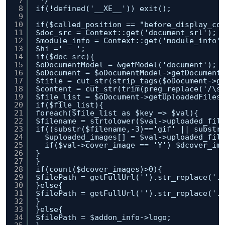
7
*/
8
if(!defined('__XE__')) exit();
9
10
if($called_position == "before_display_co
11
$doc_src = Context::get('document_srl');
12
$module_info = Context::get('module_info'
13
$hi =' - ';
14
if($doc_src){
15
$oDocumentModel = &getModel('document');
16
$oDocument = $oDocumentModel->getDocument
17
$title = cut_str(strip_tags($oDocument->g
18
$content = cut_str(trim(preg_replace('/\s
19
$file_list = $oDocument->getUploadedFiles
20
if($file_list){
21
foreach($file_list as $key => $val){
22
$filename = strtolower($val->uploaded_fil
23
if((substr($filename,-3)=='gif' || substr
24
$uploaded_images[] = $val->uploaded_fil
25
if($val->cover_image == 'Y') $dcover_im
26
}
27
}
28
if(count($dcover_images)>0){
29
$filePath = getFullUrl('').str_replace('.
30
}else{
31
$filePath = getFullUrl('').str_replace('.
32
}
33
}else{
34
$filePath = $addon_info->logo;