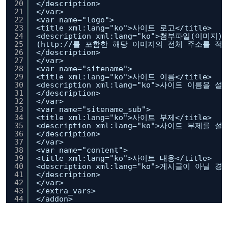
20
</description>
21
</var>
22
<var name="logo">
23
<title xml:lang="ko">사이트 로고</title>
24
<description xml:lang="ko">첨부파일(
25
(
http://
를 포함한 해당 이미지의 전체 주소를 적
26
</description>
27
</var>
28
<var name="sitename">
29
<title xml:lang="ko">사이트 이름</title>
30
<description xml:lang="ko">사이트 이름을
31
</description>
32
</var>
33
<var name="sitename_sub">
34
<title xml:lang="ko">사이트 부제</title>
35
<description xml:lang="ko">사이트 부제를
36
</description>
37
</var>
38
<var name="content">
39
<title xml:lang="ko">사이트 내용</title>
40
<description xml:lang="ko">게시글이 
41
</description>
42
</var>
43
</extra_vars>
44
</addon>