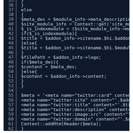
35
}
36
}
37
else
38
{
39
$meta_des = $module_info->meta_descriptio
40
$site_module_info = Context::get('site_mo
41
$_is_indexmodule = ($site_module_info->mo
42
if($_is_indexmodule){
43
$title = $addon_info->sitename.$hi.$addon
44
}else{
45
$title = $addon_info->sitename.$hi.$modul
46
}
47
$filePath = $addon_info->logo;
48
if($meta_des){
49
$content = $meta_des;
50
}else{
51
$content = $addon_info->content;
52
}
53
}
54
55
$meta = '<meta name="twitter:card" conten
56
<meta name="twitter:site" content="'.$add
57
<meta name="twitter:title" content="'.$ti
58
<meta name="twitter:description" content=
59
<meta name="twitter:image:src" content="'
60
<meta name="twitter:domain" content="'.$a
61
Context::addHtmlHeader($meta);
62
}