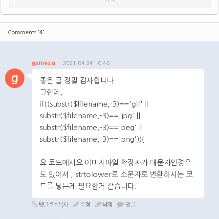
'4'
Comments
garnecia
2021.04.24 10:46
g
좋은 글 정말 감사합니다.
그런데,
if((substr($filename,-3)=='gif' ||
substr($filename,-3)=='jpg' ||
substr($filename,-3)=='peg' ||
substr($filename,-3)=='png')){
요 코드에서요 이미지파일 확장자가 대문자인경우
도 있어서 , strtolower로 소문자로 변환하시는 코
드를 넣는게 필요할거 같습니다.
댓글주소복사
수정
삭제
댓글