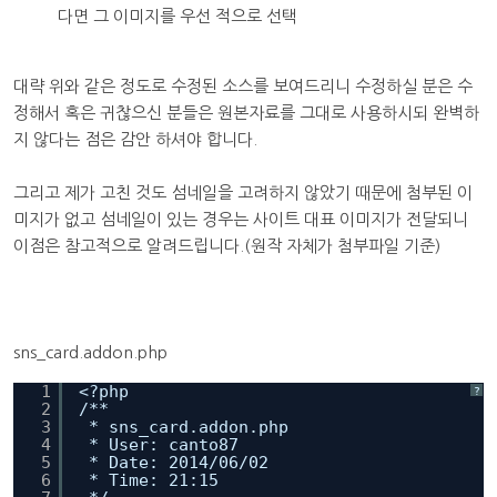
다면 그 이미지를 우선 적으로 선택
대략 위와 같은 정도로 수정된 소스를 보여드리니 수정하실 분은 수
정해서 혹은 귀찮으신 분들은 원본자료를 그대로 사용하시되 완벽하
지 않다는 점은 감안 하셔야 합니다.
그리고 제가 고친 것도 섬네일을 고려하지 않았기 때문에 첨부된 이
미지가 없고 섬네일이 있는 경우는 사이트 대표 이미지가 전달되니
이점은 참고적으로 알려드립니다.(원작 자체가 첨부파일 기준)
sns_card.addon.php
1
<?php
?
2
/**
3
* sns_card.addon.php
4
* User: canto87
5
* Date: 2014/06/02
6
* Time: 21:15