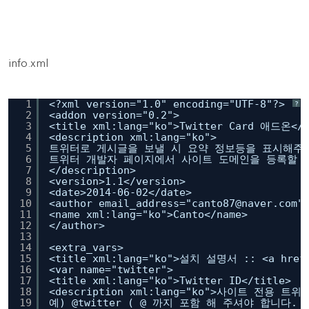
info.xml
1
<?xml version="1.0" encoding="UTF-8"?>
?
2
<addon version="0.2">
3
<title xml:lang="ko">Twitter Card 애드온</t
4
<description xml:lang="ko">
5
트위터로 게시글을 보낼 시 요약 정보등을 표시해주는 
6
트위터 개발자 페이지에서 사이트 도메인을 등록할 
7
</description>
8
<version>1.1</version>
9
<date>2014-06-02</date>
10
<author email_address="canto87@naver.com"
11
<name xml:lang="ko">Canto</name>
12
</author>
13
14
<extra_vars>
15
<title xml:lang="ko">설치 설명서 :: <a href
16
<var name="twitter">
17
<title xml:lang="ko">Twitter ID</title>
18
<description xml:lang="ko">사이트 전
19
예) @twitter ( @ 까지 포함 해 주셔야 합니다. 