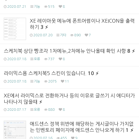
2020.07.21
기능
515
8
XE 레이아웃 메뉴에 폰트어썸이나 XEICON을 출력
하기
3
2020.07.20
기타
890
7
스케치북 상단 빵조각 1차메뉴,2차메뉴 안나올때 확인 사항
8
2020.07.18
오류
737
8
라이믹스용 스케치북5 스킨이 있습니다.
10
2020.07.18
기능
2075
11
XE에서 라이믹스로 전환하거나 등의 이유로 글쓰기 시 에디터가
나타나지 않을때
2020.07.17
오류
880
8
애드센스 정책 위반에 해당하는 게시글이나 가치없
는 인벤토리 페이지에 애드센스 안나오게 하기
1
2020.07.16
455
9