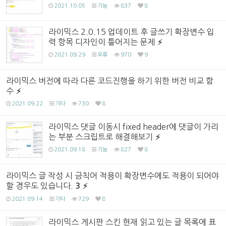
2021.10.05
기능
837
8
라이믹스 2.0.15 업데이트 후 글쓰기 확장변수 입
력 항목 디자인이 틀어지는 문제
2021.09.29
오류
970
9
라이믹스 버전에 따라 다른 코드진행을 하기 위한 버전 비교 함
수
2021.09.22
기타
730
8
라이믹스 댓글 이동시 fixed header에 댓글이 가리
는 부분 스크립트로 해결해보기
2021.09.18
기능
827
8
라이믹스 글 작성 시 금칙어 적용이 확장변수에도 적용이 되어야
할 경우도 있습니다.
3
2021.09.14
기타
729
8
라이믹스 게시판 스킨 현재 읽고 있는 글 목록에 표