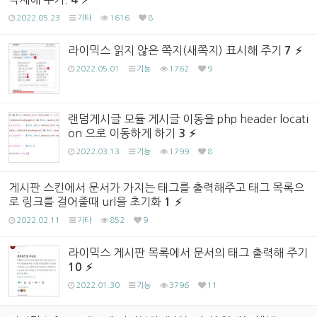
2022.05.23
기타
1616
8
라이믹스 읽지 않은 쪽지(새쪽지) 표시해 주기
7
2022.05.01
기능
1762
9
랜덤게시글 모듈 게시글 이동을 php header locati
on 으로 이동하게 하기
3
2022.03.13
기능
1799
8
게시판 스킨에서 문서가 가지는 태그를 출력해주고 태그 목록으
로 링크를 걸어줄때 url을 초기화
1
2022.02.11
기타
852
9
라이믹스 게시판 목록에서 문서의 태그 출력해 주기
10
2022.01.30
기능
3796
11