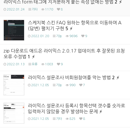
라이믹스 form 태그에 지저분하게 붙는 속성 없애는 방법
2
2022.01.24
기타
1170
8
스케치북 스킨 FAQ 원하는 항목으로 이동하며 A
(답변) 펼치기 구현
5
2022.01.20
기능
9696
9
zip 다운로드 애드온 라이믹스 2.0.17 업데이트 후 잘못된 요청
오류 수정법
1
2022.01.13
오류
1003
9
라이믹스 설문조사 비회원참여를 막는 방법
2
2021.12.05
기능
990
7
라이믹스 설문조사 등록시 항목선택 갯수를 숫자로
입력하지 않았을 경우 발생하는 문제
2021.12.05
기타
825
8