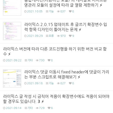
통합게시판(타임라인 모듈) 의 게시글도 사이트운
영관리 모듈의 설정에 따라 글 열람 제한하기
2021.10.05
기능
837
8
라이믹스 2.0.15 업데이트 후 글쓰기 확장변수 입
력 항목 디자인이 틀어지는 문제
2021.09.29
오류
970
9
라이믹스 버전에 따라 다른 코드진행을 하기 위한 버전 비교 함
수
2021.09.22
기타
730
8
라이믹스 댓글 이동시 fixed header에 댓글이 가리
는 부분 스크립트로 해결해보기
2021.09.18
기능
827
8
라이믹스 글 작성 시 금칙어 적용이 확장변수에도 적용이 되어야
할 경우도 있습니다.
3
2021.09.14
기타
729
8