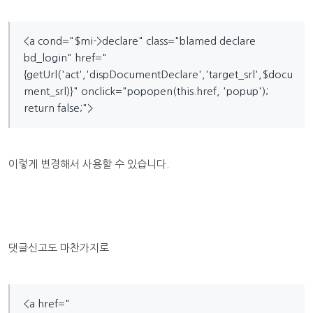
<a cond="$mi->declare" class="blamed declare
bd_login" href="
{getUrl('act','dispDocumentDeclare','target_srl',$docu
ment_srl)}" onclick="popopen(this.href, 'popup');
return false;">
이렇게 변경해서 사용할 수 있습니다.
댓글신고도 마찬가지로
<a href="