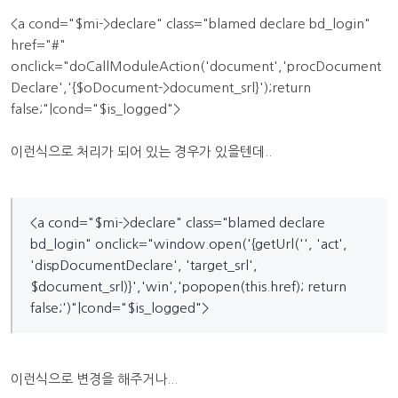
<a cond="$mi->declare" class="blamed declare bd_login"
href="#"
onclick="doCallModuleAction('document','procDocument
Declare','{$oDocument->document_srl}');return
false;"|cond="$is_logged">
이런식으로 처리가 되어 있는 경우가 있을텐데..
<a cond="$mi->declare" class="blamed declare
bd_login" onclick="window.open('{getUrl('', 'act',
'dispDocumentDeclare', 'target_srl',
$document_srl)}','win','popopen(this.href); return
false;')"|cond="$is_logged">
이런식으로 변경을 해주거나...