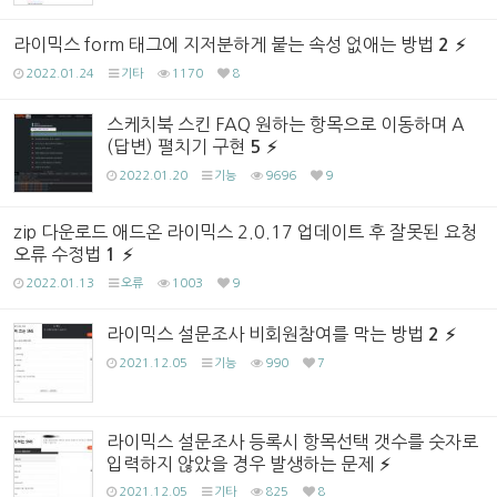
라이믹스 form 태그에 지저분하게 붙는 속성 없애는 방법
2
2022.01.24
기타
1170
8
스케치북 스킨 FAQ 원하는 항목으로 이동하며 A
(답변) 펼치기 구현
5
2022.01.20
기능
9696
9
zip 다운로드 애드온 라이믹스 2.0.17 업데이트 후 잘못된 요청
오류 수정법
1
2022.01.13
오류
1003
9
라이믹스 설문조사 비회원참여를 막는 방법
2
2021.12.05
기능
990
7
라이믹스 설문조사 등록시 항목선택 갯수를 숫자로
입력하지 않았을 경우 발생하는 문제
2021.12.05
기타
825
8