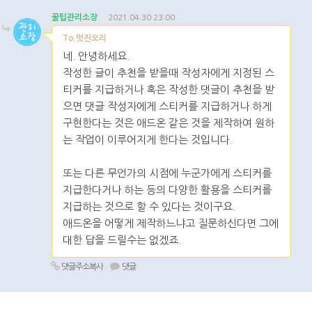
꿀팁관리소장
2021.04.30 23:00
To.멋진오리
네. 안녕하세요.
작성한 글이 추천을 받을때 작성자에게 지정된 스
티커를 지급하거나 혹은 작성한 댓글이 추천을 받
으면 댓글 작성자에게 스티커를 지급하거나 하게
구현한다는 것은 애드온 같은 것을 제작하여 원하
는 작업이 이루어지게 한다는 것입니다.
또는 다른 무언가의 시점에 누군가에게 스티커를
지급한다거나 하는 등의 다양한 활용을 스티커를
지급하는 것으로 할 수 있다는 것이구요.
애드온을 어떻게 제작하느냐고 질문하신다면 그에
대한 답을 드릴수는 없겠죠.
댓글주소복사
댓글