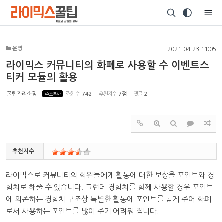
Sketchbook5, 스케치북5
운영
2021.04.23 11:05
라이믹스 커뮤니티의 화폐로 사용할 수 이벤트스
티커 모듈의 활용
Sketchbook5, 스케치북5
꿀팁관리소장
주소복사
조회 수
742
추천지수
7점
댓글
2
추천지수
라이믹스로 커뮤니티의 회원들에게 활동에 대한 보상을 포인트와 경
험치로 해줄 수 있습니다. 그런데 경험치를 함께 사용할 경우 포인트
에 의존하는 경험치 구조상 특별한 활동에 포인트를 높게 주어 화폐
로서 사용하는 포인트를 많이 주기 어려워 집니다.