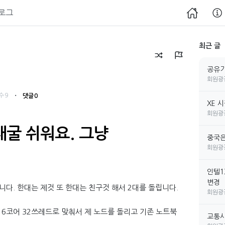
로그
최근 글
공유기
회원광
・
수 9
댓글 0
XE 
회원광
 채굴 쉬워요. 그냥
중국은
회원광
인텔1
변경
다. 한대는 제것 또 한대는 친구것 해서 2대를 돌립니다.
회원광
6코어 32쓰레드로 맞춰서 제 노드를 돌리고 기존 노트북
교통사