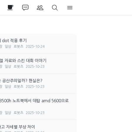
 dot 적용 후기
장
일상
로봇츠
2025-10-24
시절 자료와 스킨 대회 이야기
장
일상
로봇츠
2025-10-23
 공산주의일까? 현실은?
장
일상
로봇츠
2025-10-23
3500h 노트북에서 데탑 amd 5600으로
장
일상
로봇츠
2025-10-23
고 자세별 부상 차이