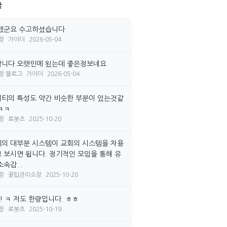
글
랬군요 수고하셨습니다
장
가이더
2026-05-04
니다 오랫민에 욌는데 좋은정보네요
장 블로그
가이더
2026-05-04
티의 특성도 약간 비슷한 부분이 있는것같
ㅋㅋ
장
로봇츠
2025-10-20
의 대부분 시스템이 교회의 시스템을 차용
 보시면 됩니다. 정기적인 모임을 통해 유
속감...
장
꿀팁관리소장
2025-10-20
! ㅋ 저도 한량입니다. ㅎㅎ
장
로봇츠
2025-10-19