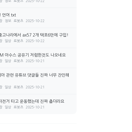
장
정보
로봇츠
2025-10-22
언어.txt
장
정보
로봇츠
2025-10-22
중고나라에서 ax57 2개 택포6만에 구입!
장
일상
로봇츠
2025-10-22
7M 아수스 공유기 저렴한것도 나오네요
장
일상
로봇츠
2025-10-21
아 관련 유튜브 댓글들 진짜 너무 잔인해
장
일상
로봇츠
2025-10-21
자전거 타고 운동했는데 진짜 춥더라요
장
일상
로봇츠
2025-10-21