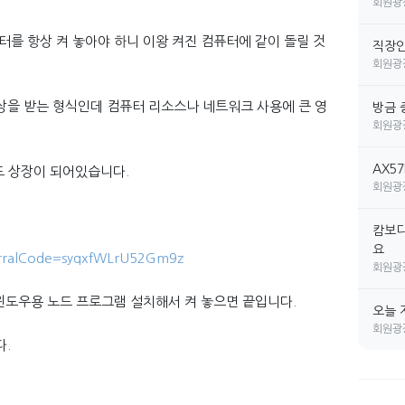
회원광
를 항상 켜 놓아야 하니 이왕 켜진 컴퓨터에 같이 돌릴 것
직장인 
회원광
을 받는 형식인데 컴퓨터 리소스나 네트워크 사용에 큰 영
방금 
회원광
AX5
에도 상장이 되어있습니다.
회원광
캄보디
요
eferralCode=syqxfWLrU52Gm9z
회원광
 윈도우용 노드 프로그램 설치해서 켜 놓으면 끝입니다.
오늘 
회원광
다.