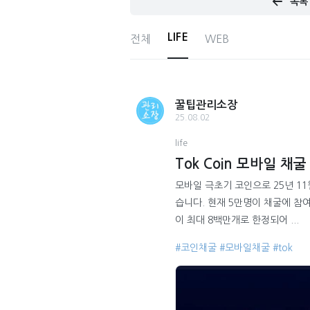
목록
LIFE
전체
WEB
꿀팁관리소장
25.08.02
life
Tok Coin 모바일 채굴
모바일 극초기 코인으로 25년 11
습니다. 현재 5만명이 채굴에 참
이 최대 8백만개로 한정되어 ...
#코인채굴
#모바일채굴
#tok