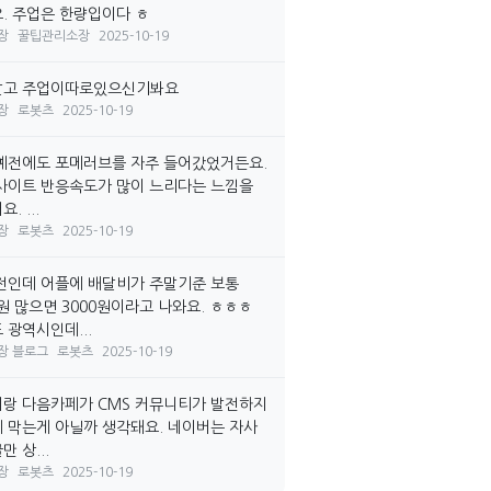
. 주업은 한량입이다 ㅎ
장
꿀팁관리소장
2025-10-19
말고 주업이따로있으신기봐요
장
로봇츠
2025-10-19
예전에도 포메러브를 자주 들어갔었거든요.
사이트 반응속도가 많이 느리다는 느낌을
. ...
장
로봇츠
2025-10-19
전인데 어플에 배달비가 주말기준 보통
0원 많으면 3000원이라고 나와요. ㅎㅎㅎ
 광역시인데...
장 블로그
로봇츠
2025-10-19
랑 다음카페가 CMS 커뮤니티가 발전하지
 막는게 아닐까 생각돼요. 네이버는 자사
 상...
장
로봇츠
2025-10-19