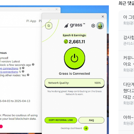
최근 댓
아 그
회원광
감사합
관리소
커뮤니
아요 
회원광
다단계
했다고
대감 소
회원광
아하~
회원광