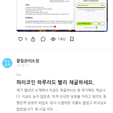
9
1462
꿀팁관리소장
25.03.12
life
파이코인 하루라도 빨리 채굴하세요.
제가 몇년전 소개해서 지금도 채굴하시는 분 여기에도 계십니
다. 지금도 늦지 않았죠. 이게 수년전 상장될 거라고 생각도 못
했건게 상장이 되었죠. 당시 스캠이란 조롱도 많았고 의구심도
많았습니다. 뭐 사실 저도 ...