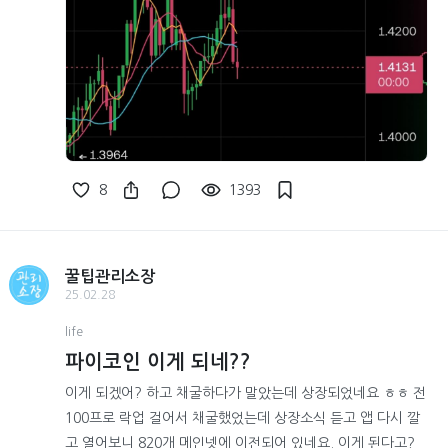
8
1393
꿀팁관리소장
25.02.28
life
파이코인 이게 되네??
이게 되겠어? 하고 채굴하다가 말았는데 상장되었네요 ㅎㅎ 전
100프로 락업 걸어서 채굴했었는데 상장소식 듣고 앱 다시 깔
고 열어보니 820개 메인넷에 이전되어 있네요. 이게 된다고?