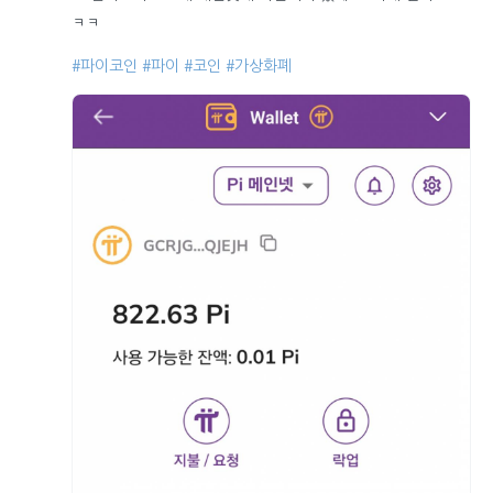
ㅋㅋ
#파이코인
#파이
#코인
#가상화폐