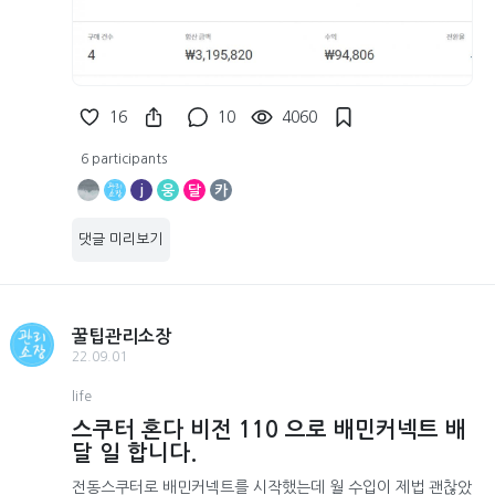
16
10
4060
6 participants
j
웅
달
카
댓글 미리보기
꿀팁관리소장
22.09.01
life
스쿠터 혼다 비전 110 으로 배민커넥트 배
달 일 합니다.
전동스쿠터로 배민커넥트를 시작했는데 월 수입이 제법 괜찮았