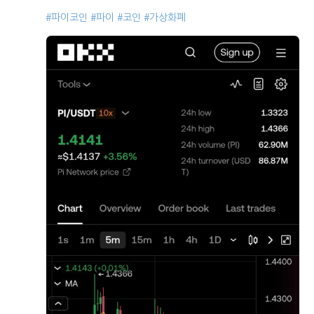
#파이코인
#파이
#코인
#가상화폐