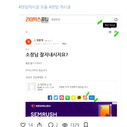
#랜덤게시글 모듈
#랜덤 게시글
14
2
1329