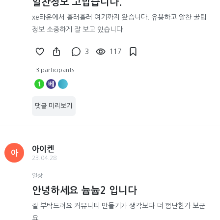
알찬정보 고맙습니다.
xe타운에서 흘러흘러 여기까지 왔습니다. 유용하고 알찬 꿀팁
정보 소중하게 잘 보고 있습니다.
3
117
3 participants
t
베
댓글 미리보기
아이켄
아
23.04.28
일상
안녕하세요 늅늅2 입니다
잘 부탁드려요 커뮤니티 만들기가 생각보다 더 험난한가 보군
요