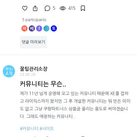
5
415
5 participants
아
베
f
토
댓글 미리보기
꿀팁관리소장
23.03.28
커뮤니티는 무슨..
제가 11년 넘게 운영해 오고 있는 커뮤니티 때문에 XE를 접하
고 라이믹스까지 왔지만 그 후 개설한 커뮤니티는 뭐 만든 의미
도 없고 그냥 쿠팡파트너스 상품글 올리는 용도로 써야겠습니
다. 그래도 애정하는 커뮤니티...
#커뮤니티
#사이트