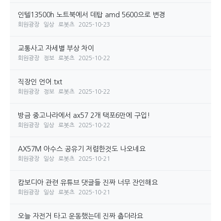
인텔13500h 노트북에서 데탑 amd 5600으로 변경
회원광장
일상
로봇츠
2025-10-23
교통사고 자세별 부상 차이
회원광장
정보
로봇츠
2025-10-22
직장인 언어.txt
회원광장
정보
로봇츠
2025-10-22
방금 중고나라에서 ax57 2개 택포6만에 구입!
회원광장
일상
로봇츠
2025-10-22
AX57M 아수스 공유기 저렴한것도 나오네요
회원광장
일상
로봇츠
2025-10-21
캄보디아 관련 유튜브 댓글들 진짜 너무 잔인해요
회원광장
일상
로봇츠
2025-10-21
오늘 자전거 타고 운동했는데 진짜 춥더라요