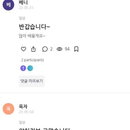
베니
베
23.05.31
일상
반갑습니다~
많이 배울게요~
2
94
2 participants
f
댓글 미리보기
옥자
옥
23.05.04
일상