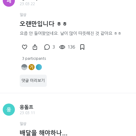
페
23.03.22
일상
오랜만입니다 ㅎㅎ
요즘 안 들어왔었네요. 날이 많이 따뜻해진 것 같아요 ㅎㅎ
3
136
3 participants
기
댓글 미리보기
웅돌프
웅
23.03.11
일상
배달을 해야하나...