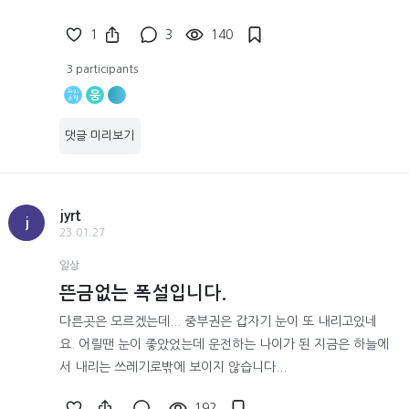
1
3
140
3 participants
웅
댓글 미리보기
jyrt
j
23.01.27
일상
뜬금없는 폭설입니다.
다른곳은 모르겠는데... 중부권은 갑자기 눈이 또 내리고있네
요. 어릴땐 눈이 좋았었는데 운전하는 나이가 된 지금은 하늘에
서 내리는 쓰레기로밖에 보이지 않습니다...
192