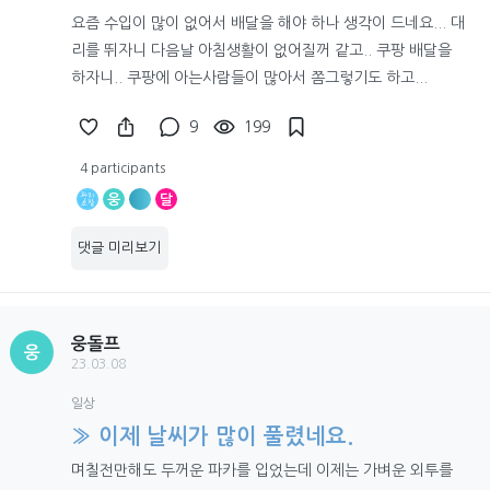
요즘 수입이 많이 없어서 배달을 해야 하나 생각이 드네요... 대
리를 뛰자니 다음날 아침생활이 없어질꺼 같고.. 쿠팡 배달을
하자니.. 쿠팡에 아는사람들이 많아서 쫌그렇기도 하고...
9
199
4 participants
웅
달
댓글 미리보기
웅돌프
웅
23.03.08
일상
» 이제 날씨가 많이 풀렸네요.
며칠전만해도 두꺼운 파카를 입었는데 이제는 가벼운 외투를