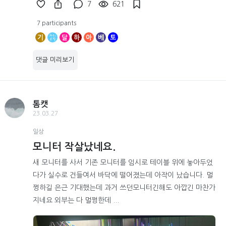
7
621
7 participants
기
달
하
아
베
토
댓글 미리보기
톰캣
23.03.27
일상
모니터 작살났네요.
새 모니터를 사서 기존 모니터를 임시로 테이블 위에 놓아두었
다가 실수로 건들여서 바닥에 떨어졌는데 아작이 났습니다. 멀
쩡하길 은근 기대했는데 과거 쓰던모니터긴해도 아깝긴 마찬가
지네요 외부는 다 멀쩡한데 ...