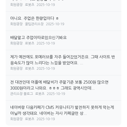
회원광장
로봇츠
2025-10-19
아니요. 주업은 한량입이다 ㅎ
회원광장
꿀팁관리소장
2025-10-19
배달말고 주업이따로있으신기봐요
회원광장
로봇츠
2025-10-19
제가 예전에도 포메러브를 자주 들어갔었거든요. 그때 사이트 반
응속도가 많이 느리다는 느낌을 받았어요. ...
회원광장
로봇츠
2025-10-19
전 대전인데 어플에 배달비가 주말기준 보통 2500원 많으면
3000원이라고 나와요. ㅎㅎㅎ 그래도 광역시인데...
관리소장 블로그
로봇츠
2025-10-19
네이버랑 다음카페가 CMS 커뮤니티가 발전하지 못하게 막는게
아닐까 생각돼요. 네이버는 자사 카페글만 상...
회원광장
로봇츠
2025-10-19