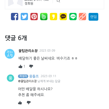
다.
정회원
랜덤
댓글 6개
꿀팁관리소장
2023.03.09
배달하기 좋은 날씨네요. 비수기죠 ㅎㅎ
1
웅돌프
2023.03.11
작성자
웅
@꿀팁관리소장
님에게 보내는 답글
어떤 배달을 하시나요?
추천 좀 해주세요.