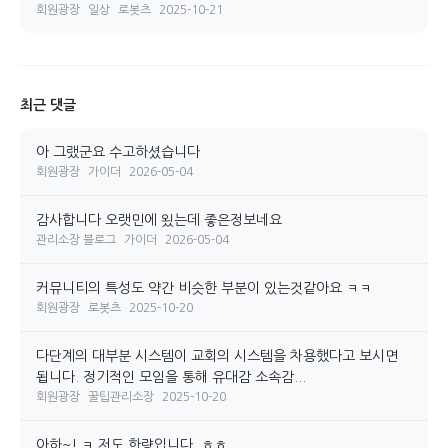
회원광장
일상
로봇츠
2025-10-21
최근 댓글
아 그랬군요 수고하셨습니다
회원광장
가이더
2026-05-04
감사합니다 오랫민에 욌는데 좋은정보네요
관리소장 블로그
가이더
2026-05-04
커뮤니티의 특성도 약간 비슷한 부분이 있는것같아요 ㅋㅋ
회원광장
로봇츠
2025-10-20
다단계의 대부분 시스템이 교회의 시스템을 차용했다고 보시면
됩니다. 정기적인 모임을 통해 유대감 소속감...
회원광장
꿀팁관리소장
2025-10-20
아하~! ㅋ 저도 한량입니다. ㅎㅎ