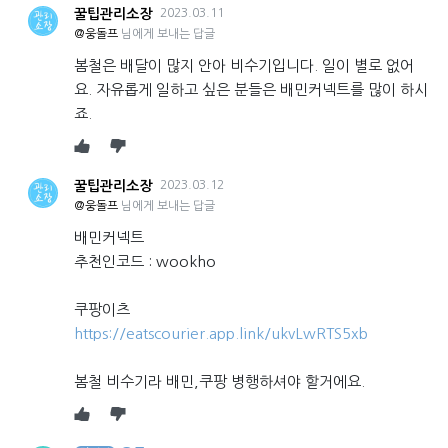
꿀팁관리소장
2023.03.11
@웅돌프
님에게 보내는 답글
봄철은 배달이 많지 안아 비수기입니다. 일이 별로 없어
요. 자유롭게 일하고 싶은 분들은 배민커넥트를 많이 하시
죠.
꿀팁관리소장
2023.03.12
@웅돌프
님에게 보내는 답글
배민커넥트
추천인코드 : wookho
쿠팡이츠
https://eatscourier.app.link/ukvLwRTS5xb
봄철 비수기라 배민,쿠팡 병행하셔야 할거에요.