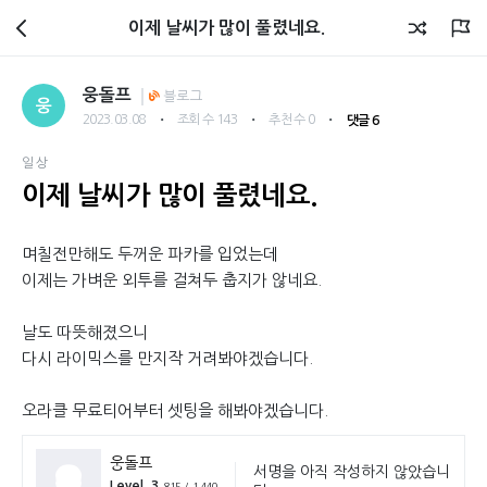
회원광장
이제 날씨가 많이 풀렸네요.
웅돌프
블로그
웅
・
・
・
2023.03.08
조회 수 143
추천 수 0
댓글 6
일상
이제 날씨가 많이 풀렸네요.
며칠전만해도 두꺼운 파카를 입었는데
이제는 가벼운 외투를 걸쳐두 춥지가 않네요.
날도 따뜻해졌으니
다시 라이믹스를 만지작 거려봐야겠습니다.
오라클 무료티어부터 셋팅을 해봐야겠습니다.
웅돌프
서명을 아직 작성하지 않았습니
Level. 3
815 / 1,440