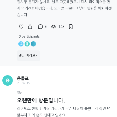
걸쳐두 춥지가 않네요. 날도 따뜻해졌으니 다시 라이믹스를 만
지작 거려봐야겠습니다. 오라클 무료티어부터 셋팅을 해봐야겠
습니다.
6
143
3 participants
웅
댓글 미리보기
웅돌프
웅
23.02.15
일상
오랜만에 방문입니다.
라이믹스 한창 만지작 거리다가 무슨 바람이 불었는지 작년 년
말부터 거의 손도 안대고 있네요.