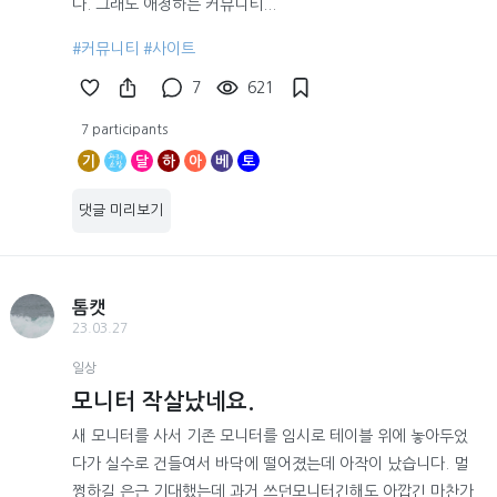
다. 그래도 애정하는 커뮤니티...
#커뮤니티
#사이트
7
621
7 participants
기
달
하
아
베
토
댓글 미리보기
톰캣
23.03.27
일상
모니터 작살났네요.
새 모니터를 사서 기존 모니터를 임시로 테이블 위에 놓아두었
다가 실수로 건들여서 바닥에 떨어졌는데 아작이 났습니다. 멀
쩡하길 은근 기대했는데 과거 쓰던모니터긴해도 아깝긴 마찬가