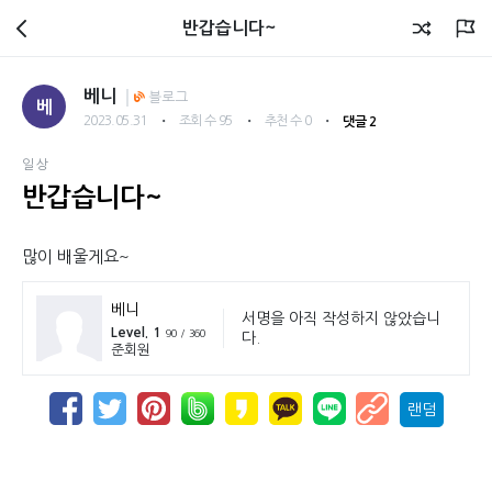
회원광장
반갑습니다~
베니
블로그
베
・
・
・
2023.05.31
조회 수 95
추천 수 0
댓글 2
일상
반갑습니다~
많이 배울게요~
베니
서명을 아직 작성하지 않았습니
Level. 1
90 / 360
다.
준회원
랜덤