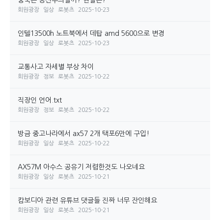
중국은 공산주의일까? 현실은?
회원광장
일상
로봇츠
2025-10-23
인텔13500h 노트북에서 데탑 amd 5600으로 변경
회원광장
일상
로봇츠
2025-10-23
교통사고 자세별 부상 차이
회원광장
정보
로봇츠
2025-10-22
직장인 언어.txt
회원광장
정보
로봇츠
2025-10-22
방금 중고나라에서 ax57 2개 택포6만에 구입!
회원광장
일상
로봇츠
2025-10-22
AX57M 아수스 공유기 저렴한것도 나오네요
회원광장
일상
로봇츠
2025-10-21
캄보디아 관련 유튜브 댓글들 진짜 너무 잔인해요
회원광장
일상
로봇츠
2025-10-21