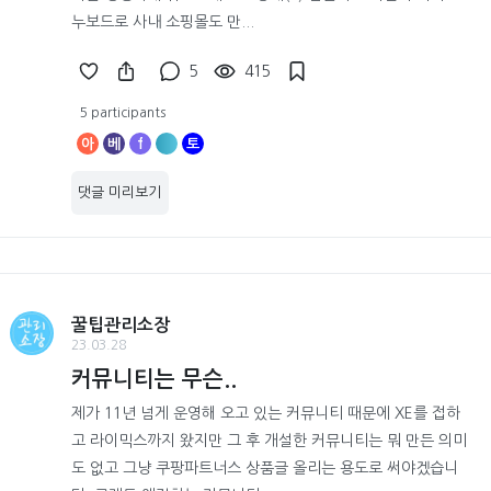
누보드로 사내 소핑몰도 만...
5
415
5 participants
아
베
f
토
댓글 미리보기
꿀팁관리소장
23.03.28
커뮤니티는 무슨..
제가 11년 넘게 운영해 오고 있는 커뮤니티 때문에 XE를 접하
고 라이믹스까지 왔지만 그 후 개설한 커뮤니티는 뭐 만든 의미
도 없고 그냥 쿠팡파트너스 상품글 올리는 용도로 써야겠습니