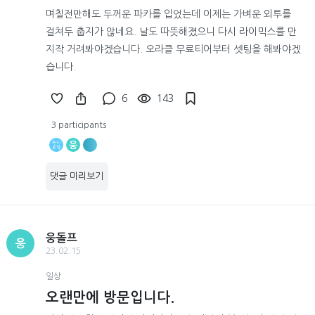
며칠전만해도 두꺼운 파카를 입었는데 이제는 가벼운 외투를
걸쳐두 춥지가 않네요. 날도 따뜻해졌으니 다시 라이믹스를 만
지작 거려봐야겠습니다. 오라클 무료티어부터 셋팅을 해봐야겠
습니다.
6
143
3 participants
웅
댓글 미리보기
웅돌프
웅
23.02.15
일상
오랜만에 방문입니다.