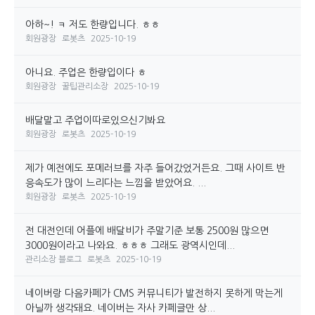
아하~! ㅋ 저도 한량입니다. ㅎㅎ
회원광장
로봇츠
2025-10-19
아니요. 주업은 한량입이다 ㅎ
회원광장
꿀팁관리소장
2025-10-19
배달말고 주업이따로있으신기봐요
회원광장
로봇츠
2025-10-19
제가 예전에도 포메러브를 자주 들어갔었거든요. 그때 사이트 반
응속도가 많이 느리다는 느낌을 받았어요. ...
회원광장
로봇츠
2025-10-19
전 대전인데 어플에 배달비가 주말기준 보통 2500원 많으면
3000원이라고 나와요. ㅎㅎㅎ 그래도 광역시인데...
관리소장 블로그
로봇츠
2025-10-19
네이버랑 다음카페가 CMS 커뮤니티가 발전하지 못하게 막는게
아닐까 생각돼요. 네이버는 자사 카페글만 상...