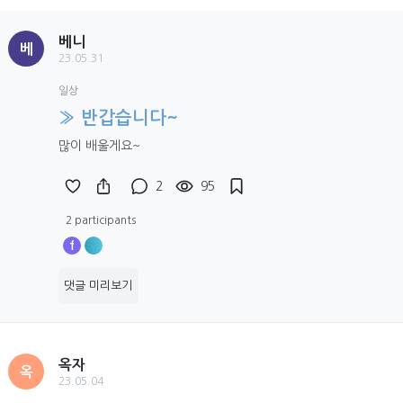
베니
베
23.05.31
일상
» 반갑습니다~
많이 배울게요~
2
95
2 participants
f
댓글 미리보기
옥자
옥
23.05.04