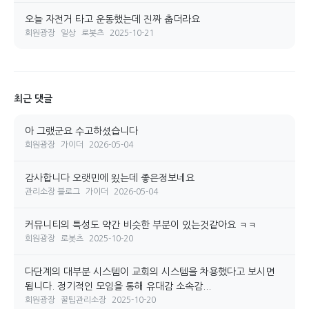
오늘 자전거 타고 운동했는데 진짜 춥더라요
회원광장
일상
로봇츠
2025-10-21
최근 댓글
아 그랬군요 수고하셨습니다
회원광장
가이더
2026-05-04
감사합니다 오랫민에 욌는데 좋은정보네요
관리소장 블로그
가이더
2026-05-04
커뮤니티의 특성도 약간 비슷한 부분이 있는것같아요 ㅋㅋ
회원광장
로봇츠
2025-10-20
다단계의 대부분 시스템이 교회의 시스템을 차용했다고 보시면
됩니다. 정기적인 모임을 통해 유대감 소속감...
회원광장
꿀팁관리소장
2025-10-20