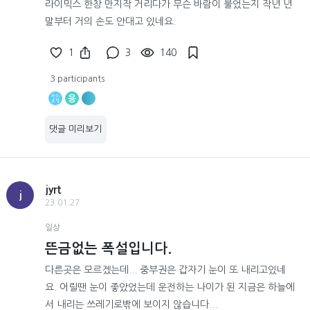
라이믹스 한창 만지작 거리다가 무슨 바람이 불었는지 작년 년
말부터 거의 손도 안대고 있네요.
1
3
140
3 participants
웅
댓글 미리보기
jyrt
j
23.01.27
일상
뜬금없는 폭설입니다.
다른곳은 모르겠는데... 중부권은 갑자기 눈이 또 내리고있네
요. 어릴땐 눈이 좋았었는데 운전하는 나이가 된 지금은 하늘에
서 내리는 쓰레기로밖에 보이지 않습니다...