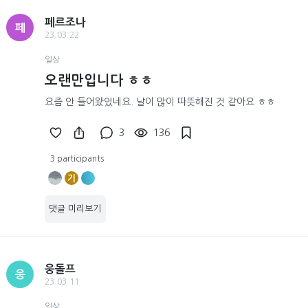
페르조나
페
23.03.22
일상
오랜만입니다 ㅎㅎ
요즘 안 들어왔었네요. 날이 많이 따뜻해진 것 같아요 ㅎㅎ
3
136
3 participants
기
댓글 미리보기
웅돌프
웅
23.03.11
일상