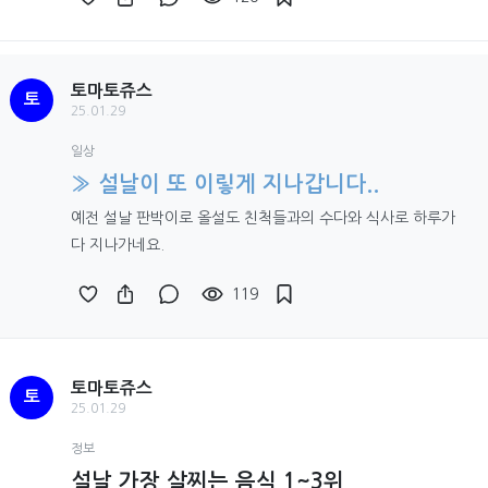
토마토쥬스
토
25.01.29
일상
» 설날이 또 이맇게 지나갑니다..
예전 설날 판박이로 올설도 친척들과의 수다와 식사로 하루가
다 지나가네요.
119
토마토쥬스
토
25.01.29
정보
설날 가장 살찌는 음식 1~3위