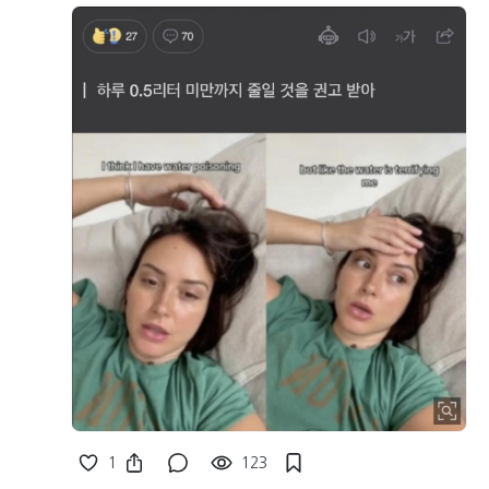
1
123