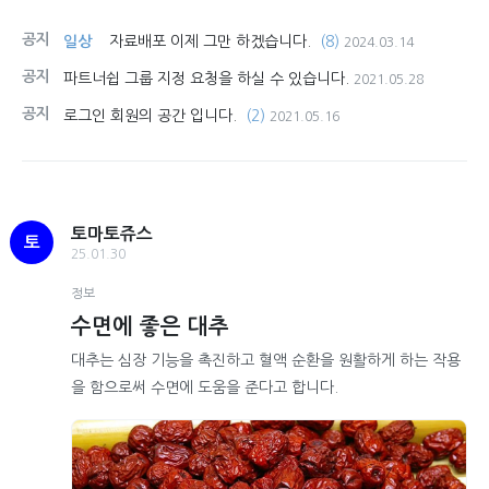
공지
일상
자료배포 이제 그만 하겠습니다.
(8)
2024.03.14
공지
파트너쉽 그룹 지정 요청을 하실 수 있습니다.
2021.05.28
공지
로그인 회원의 공간 입니다.
(2)
2021.05.16
토마토쥬스
토
25.01.30
정보
수면에 좋은 대추
대추는 심장 기능을 촉진하고 혈액 순환을 원활하게 하는 작용
을 함으로써 수면에 도움을 준다고 합니다.