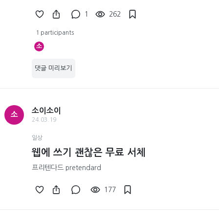
1
262
1 participants
소
댓글 미리보기
소이소이
소
24.03.19
일상
웹에 쓰기 괜찮은 무료 서체
프리텐다드 pretendard
177