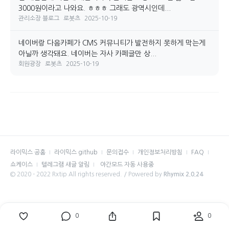
3000원이라고 나와요. ㅎㅎㅎ 그래도 광역시인데...
관리소장 블로그
로봇츠
2025-10-19
네이버랑 다음카페가 CMS 커뮤니티가 발전하지 못하게 막는게
아닐까 생각돼요. 네이버는 자사 카페글만 상...
회원광장
로봇츠
2025-10-19
라이믹스 공홈
라이믹스 github
문의접수
개인정보처리방침
FAQ
쇼케이스
텔레그램 새글 알림
야간모드 자동 사용중
© 2020 - 2022 Rxtip All rights reserved. / Powered by
Rhymix 2.0.24
0
0