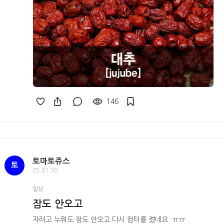
146
토마토쥬스
토
25.01.30
일상
잠도 안오고
자려고 누워도 잠도 안오고 다시 컴터를 켰네요. ㅠㅠ