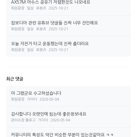
AX57M 아수스 공유기 저렴한것도 나오네요
회원광장
일상
로봇츠
2025-10-21
캄보디아 관련 유튜브 댓글들 진짜 너무 잔인해요
회원광장
일상
로봇츠
2025-10-21
오늘 자전거 타고 운동했는데 진짜 춥더라요
회원광장
일상
로봇츠
2025-10-21
최근 댓글
아 그랬군요 수고하셨습니다
회원광장
가이더
2026-05-04
감사합니다 오랫민에 욌는데 좋은정보네요
관리소장 블로그
가이더
2026-05-04
커뮤니티의 특성도 약간 비슷한 부분이 있는것같아요 ㅋㅋ