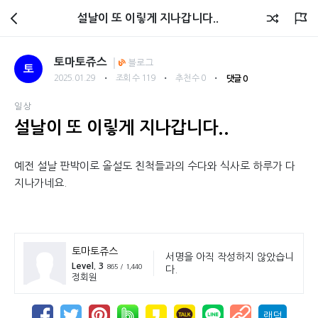
회원광장
설날이 또 이맇게 지나갑니다..
토마토쥬스
블로그
토
・
・
・
2025.01.29
조회 수 119
추천 수 0
댓글 0
일상
설날이 또 이맇게 지나갑니다..
예전 설날 판박이로 올설도 친척들과의 수다와 식사로 하루가 다
지나가네요.
토마토쥬스
서명을 아직 작성하지 않았습니
Level. 3
865 / 1,440
다.
정회원
랜덤