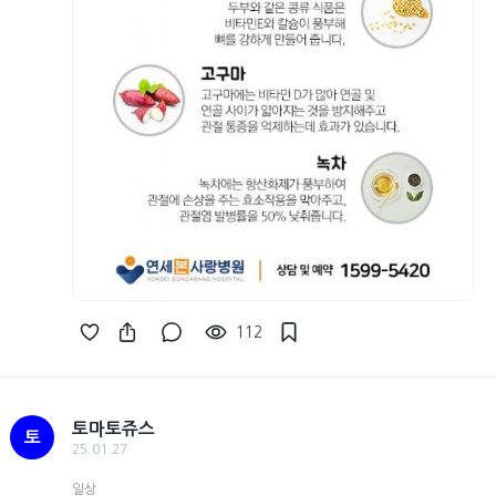
112
토마토쥬스
토
25.01.27
일상