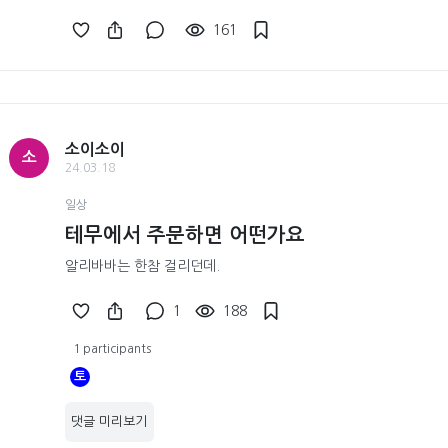
161
소이소이
소
24.03.18
일상
테무에서 주문하면 어떤가요
알리바바는 한참 걸리던데.
1
188
1 participants
토
댓글 미리보기