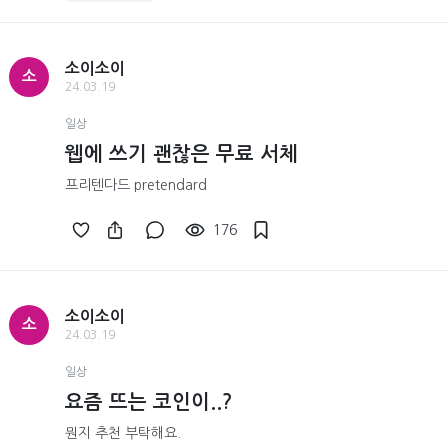
소이소이
소
24.03.19
일상
웹에 쓰기 괜찮은 무료 서체
프리텐다드 pretendard
176
소이소이
소
24.03.19
일상
요즘 뜨는 코인이..?
뭔지 추천 부탁해요.