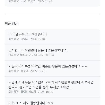
회원광장
일상
로봇츠
2025-10-21
최근 댓글
아 그랬군요 수고하셨습니다
회원광장
가이더
2026-05-04
감사합니다 오랫민에 욌는데 좋은정보네요
관리소장 블로그
가이더
2026-05-04
커뮤니티의 특성도 약간 비슷한 부분이 있는것같아요 ㅋㅋ
회원광장
로봇츠
2025-10-20
다단계의 대부분 시스템이 교회의 시스템을 차용했다고 보시면
됩니다. 정기적인 모임을 통해 유대감 소속감...
회원광장
꿀팁관리소장
2025-10-20
아하~! ㅋ 저도 한량입니다. ㅎㅎ