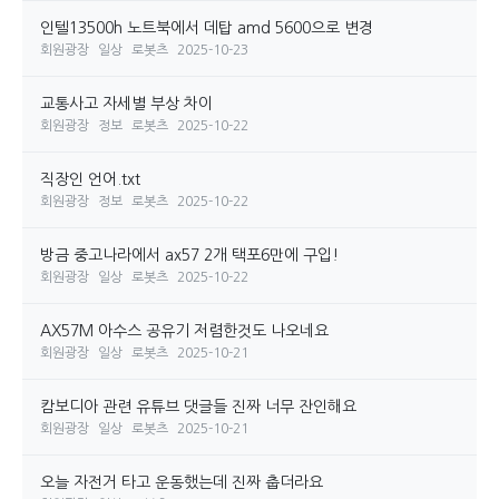
인텔13500h 노트북에서 데탑 amd 5600으로 변경
회원광장
일상
로봇츠
2025-10-23
교통사고 자세별 부상 차이
회원광장
정보
로봇츠
2025-10-22
직장인 언어.txt
회원광장
정보
로봇츠
2025-10-22
방금 중고나라에서 ax57 2개 택포6만에 구입!
회원광장
일상
로봇츠
2025-10-22
AX57M 아수스 공유기 저렴한것도 나오네요
회원광장
일상
로봇츠
2025-10-21
캄보디아 관련 유튜브 댓글들 진짜 너무 잔인해요
회원광장
일상
로봇츠
2025-10-21
오늘 자전거 타고 운동했는데 진짜 춥더라요