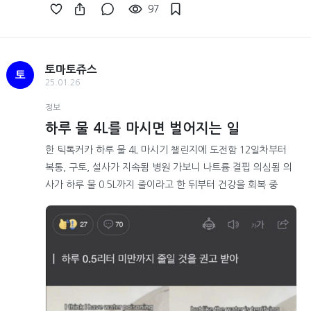
97
토마토쥬스
토
25.01.26
정보
하루 물 4L를 마시면 벌어지는 일
한 틱톡커카 하루 물 4L 마시기 챌린지에 도전함 12일차부터
복통, 구토, 설사가 지속됨 병원 가보니 나트륨 결핍 의심됨 의
사가 하루 물 0.5L까지 줄이라고 한 뒤부터 건강을 회복 중