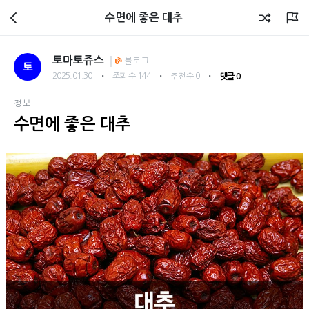
회원광장
수면에 좋은 대추
토마토쥬스
블로그
토
・
・
・
2025.01.30
조회 수 144
추천 수 0
댓글 0
정보
수면에 좋은 대추