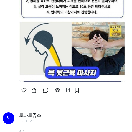
114
토마토쥬스
토
25.01.28
일상