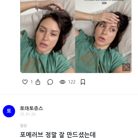
1
122
토마토쥬스
토
25.01.26
일상
포메러브 정말 잘 만드셨는데