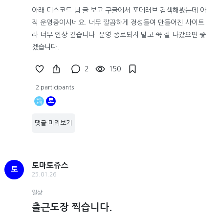
아래 디스코드 님 글 보고 구글에서 포메러브 검색해봤는데 아
직 운영중이시네요. 너무 깔끔하게 정성들여 만들어진 사이트
라 너무 인상 깊습니다. 운영 종료되지 말고 쭉 잘 나갔으면 좋
겠습니다.
2
150
2 participants
토
댓글 미리보기
토마토쥬스
토
25.01.26
일상
출근도장 찍습니다.