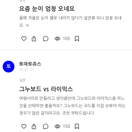
요즘 눈이 엄청 오네요
올해 겨울은 눈이 별로 내리지 않다가 설연휴 되니 엄청 오네
요. ㅠ .
103
토마토쥬스
토
25.01.27
질문
그누보드 vs 라이믹스
여행사이트 만들려고 생각중인데 그누보드와 라이믹스중 어느
것을 선택하면 좋을까요? 그누보드는 코드를 직접 손봐야 하는
경우가 많은 같더라구요. 조언 부탁드립니다.
150