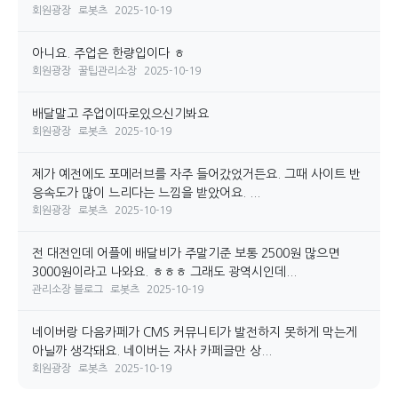
회원광장
로봇츠
2025-10-19
아니요. 주업은 한량입이다 ㅎ
회원광장
꿀팁관리소장
2025-10-19
배달말고 주업이따로있으신기봐요
회원광장
로봇츠
2025-10-19
제가 예전에도 포메러브를 자주 들어갔었거든요. 그때 사이트 반
응속도가 많이 느리다는 느낌을 받았어요. ...
회원광장
로봇츠
2025-10-19
전 대전인데 어플에 배달비가 주말기준 보통 2500원 많으면
3000원이라고 나와요. ㅎㅎㅎ 그래도 광역시인데...
관리소장 블로그
로봇츠
2025-10-19
네이버랑 다음카페가 CMS 커뮤니티가 발전하지 못하게 막는게
아닐까 생각돼요. 네이버는 자사 카페글만 상...
회원광장
로봇츠
2025-10-19