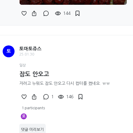
144
토마토쥬스
토
25.01.30
일상
잠도 안오고
자려고 누워도 잠도 안오고 다시 컴터를 켰네요. ㅠㅠ
1
146
1 participants
로
댓글 미리보기