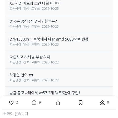
XE 시절 자료와 스킨 대회 이야기
회원광장
일상
로봇츠
2025-10-23
중국은 공산주의일까? 현실은?
회원광장
일상
로봇츠
2025-10-23
인텔13500h 노트북에서 데탑 amd 5600으로 변경
회원광장
일상
로봇츠
2025-10-23
교통사고 자세별 부상 차이
회원광장
정보
로봇츠
2025-10-22
직장인 언어.txt
회원광장
정보
로봇츠
2025-10-22
방금 중고나라에서 ax57 2개 택포6만에 구입!
회원광장
일상
로봇츠
2025-10-22
2
9
0
AX57M 아수스 공유기 저렴한것도 나오네요
권한이 없습니다.
회원광장
일상
로봇츠
2025-10-21