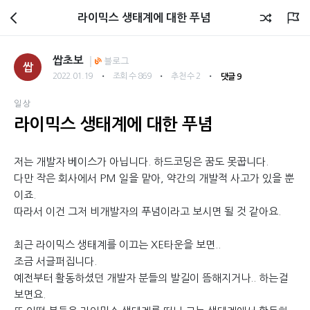
회원광장
라이믹스 생태계에 대한 푸념
쌉초보
블로그
쌉
・
・
・
2022.01.19
조회 수 869
추천 수 2
댓글 9
일상
라이믹스 생태계에 대한 푸념
저는 개발자 베이스가 아닙니다. 하드코딩은 꿈도 못꿉니다.
다만 작은 회사에서 PM 일을 맡아, 약간의 개발적 사고가 있을 뿐
이죠.
따라서 이건 그저 비개발자의 푸념이라고 보시면 될 것 같아요.
최근 라이믹스 생태계를 이끄는 XE타운을 보면..
조금 서글퍼집니다.
예전부터 활동하셨던 개발자 분들의 발길이 뜸해지거나.. 하는걸
보면요.