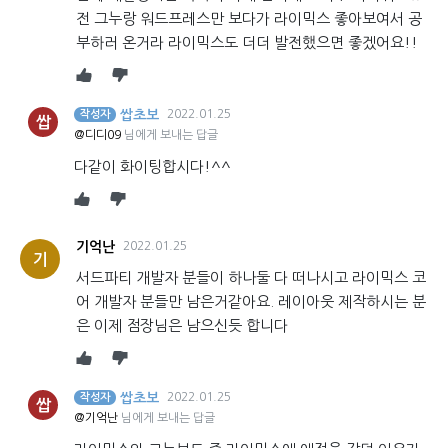
전 그누랑 워드프레스만 보다가 라이믹스 좋아보여서 공
부하러 온거라 라이믹스도 더더 발전했으면 좋겠어요!!
쌉초보
2022.01.25
작성자
쌉
@디디09
님에게 보내는 답글
다같이 화이팅합시다!^^
기억난
2022.01.25
기
서드파티 개발자 분들이 하나둘 다 떠나시고 라이믹스 코
어 개발자 분들만 남은거같아요. 레이아웃 제작하시는 분
은 이제 점장님은 남으신듯 합니다
쌉초보
2022.01.25
작성자
쌉
@기억난
님에게 보내는 답글