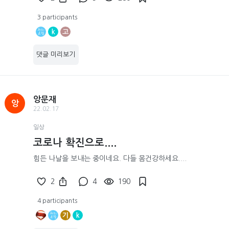
3 participants
k
고
댓글 미리보기
앙문재
앙
22.02.17
일상
코로나 확진으로....
힘든 나날을 보내는 중이네요. 다들 몸건강하세요....
2
4
190
4 participants
기
k