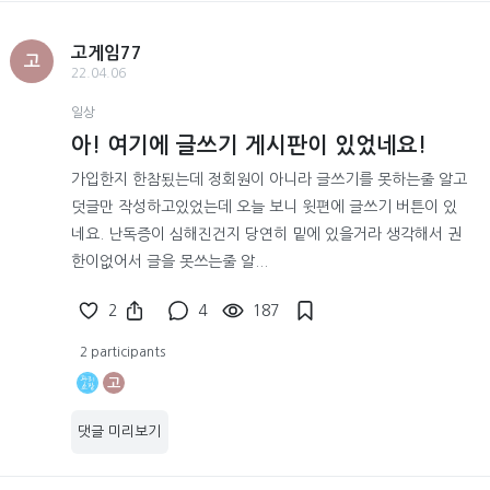
고게임77
고
22.04.06
일상
아! 여기에 글쓰기 게시판이 있었네요!
가입한지 한참됬는데 정회원이 아니라 글쓰기를 못하는줄 알고
덧글만 작성하고있었는데 오늘 보니 윗편에 글쓰기 버튼이 있
네요. 난독증이 심해진건지 당연히 밑에 있을거라 생각해서 권
한이없어서 글을 못쓰는줄 알...
2
4
187
2 participants
고
댓글 미리보기