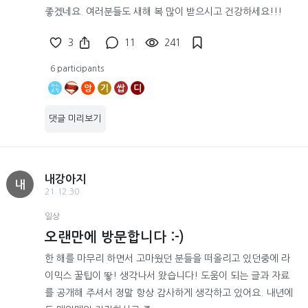
좋겠네요. 여러분들도 새해 복 많이 받으시고 건강하세요!!!
3
11
241
6 participants
앙
기
쌉
디
댓글 미리보기
내강아지
내
21.12.30
일상
오랜만에 방문합니다 :-)
한 해를 마무리 하면서 고마웠던 분들을 떠올리고 있던중에 라
이믹스 꿀팁이 뙇! 생각나서 왔습니다! 도움이 되는 글과 자료
를 공개해 주셔서 정말 항상 감사하게 생각하고 있어요. 내년에