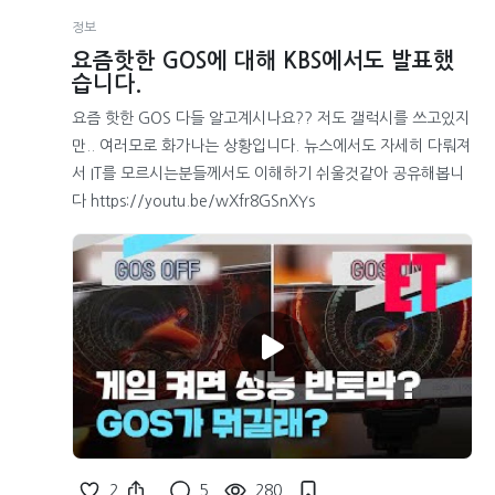
정보
요즘핫한 GOS에 대해 KBS에서도 발표했
습니다.
요즘 핫한 GOS 다들 알고계시나요?? 저도 갤럭시를 쓰고있지
만.. 여러모로 화가나는 상황입니다. 뉴스에서도 자세히 다뤄져
서 IT를 모르시는분들께서도 이해하기 쉬울것같아 공유해봅니
다 https://youtu.be/wXfr8GSnXYs
2
5
280