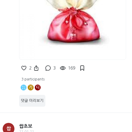
2
3
169
3 participants
기
디
댓글 미리보기
쌉초보
쌉
22.01.21