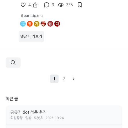
4
9
235
6 participants
앙
기
쌉
디
댓글 미리보기
1
2
최근 글
공유기 dot 적용 후기
회원광장
일상
로봇츠
2025-10-24