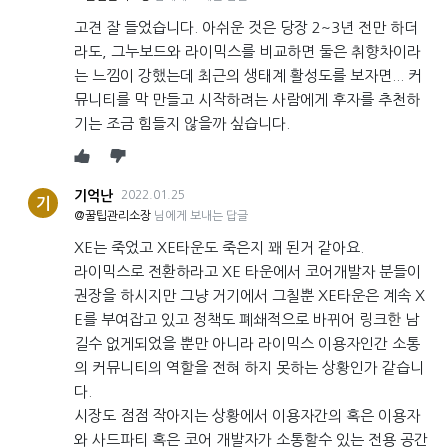
고견 잘 들었습니다. 아쉬운 것은 당장 2~3년 전만 하더
라도, 그누보드와 라이믹스를 비교하면 둘은 취향차이라
는 느낌이 강했는데 최근의 생태계 활성도를 보자면... 커
뮤니티를 막 만들고 시작하려는 사람에게 후자를 추천하
기는 조금 힘들지 않을까 싶습니다.
기억난
2022.01.25
기
@꿀팁관리소장
님에게 보내는 답글
XE는 죽었고 XE타운도 죽은지 꽤 된거 같아요.
라이믹스로 전환하라고 XE 타운에서 코어개발자 분들이
권장을 하시지만 그냥 거기에서 그칠뿐 XE타운은 계속 X
E를 부여잡고 있고 정책도 폐쇄적으로 바뀌어 링크한 남
길수 없게되었을 뿐만 아니라 라이믹스 이용자인간 소통
의 커뮤니티의 역할을 전혀 하지 못하는 상황인가 같습니
다.
시장도 점점 작아지는 상황에서 이용자간의 혹은 이용자
와 사드파티 혹은 코어 개발자가 소통할수 있는 전용 공간