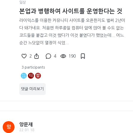
일상
본업과 병행하여 사이트를 운영한다는 것
라이믹스를 이용한 커뮤니티 사이트를 오픈한지도 벌써 2년이
다 돼가네요. 처음엔 하루종일 컴퓨터 앞에 앉아 볼 수도 없는
코드들을 붙잡고 이것 뗐다가 이것 붙였다가 했었는데... 어느
순간 느닷없이 열정이 식었...
2
4
190
3 participants
디
쌉
댓글 미리보기
앙문재
앙
22.01.18