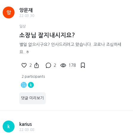
앙문재
앙
22.03.30
일상
소장님 잘지내시지요?
별일 없으시구요? 인사드리려고 왔습니다. 코로나 조심하세
요..ㅎ
2
2
178
2 participants
k
댓글 미리보기
karius
k
22.03.08