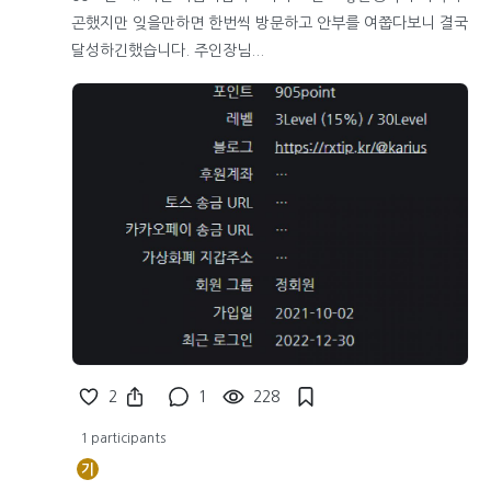
곤했지만 잊을만하면 한번씩 방문하고 안부를 여쭙다보니 결국
달성하긴했습니다. 주인장님...
2
1
228
1 participants
기