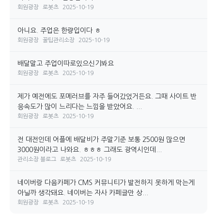
회원광장
로봇츠
2025-10-19
아니요. 주업은 한량입이다 ㅎ
회원광장
꿀팁관리소장
2025-10-19
배달말고 주업이따로있으신기봐요
회원광장
로봇츠
2025-10-19
제가 예전에도 포메러브를 자주 들어갔었거든요. 그때 사이트 반
응속도가 많이 느리다는 느낌을 받았어요. ...
회원광장
로봇츠
2025-10-19
전 대전인데 어플에 배달비가 주말기준 보통 2500원 많으면
3000원이라고 나와요. ㅎㅎㅎ 그래도 광역시인데...
관리소장 블로그
로봇츠
2025-10-19
네이버랑 다음카페가 CMS 커뮤니티가 발전하지 못하게 막는게
아닐까 생각돼요. 네이버는 자사 카페글만 상...
회원광장
로봇츠
2025-10-19