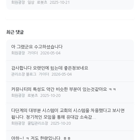
회원광장
일상
로봇츠
2025-10-21
최근 댓글
아 그랬군요 수고하셨습니다
회원광장
가이더
2026-05-04
감사합니다 오랫민에 욌는데 좋은정보네요
관리소장 블로그
가이더
2026-05-04
커뮤니티의 특성도 약간 비슷한 부분이 있는것같아요 ㅋㅋ
회원광장
로봇츠
2025-10-20
다단계의 대부분 시스템이 교회의 시스템을 차용했다고 보시면
됩니다. 정기적인 모임을 통해 유대감 소속감...
회원광장
꿀팁관리소장
2025-10-20
아하~! ㅋ 저도 한량입니다. ㅎㅎ