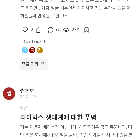
난(?)에 마음 쓰려하기도 하고 알 수 없는 오류에 머리 싸매기
도 하지만.. 가끔 얼굴 비추면서 얘기하고 기능 추가를 했을 때
회원들의 반응을 보면 그게...
2
6
238
3 participants
디
기
댓글 미리보기
쌉초보
쌉
22.01.19
일상
라이믹스 생태계에 대한 푸념
저는 개발자 베이스가 아닙니다. 하드코딩은 꿈도 못꿉니다. 다
만 작은 회사에서 PM 일을 맡아, 약간의 개발적 사고가 있을 뿐