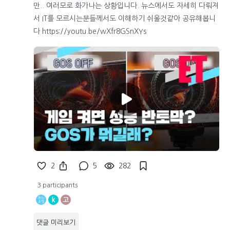
만.. 여러모로 화가나는 상황입니다. 뉴스에서도 자세히 다뤄져
서 IT를 모르시는분들께서도 이해하기 쉬울것같아 공유해봅니
다 https://youtu.be/wXfr8GSnXYs
2
5
282
3 participants
k
고
댓글 미리보기