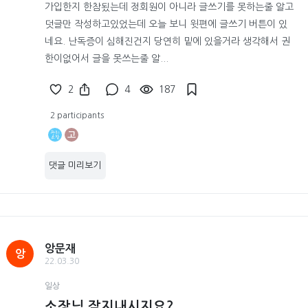
가입한지 한참됬는데 정회원이 아니라 글쓰기를 못하는줄 알고
덧글만 작성하고있었는데 오늘 보니 윗편에 글쓰기 버튼이 있
네요. 난독증이 심해진건지 당연히 밑에 있을거라 생각해서 권
한이없어서 글을 못쓰는줄 알...
2
4
187
2 participants
고
댓글 미리보기
앙문재
앙
22.03.30
일상
소장님 잘지내시지요?