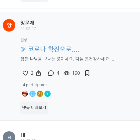
앙문재
앙
22.02.17
일상
» 코로나 확진으로....
힘든 나날을 보내는 중이네요. 다들 몸건강하세요....
2
4
190
4 participants
기
k
댓글 미리보기
HI
H