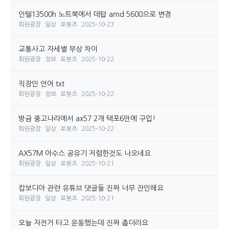
인텔13500h 노트북에서 데탑 amd 5600으로 변경
회원광장
일상
로봇츠
2025-10-23
교통사고 자세별 부상 차이
회원광장
정보
로봇츠
2025-10-22
직장인 언어.txt
회원광장
정보
로봇츠
2025-10-22
방금 중고나라에서 ax57 2개 택포6만에 구입!
회원광장
일상
로봇츠
2025-10-22
AX57M 아수스 공유기 저렴한것도 나오네요
회원광장
일상
로봇츠
2025-10-21
캄보디아 관련 유튜브 댓글들 진짜 너무 잔인해요
회원광장
일상
로봇츠
2025-10-21
오늘 자전거 타고 운동했는데 진짜 춥더라요