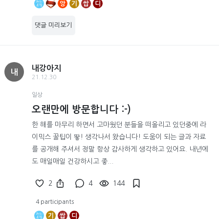
앙
기
쌉
디
댓글 미리보기
내강아지
내
21.12.30
일상
오랜만에 방문합니다 :-)
한 해를 마무리 하면서 고마웠던 분들을 떠올리고 있던중에 라
이믹스 꿀팁이 뙇! 생각나서 왔습니다! 도움이 되는 글과 자료
를 공개해 주셔서 정말 항상 감사하게 생각하고 있어요. 내년에
도 매일매일 건강하시고 좋...
2
4
144
4 participants
기
쌉
디