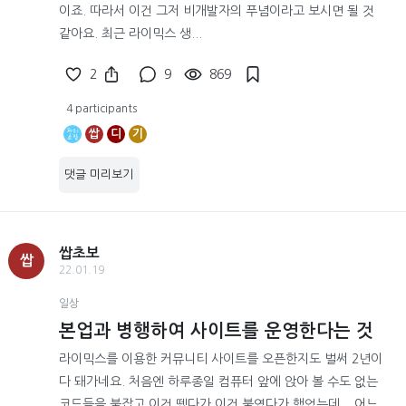
이죠. 따라서 이건 그저 비개발자의 푸념이라고 보시면 될 것
같아요. 최근 라이믹스 생...
2
9
869
4 participants
쌉
디
기
댓글 미리보기
쌉초보
쌉
22.01.19
일상
본업과 병행하여 사이트를 운영한다는 것
라이믹스를 이용한 커뮤니티 사이트를 오픈한지도 벌써 2년이
다 돼가네요. 처음엔 하루종일 컴퓨터 앞에 앉아 볼 수도 없는
코드들을 붙잡고 이것 뗐다가 이것 붙였다가 했었는데... 어느