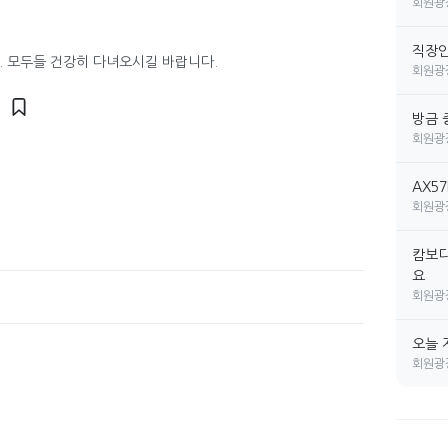
회원광
직장인 
. 모두들 건강히 다녀오시길 바랍니다.
회원광
방금 
회원광
AX5
회원광
캄보디
요
회원광
오늘 
회원광