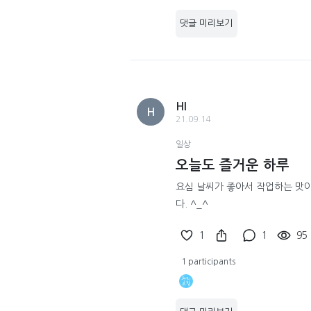
댓글 미리보기
HI
H
21.09.14
일상
오늘도 즐거운 하루
요심 날씨가 좋아서 작업하는 맛이
다. ^_^
1
1
95
1 participants