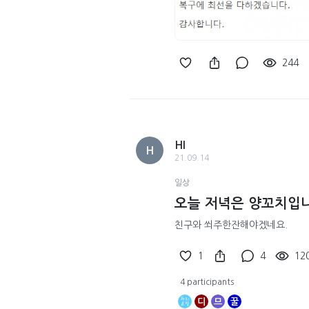
244
HI
H
21.09.14
일상
오늘 저녁은 양꼬치입니
친구와 쐬주한잔해야겠네요.
1
4
12
4 participants
디
므
꿀