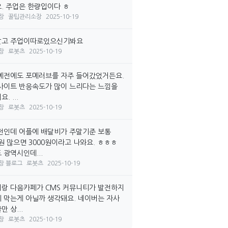
. 주업은 한량입이다 ㅎ
장
꿀팁관리소장
2025-10-19
말고 주업이따로있으신기봐요
장
로봇츠
2025-10-19
예전에도 포메러브를 자주 들어갔었거든요.
사이트 반응속도가 많이 느리다는 느낌을
. ...
장
로봇츠
2025-10-19
전인데 어플에 배달비가 주말기준 보통
0원 많으면 3000원이라고 나와요. ㅎㅎㅎ
 광역시인데...
장 블로그
로봇츠
2025-10-19
랑 다음카페가 CMS 커뮤니티가 발전하지
 막는게 아닐까 생각돼요. 네이버는 자사
 상...
장
로봇츠
2025-10-19