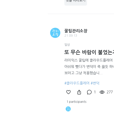
댓글 미리보기
꿀팁관리소장
21.09.13
일상
또 무슨 바람이 불었
라이믹스 꿀팁에 클라우드플레어 
아쉬워 뺐다가 변덕이 죽 끓듯 하
보려고 그냥 적용했습니...
#클라우드플레어
#변덕
1
277
1 participants