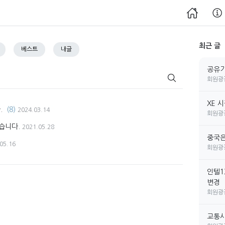
최근 글
베스트
내글
공유기
회원광
XE 
.
(8)
2024.03.14
회원광
습니다.
2021.05.28
중국은
05.16
회원광
인텔1
변경
회원광
교통사