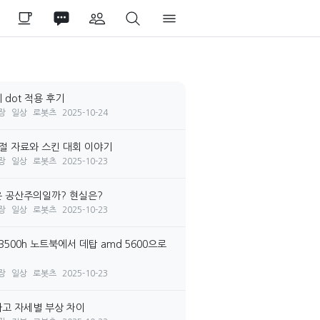
 dot 적용 후기
장
일상
로봇츠
2025-10-24
시절 자료와 스킨 대회 이야기
장
일상
로봇츠
2025-10-23
 공산주의일까? 현실은?
장
일상
로봇츠
2025-10-23
3500h 노트북에서 데탑 amd 5600으로
장
일상
로봇츠
2025-10-23
고 자세별 부상 차이