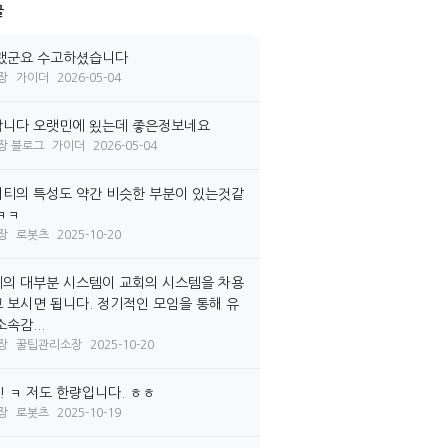
글
랬군요 수고하셨습니다
장
가이더
2026-05-04
니다 오랫민에 욌는데 좋은정보네요
장 블로그
가이더
2026-05-04
티의 특성도 약간 비슷한 부분이 있는것같
ㅋㅋ
장
로봇츠
2025-10-20
의 대부분 시스템이 교회의 시스템을 차용
 보시면 됩니다. 정기적인 모임을 통해 유
속감...
장
꿀팁관리소장
2025-10-20
! ㅋ 저도 한량입니다. ㅎㅎ
장
로봇츠
2025-10-19