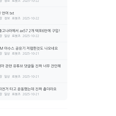
장
정보
로봇츠
2025-10-22
언어.txt
장
정보
로봇츠
2025-10-22
중고나라에서 ax57 2개 택포6만에 구입!
장
일상
로봇츠
2025-10-22
7M 아수스 공유기 저렴한것도 나오네요
장
일상
로봇츠
2025-10-21
아 관련 유튜브 댓글들 진짜 너무 잔인해
장
일상
로봇츠
2025-10-21
자전거 타고 운동했는데 진짜 춥더라요
장
일상
로봇츠
2025-10-21