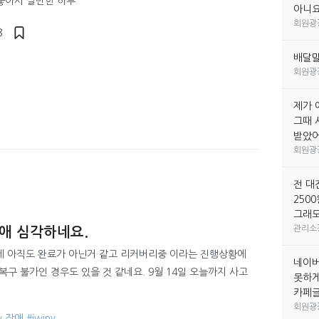
좋아서 살만한 하루
아니요
회원광
8
배달
회원광
제가 
그때 
받았어요
회원광
전 대
250
그래도
관리소
장애 심각하네요.
데 아직도 완료가 아닌거 같고 리커버리중 이라는 진행상황에
네이버
복구 불가인 경우도 있을 것 같네요. 9월 14일 오늘까지 사고
못하게
카페글만
회원광
nv 장애
#iwinv