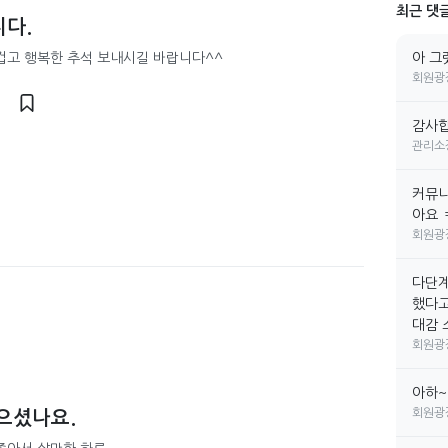
최근 댓
다.
겁고 행복한 추석 보내시길 바랍니다^^
아 그
회원광
1
감사합
관리소
커뮤니
아요 
회원광
다단계
했다고
대감 소
회원광
아하~
회원광
으셨나요.