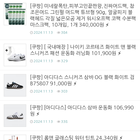
[쿠팡] 미네랄폭탄,피부고민끝판왕,진짜머드팩, 참
조은머드 그린펄 머드팩 튜브형 90g, 얼굴피지 블
랙헤드 각질 넓은모공 제거 워시오프팩 코팩 수분팩
마스크팩, 10개입, 1개 340,000원
2024.11.13
384
[쿠팡] [ 국내매장 ] 나이키 코르테즈 화이트 앤 블랙
스니커즈 패션 운동화 러닝화 101,900원
2024.11.13
329
[쿠팡] 아디다스 스니커즈 삼바 OG 블랙 화이트 검
B75807 91,000원
2024.11.13
303
[쿠팡] [아디다스] 아디다스 삼바 운동화 106,990
원
2024.11.13
338
[쿠팡] 롬앤 글래스팅 워터 틴트 24,340원