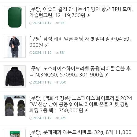
[쿠팡] 애슬라 칼집 안나는 4T 양면 항균 TPU 도마,
캐슬턴그린, 1개 19,700원
2024.11.12
381
[쿠팡] 남성 헤비 웰론 패딩 자켓 점퍼 잠바 04 59,
900원
2024.11.12
331
[쿠팡] 노스페이스화이트라벨 공용 리버톤 온볼 후
디 NJ3NQ50J 570902 301,900원
2024.11.12
350
[쿠팡] [백화점 정품] 노스페이스 화이트라벨 2024
FW 신상 남여 공용 웨이브 라이트 온볼 자켓 경량
패딩 3종 택 1 750,000원
2024.11.12
329
[쿠팡] 롯데제과 아몬드 빼빼로, 32g, 8개 11,800