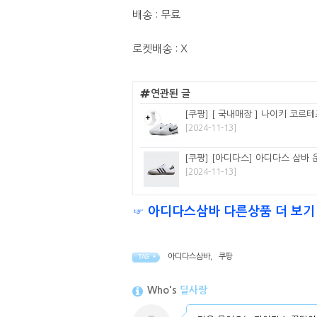
배송 : 무료
로켓배송 : X
연관된 글
[쿠팡] [ 국내매장 ] 나이키 코르
[2024-11-13]
[쿠팡] [아디다스] 아디다스 삼바 운
[2024-11-13]
☞ 아디다스삼바 다른상품 더 보기
아디다스삼바
,
쿠팡
TAG •
Who's
딜사랑