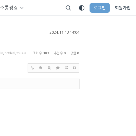
소통광장
로그인
회원가입
2024.11.13 14:04
p.kr/hotdeal/196693
조회 수
303
추천 수
0
댓글
0