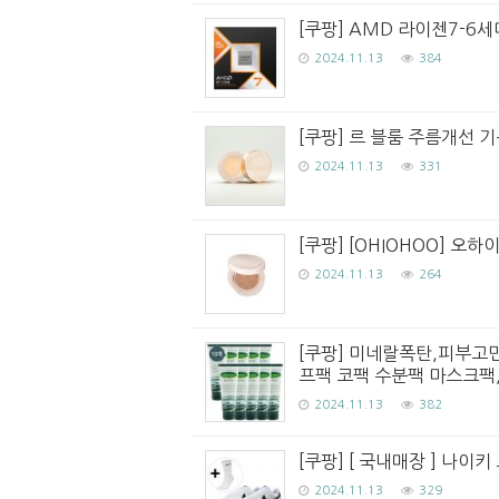
[쿠팡] AMD 라이젠7-6세대
2024.11.13
384
[쿠팡] 르 블룸 주름개선 기
2024.11.13
331
[쿠팡] [OHIOHOO] 오하
2024.11.13
264
[쿠팡] 미네랄폭탄,피부고
프팩 코팩 수분팩 마스크팩, 
2024.11.13
382
[쿠팡] [ 국내매장 ] 나이
2024.11.13
329