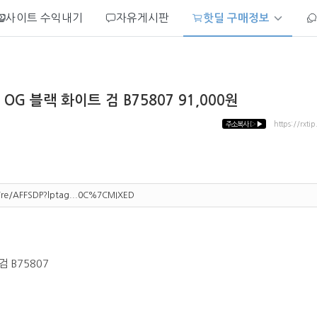
사이트 수익내기
자유게시판
핫딜 구매정보
G 블랙 화이트 검 B75807 91,000원
주소복사
▷▶
https://rxti
m/re/AFFSDP?lptag...0C%7CMIXED
 B75807