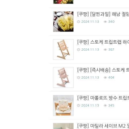
[쿠팡] [달찐과일] 해남 절임
2024.11.13
340
[쿠팡] 스토케 트립트랩 하
2024.11.13
387
[쿠팡] [즉시배송] 스토케
2024.11.13
404
[쿠팡] 마롤로뜨 방수 트립트
2024.11.13
345
[쿠팡] 마틸라 세이브 M2