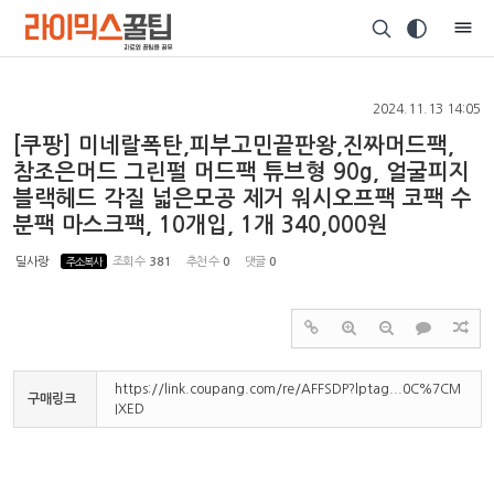
Sketchbook5, 스케치북5
2024.11.13 14:05
[쿠팡] 미네랄폭탄,피부고민끝판왕,진짜머드팩,
참조은머드 그린펄 머드팩 튜브형 90g, 얼굴피지
블랙헤드 각질 넓은모공 제거 워시오프팩 코팩 수
Sketchbook5, 스케치북5
분팩 마스크팩, 10개입, 1개 340,000원
딜사랑
주소복사
조회 수
381
추천 수
0
댓글
0
https://link.coupang.com/re/AFFSDP?lptag...0C%7CM
구매링크
IXED