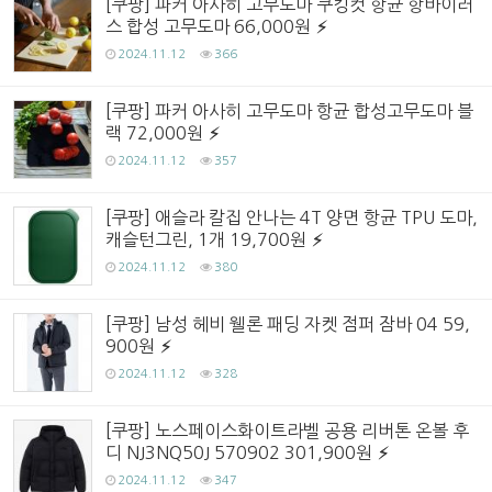
[쿠팡] 파커 아사히 고무도마 쿠킹컷 항균 항바이러
스 합성 고무도마 66,000원
2024.11.12
366
[쿠팡] 파커 아사히 고무도마 항균 합성고무도마 블
랙 72,000원
2024.11.12
357
[쿠팡] 애슬라 칼집 안나는 4T 양면 항균 TPU 도마,
캐슬턴그린, 1개 19,700원
2024.11.12
380
[쿠팡] 남성 헤비 웰론 패딩 자켓 점퍼 잠바 04 59,
900원
2024.11.12
328
[쿠팡] 노스페이스화이트라벨 공용 리버톤 온볼 후
디 NJ3NQ50J 570902 301,900원
2024.11.12
347