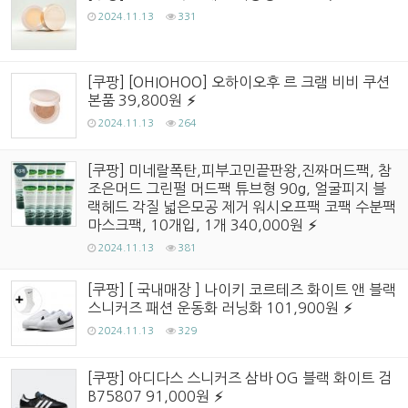
2024.11.13
331
[쿠팡] [OHIOHOO] 오하이오후 르 크램 비비 쿠션
본품 39,800원
2024.11.13
264
[쿠팡] 미네랄폭탄,피부고민끝판왕,진짜머드팩, 참
조은머드 그린펄 머드팩 튜브형 90g, 얼굴피지 블
랙헤드 각질 넓은모공 제거 워시오프팩 코팩 수분팩
마스크팩, 10개입, 1개 340,000원
2024.11.13
381
[쿠팡] [ 국내매장 ] 나이키 코르테즈 화이트 앤 블랙
스니커즈 패션 운동화 러닝화 101,900원
2024.11.13
329
[쿠팡] 아디다스 스니커즈 삼바 OG 블랙 화이트 검
B75807 91,000원