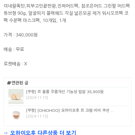
미네랄폭탄,피부고민끝판왕,진짜머드팩, 참조은머드 그린펄 머드팩
튜브형 90g, 얼굴피지 블랙헤드 각질 넓은모공 제거 워시오프팩 코
팩 수분팩 마스크팩, 10개입, 1개
가격 : 340,000원
배송 : 무료
로켓배송 : X
연관된 글
[쿠팡] 르 블룸 주름개선 기능성 립밤 38,900원
[2024-11-13]
[쿠팡] [OHIOHOO] 오하이오후 르 크램 비비 쿠션 ...
[2024-11-13]
☞ 오하이오후 다른상품 더 보기