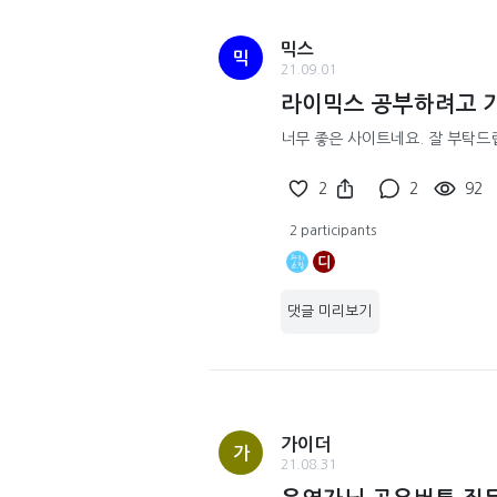
믹스
믹
21.09.01
라이믹스 공부하려고 
너무 좋은 사이트네요. 잘 부탁드
2
2
92
2 participants
디
댓글 미리보기
가이더
가
21.08.31