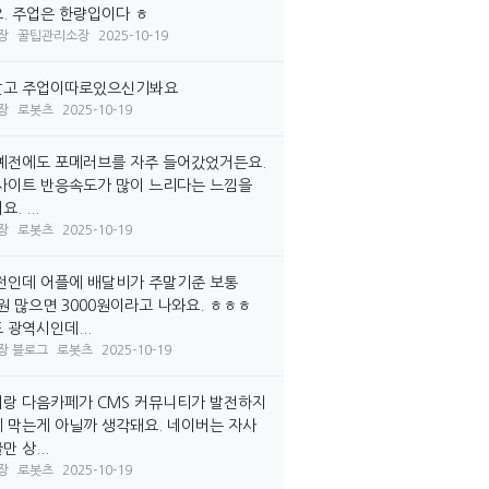
. 주업은 한량입이다 ㅎ
장
꿀팁관리소장
2025-10-19
말고 주업이따로있으신기봐요
장
로봇츠
2025-10-19
예전에도 포메러브를 자주 들어갔었거든요.
사이트 반응속도가 많이 느리다는 느낌을
. ...
장
로봇츠
2025-10-19
전인데 어플에 배달비가 주말기준 보통
0원 많으면 3000원이라고 나와요. ㅎㅎㅎ
 광역시인데...
장 블로그
로봇츠
2025-10-19
랑 다음카페가 CMS 커뮤니티가 발전하지
 막는게 아닐까 생각돼요. 네이버는 자사
 상...
장
로봇츠
2025-10-19