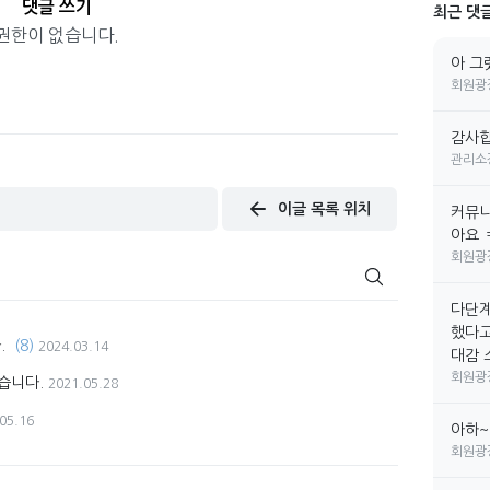
댓글 쓰기
최근 댓
권한이 없습니다.
아 그
회원광
감사합
관리소
이글 목록 위치
커뮤니
아요 
회원광
다단계
했다고
.
(8)
2024.03.14
대감 소
회원광
습니다.
2021.05.28
05.16
아하~
회원광