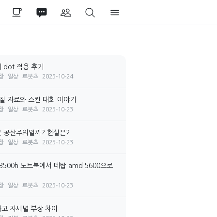
 dot 적용 후기
장
일상
로봇츠
2025-10-24
시절 자료와 스킨 대회 이야기
장
일상
로봇츠
2025-10-23
 공산주의일까? 현실은?
장
일상
로봇츠
2025-10-23
3500h 노트북에서 데탑 amd 5600으로
장
일상
로봇츠
2025-10-23
고 자세별 부상 차이