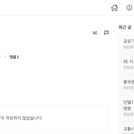
최근 글
공유기
회원광
・
0
댓글 2
XE 
회원광
중국은
회원광
인텔1
변경
회원광
직 작성하지 않았습니다.
교통사