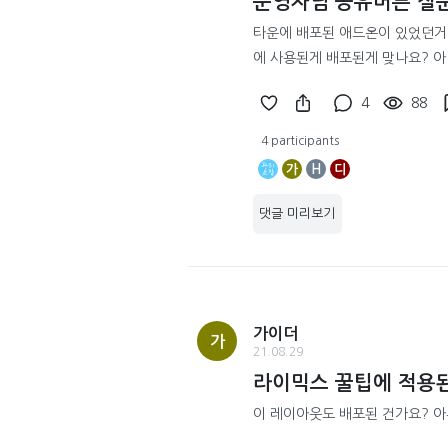
운영자님 공유버튼 질
타운에 배포된 애드온이 있었던거
에 사용된게 배포된게 맞나요? 아
4
88
4 participants
가
H
디
댓글 미리보기
가이더
가
21.08.29
라이믹스 꿀팁에 적용
이 레이아웃도 배포된 건가요? 아