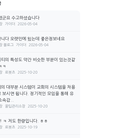
글
랬군요 수고하셨습니다
장
가이더
2026-05-04
니다 오랫민에 욌는데 좋은정보네요
장 블로그
가이더
2026-05-04
티의 특성도 약간 비슷한 부분이 있는것같
ㅋㅋ
장
로봇츠
2025-10-20
의 대부분 시스템이 교회의 시스템을 차용
 보시면 됩니다. 정기적인 모임을 통해 유
속감...
장
꿀팁관리소장
2025-10-20
! ㅋ 저도 한량입니다. ㅎㅎ
장
로봇츠
2025-10-19