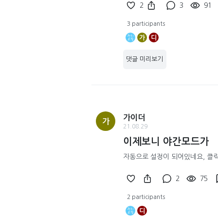
2
3
91
3 participants
가
디
댓글 미리보기
가이더
가
21.08.29
이제보니 야간모드가
자동으로 설정이 되어있네요, 클
2
75
2 participants
디