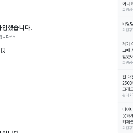
아니요
회원광
배달
가입했습니다.
회원광
립니다^^
제가 
그때 
받았어요
회원광
전 대
250
그래도
관리소
네이버
못하게
카페글만
회원광