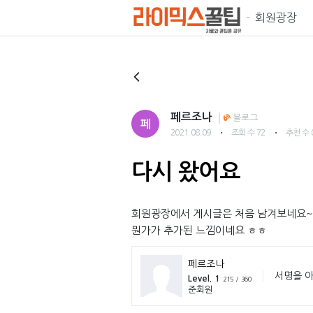
회원광장
페르조나
블로그
페
・
・
2021.08.09
조회 수 72
추천 수 
다시 왔어요
회원광장에서 게시글은 처음 남겨보네요~
뭔가가 추가된 느낌이네요 ㅎㅎ
페르조나
서명을 아
Level. 1
215 / 360
준회원