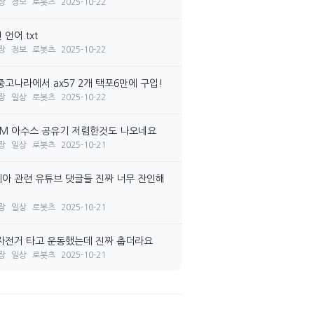
장
정보
로봇츠
2025-10-22
언어.txt
장
정보
로봇츠
2025-10-22
중고나라에서 ax57 2개 택포6만에 구입!
장
일상
로봇츠
2025-10-22
7M 아수스 공유기 저렴한것도 나오네요
장
일상
로봇츠
2025-10-21
아 관련 유튜브 댓글들 진짜 너무 잔인해
장
일상
로봇츠
2025-10-21
자전거 타고 운동했는데 진짜 춥더라요
장
일상
로봇츠
2025-10-21