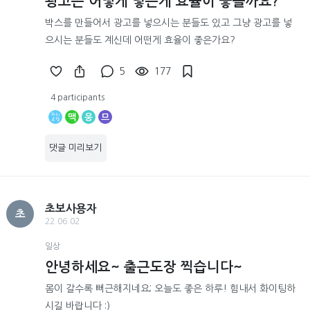
광고는 어떻게 넣는게 효율이 좋을까요?
박스를 만들어서 광고를 넣으시는 분들도 있고 그냥 광고를 넣
으시는 분들도 계신데 어떤게 효율이 좋은가요?
5
177
4 participants
맥
웅
므
댓글 미리보기
초보사용자
초
22.06.02
일상
안녕하세요~ 출근도장 찍습니다~
몸이 갈수록 뻐근해지네요; 오늘도 좋은 하루! 힘내서 화이팅하
시길 바랍니다 :)