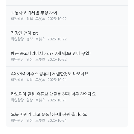
교통사고 자세별 부상 차이
회원광장
정보
로봇츠
2025-10-22
직장인 언어.txt
회원광장
정보
로봇츠
2025-10-22
방금 중고나라에서 ax57 2개 택포6만에 구입!
회원광장
일상
로봇츠
2025-10-22
AX57M 아수스 공유기 저렴한것도 나오네요
회원광장
일상
로봇츠
2025-10-21
캄보디아 관련 유튜브 댓글들 진짜 너무 잔인해요
회원광장
일상
로봇츠
2025-10-21
오늘 자전거 타고 운동했는데 진짜 춥더라요
회원광장
일상
로봇츠
2025-10-21