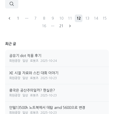
1
7
8
9
10
11
12
13
14
15
16
21
최근 글
공유기 dot 적용 후기
회원광장
일상
로봇츠
2025-10-24
XE 시절 자료와 스킨 대회 이야기
회원광장
일상
로봇츠
2025-10-23
중국은 공산주의일까? 현실은?
회원광장
일상
로봇츠
2025-10-23
인텔13500h 노트북에서 데탑 amd 5600으로 변경
회원광장
일상
로봇츠
2025-10-23