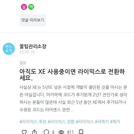
달
맥
댓글 미리보기
꿀팁관리소장
22.05.10
일상
아직도 XE 사용중이면 라이믹스로 전환하
세요.
사실상 XE는 5년도 넘은 시점에 개발이 중단된 것을 아시는 분
은 아실겁니다. 마지막에 코드가 추가된게 2년? 전인가로 생각
하시는 분들이 많은데 사실 최근 5년 동안 XE에서 추가되거나
수정된 코드는 라이센스 관련...
#라이믹스 추천
#라이믹스 전환
#라이믹스
#새쪽지
#쪽지
4
411