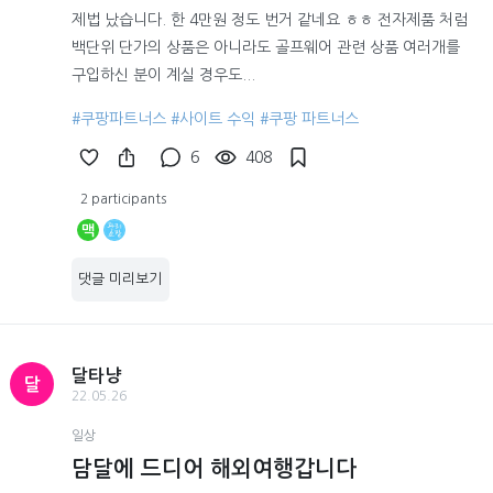
제법 났습니다. 한 4만원 정도 번거 같네요 ㅎㅎ 전자제품 처럼
백단위 단가의 상품은 아니라도 골프웨어 관련 상품 여러개를
구입하신 분이 계실 경우도...
#쿠팡파트너스
#사이트 수익
#쿠팡 파트너스
6
408
2 participants
맥
댓글 미리보기
달타냥
달
22.05.26
일상
담달에 드디어 해외여행갑니다