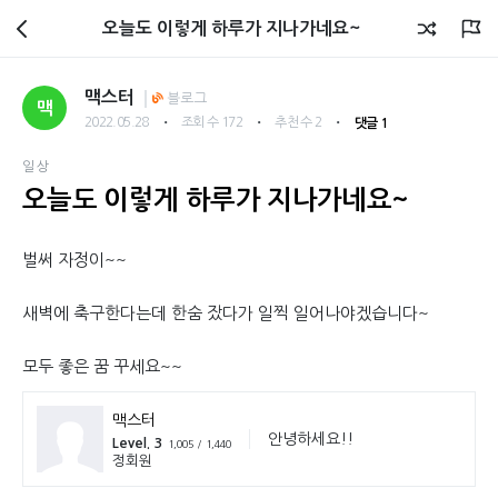
회원광장
오늘도 이렇게 하루가 지나가네요~
맥스터
블로그
맥
・
・
・
2022.05.28
조회 수 172
추천 수 2
댓글 1
일상
오늘도 이렇게 하루가 지나가네요~
벌써 자정이~~
새벽에 축구한다는데 한숨 잤다가 일찍 일어나야겠습니다~
모두 좋은 꿈 꾸세요~~
맥스터
안녕하세요!!
Level. 3
1,005 / 1,440
정회원