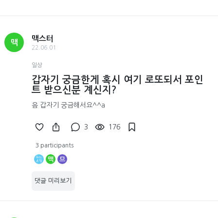
맥스터
맥
22.06.01
일상
갑자기 궁금한게 혹시 여기 로또되서 포인
트 받으신분 계신지?
음 갑자기 궁금해서요^^a
3
176
3 participants
맥
므
댓글 미리보기