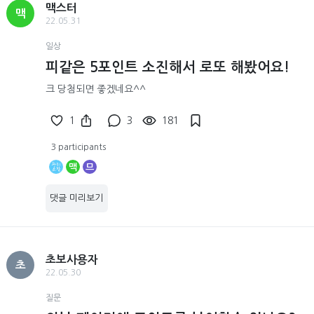
맥스터
맥
22.05.31
일상
피같은 5포인트 소진해서 로또 해봤어요!
크 당첨되면 좋겠네요^^
1
3
181
3 participants
맥
므
댓글 미리보기
초보사용자
초
22.05.30
질문