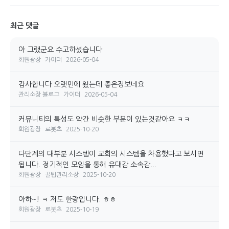
최근 댓글
아 그랬군요 수고하셨습니다
회원광장
가이더
2026-05-04
감사합니다 오랫민에 욌는데 좋은정보네요
관리소장 블로그
가이더
2026-05-04
커뮤니티의 특성도 약간 비슷한 부분이 있는것같아요 ㅋㅋ
회원광장
로봇츠
2025-10-20
다단계의 대부분 시스템이 교회의 시스템을 차용했다고 보시면
됩니다. 정기적인 모임을 통해 유대감 소속감...
회원광장
꿀팁관리소장
2025-10-20
아하~! ㅋ 저도 한량입니다. ㅎㅎ
회원광장
로봇츠
2025-10-19