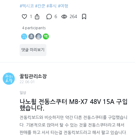
#멕시코
#칸쿤
#휴식
#여행
1
6
264
4 participants
초
맥
댓글 미리보기
꿀팁관리소장
22.06.01
일상
나노휠 전동스쿠터 MB-X7 48V 15A 구입
했습니다.
전동킥보드와 비슷하지만 약간 다른 전동스쿠터를 구입했습니
다. 기본적으로 앉아서 탈 수 있는 것을 전동스쿠터라고 해서
판매를 하고 서서 타는걸 전동킥보드라고 해서 팔고 있습니다.