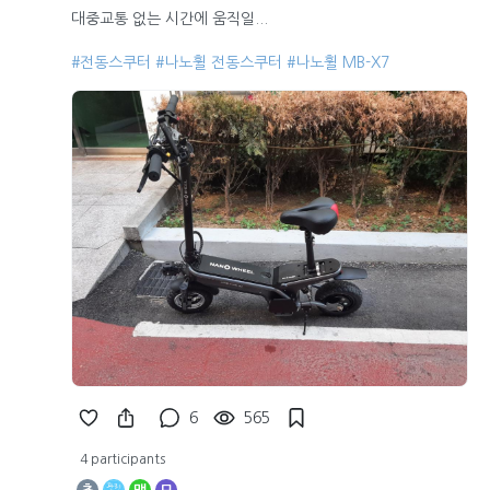
대중교통 없는 시간에 움직일...
#전동스쿠터
#나노휠 전동스쿠터
#나노휠 MB-X7
6
565
4 participants