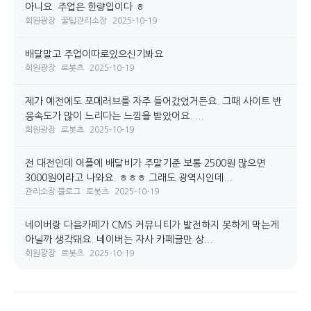
아니요. 주업은 한량입이다 ㅎ
회원광장
꿀팁관리소장
2025-10-19
배달말고 주업이따로있으신기봐요
회원광장
로봇츠
2025-10-19
제가 예전에도 포메러브를 자주 들어갔었거든요. 그때 사이트 반
응속도가 많이 느리다는 느낌을 받았어요. ...
회원광장
로봇츠
2025-10-19
전 대전인데 어플에 배달비가 주말기준 보통 2500원 많으면
3000원이라고 나와요. ㅎㅎㅎ 그래도 광역시인데...
관리소장 블로그
로봇츠
2025-10-19
네이버랑 다음카페가 CMS 커뮤니티가 발전하지 못하게 막는게
아닐까 생각돼요. 네이버는 자사 카페글만 상...
회원광장
로봇츠
2025-10-19