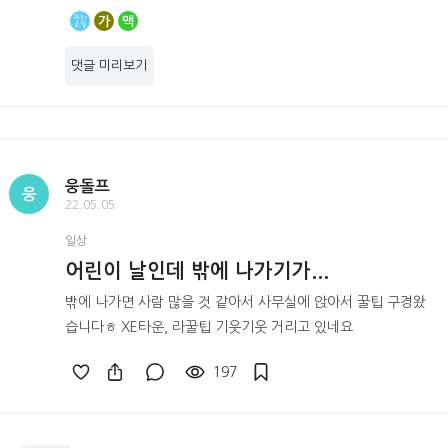
가
맥
댓글 미리보기
웅돌프
웅
22.05.05
일상
어린이 날인데 밖에 나가기가...
밖에 나가면 사람 많을 것 같아서 사무실에 앉아서 꿀팁 구경왔
습니다ㅎ XE타운, 라꿀팁 기웃기웃 거리고 있네요
197