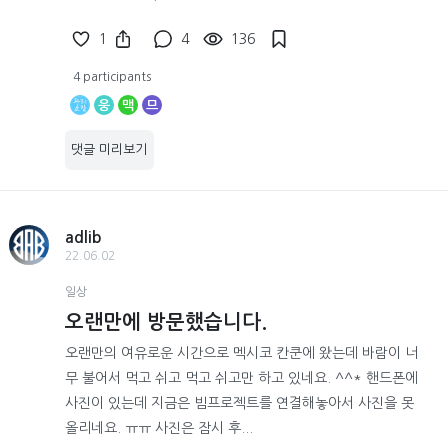
1
4
136
4 participants
웅
맥
므
댓글 미리보기
adlib
22.06.02
일상
오랜만에 방문했습니다.
오랜만의 여유로운 시간으로 멕시코 칸쿤에 왔는데 바람이 너
무 불어서 먹고 쉬고 먹고 쉬고만 하고 있네요. ^^* 핸드폰에
사진이 있는데 지금은 빔프로젝트를 연결해놓아서 사진을 못
올리네요. ㅠㅠ 사진은 잠시 후...