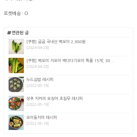
로켓배송 : O
연관된 글
[쿠팡] 곰곰 국내산 백오이 2,980원
[2024-04-28]
[쿠팡] 백오이 지오이 백다다기오이 특품 15개, 30...
[2024-04-28]
누드김밥 레시피
[2022-05-19]
상추 치커리 오징어 초침무 레시피
[2022-05-19]
오이동치미 레시피
[2022-05-19]