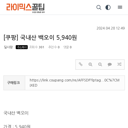
Sketchbook5, 스케치북5
2024.04.28 12:49
[쿠팡] 국내산 백오이 5,940원
딜사랑
주소복사
조회 수
301
추천 수
0
댓글
0
Sketchbook5, 스케치북5
https://link.coupang.com/re/AFFSDP?lptag...0C%7CM
구매링크
IXED
국내산 백오이
가격 : 5,940원