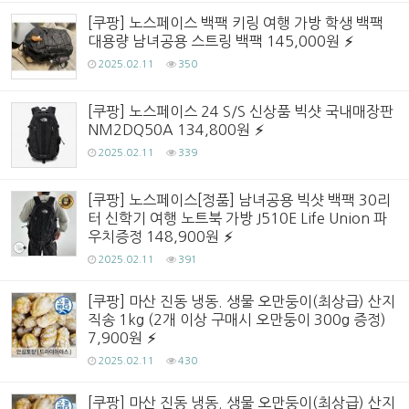
[쿠팡] 노스페이스 백팩 키링 여행 가방 학생 백팩
대용량 남녀공용 스트링 백팩 145,000원
2025.02.11
350
[쿠팡] 노스페이스 24 S/S 신상품 빅샷 국내매장판
NM2DQ50A 134,800원
2025.02.11
339
[쿠팡] 노스페이스[정품] 남녀공용 빅샷 백팩 30리
터 신학기 여행 노트북 가방 J510E Life Union 파
우치증정 148,900원
2025.02.11
391
[쿠팡] 마산 진동 냉동. 생물 오만둥이(최상급) 산지
직송 1kg (2개 이상 구매시 오만둥이 300g 증정)
7,900원
2025.02.11
430
[쿠팡] 마산 진동 냉동. 생물 오만둥이(최상급) 산지