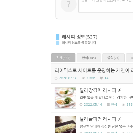
댓글 쓰기 권한이 없습니다. 로그인
?
레시피 정보
(537)
레시피 정보를 공유합니다.
전체
한식
중식
(385)
(24)
(537)
라이믹스로 사이트를 운영하는 개인이 
2020.07.16
1808
14
달래장김치 레시피
입맛 없을 때 달래로 만든 김치하나면 반
2022.05.14
한식
313
달래굴파전 레시피
향긋한 달래와 싱싱한 굴을 넣은 아주 