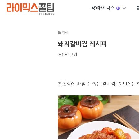
라이믹스
Sketchbook5, 스케치북5
한식
돼지갈비찜 레시피
꿀팁관리소장
Sketchbook5, 스케치북5
잔칫상에 빠질 수 없는 갈비찜! 이번에는