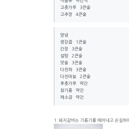
식용유 약간씩
고춧가루 3큰술
고추장 4큰술
양념
생강즙 1큰술
간장 3큰술
설탕 2큰술
맛술 3큰술
다진파 3큰술
다진마늘 2큰술
후춧가루 약간
참기름 약간
깨소금 약간
1. 돼지갈비는 기름기를 떼어내고 손질하여