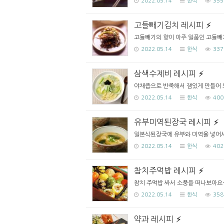
2022.05.14
한식
355
고들빼기김치 레시피
고들빼기의 향이 아주 일품인 고들빼기 
2022.05.14
한식
337
삼색수제비 레시피
야채즙으로 반죽해서 잼있게 만들어 보세
2022.05.14
한식
400
유부미역된장국 레시피
일본식된장국에 유부와 미역을 넣어서 
2022.05.14
한식
402
참치주먹밥 레시피
참치 주먹밥 싸서 소풍을 떠나보아요~^^
2022.05.14
한식
358
약과 레시피