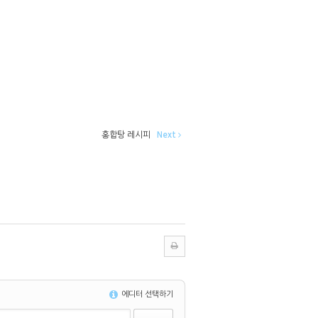
홍합탕 레시피
Next
에디터 선택하기