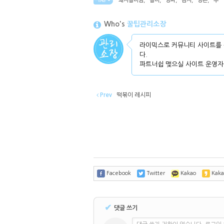
돼지갈비찜
,
갈비
,
양파
,
감자
,
당근
,
무
TAG •
Who's
꿀팁관리소장
라이믹스로 커뮤니티 사이트를 
다.
파트너쉽 맺으실 사이트 운영자
Prev
떡볶이 레시피
Facebook
Twitter
Kakao
Kaka
✔
댓글 쓰기