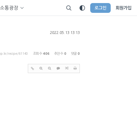
소통광장
로그인
회원가입
2022.05.13 13:13
tip.kr/recipe/61140
조회 수
406
추천 수
0
댓글
0