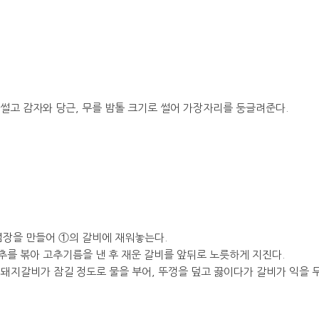
슷썰고 감자와 당근, 무를 밤톨 크기로 썰어 가장자리를 둥글려준다.
양념장을 만들어 ①의 갈비에 재워놓는다.
추를 볶아 고추기름을 낸 후 재운 갈비를 앞뒤로 노릇하게 지진다.
면서 돼지갈비가 잠길 정도로 물을 부어, 뚜껑을 덮고 끓이다가 갈비가 익