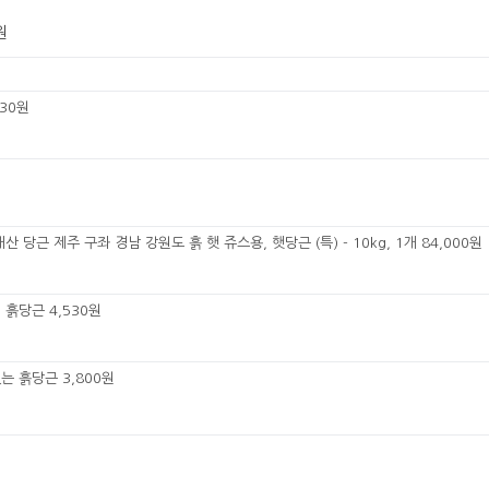
원
230원
 당근 제주 구좌 경남 강원도 흙 햇 쥬스용, 햇당근 (특) - 10kg, 1개 84,000원
 흙당근 4,530원
는 흙당근 3,800원