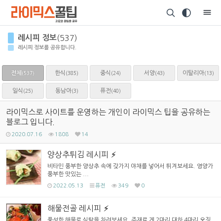
Sketchbook5, 스케치북5
레시피 정보
(537)
레시피 정보를 공유합니다.
전체
한식
중식
서양
이탈리아
(385)
(24)
(43)
(13)
(537)
Sketchbook5, 스케치북5
일식
동남아
퓨전
(25)
(3)
(40)
라이믹스로 사이트를 운영하는 개인이 라이믹스 팁을 공유하는
블로그 입니다.
2020.07.16
1808
14
양상추튀김 레시피
비타민 풍부한 양상추 속에 갖가지 야채를 넣어서 튀겨보세요. 영양가
풍부한 맛있는 ...
2022.05.13
퓨전
349
0
해물전골 레시피
풍성한 해물로 식탁을 차려보세요. 주재료 게 2마리 대하 4마리 오징