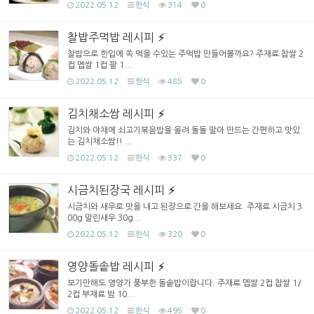
2022.05.12
한식
314
0
찰밥주먹밥 레시피
찰밥으로 한입에 쏙 먹을 수있는 주먹밥 만들어볼까요? 주재료 찹쌀 2
컵 멥쌀 1컵 팥 1...
2022.05.12
한식
485
0
김치채소쌈 레시피
김치와 야채에 쇠고기볶음밥을 올려 돌돌 말아 만드는 간편하고 맛있
는 김치채소쌈!! ...
2022.05.12
한식
337
0
시금치된장국 레시피
시금치와 새우로 맛을 내고 된장으로 간을 해보세요. 주재료 시금치 3
00g 말린새우 30g...
2022.05.12
한식
320
0
영양돌솥밥 레시피
보기만해도 영양가 풍부한 돌솥밥이랍니다. 주재료 멥쌀 2컵 찹쌀 1/
2컵 부재료 밤 10...
2022.05.12
한식
495
0