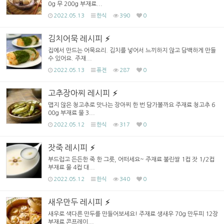
0g 무 200g 부재료...
2022.05.13
한식
390
0
김치어묵 레시피
집에서 만드는 어묵요리. 김치를 넣어서 느끼하지 않고 담백하게 만들
수 있어요. 주재...
2022.05.13
퓨전
287
0
고추장아찌 레시피
맵지 않은 청고추로 맛나는 장아찌 한 번 담가볼까요 주재료 청고추 6
00g 부재료 물 3...
2022.05.12
한식
317
0
잣죽 레시피
부드럽고 든든한 죽 한 그릇, 어떠세요~ 주재료 불린쌀 1컵 잣 1/2컵
부재료 물 4컵 대...
2022.05.12
한식
340
0
새우만두 레시피
새우로 색다른 만두를 만들어보세요! 주재료 생새우 70g 만두피 12장
부재료 콘프레이...