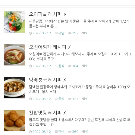
오이피클 레시피
새콤달콤,아삭아삭 씹는 맛이 좋은 피클 주재료 오이 4개 양파 1/2개
물 4컵 부재료 홍...
2022.05.12
서양
252
0
오징어찌개 레시피
오징어로 간단하게 찌개요리 해보세요. 주재료 오징어 1마리 쇠고기 1
00g 부재료 풋고...
2022.05.12
한식
304
0
양배춧국 레시피
담백한 된장국에 양배추와 모시조개가 풍덩~ 주재료 양배추 100g 모
시조개 1봉지 부재...
2022.05.12
한식
321
0
찬밥맛탕 레시피
밥으로 맛탕을 한다!! 생소하시다구요? 한번 도전해 보세요 찬밥도 해
결하고 맛있는 간...
2022.05.12
한식
360
0