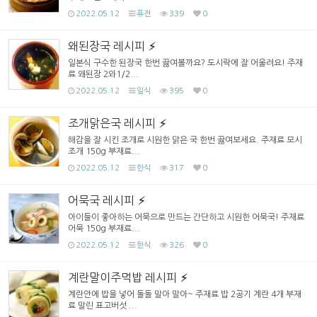
2022.05.12
퓨전
339
0
왜된장국 레시피
일본식 구수한 된장국 한번 끓여볼까요? 도시락에 잘 어울려요! 주재
료 왜된장 2와1/2...
2022.05.12
일식
395
0
조개맑은국 레시피
해감을 잘 시킨 조개로 시원한 맑은 국 한번 끓여보세요. 주재료 모시
조개 150g 부재료...
2022.05.12
한식
317
0
어묵국 레시피
아이들이 좋아하는 어묵으로 만드는 간단하고 시원한 어묵국! 주재료
어묵 150g 부재료...
2022.05.12
한식
326
0
계란말이주먹밥 레시피
계란안에 밥을 넣어 돌돌 말아 말아~ 주재료 밥 2공기 계란 4개 부재
료 말린 표고버섯 ...