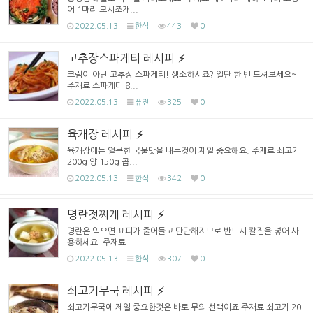
어 1마리 모시조개...
2022.05.13
한식
443
0
고추장스파게티 레시피
크림이 아닌 고추장 스파게티! 생소하시죠? 일단 한 번 드셔보세요~
주재료 스파게티 8...
2022.05.13
퓨전
325
0
육개장 레시피
육개장에는 얼큰한 국물맛을 내는것이 제일 중요해요. 주재료 쇠고기
200g 양 150g 곱...
2022.05.13
한식
342
0
명란젓찌개 레시피
명란은 익으면 표피가 줄어들고 단단해지므로 반드시 칼집을 넣어 사
용하세요. 주재료 ...
2022.05.13
한식
307
0
쇠고기무국 레시피
쇠고기무국에 제일 중요한것은 바로 무의 선택이죠 주재료 쇠고기 20