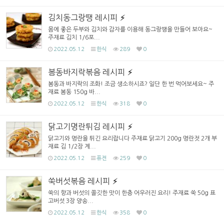
김치동그랑땡 레시피
몸에 좋은 두부와 김치와 감자를 이용해 동그랑땡을 만들어 보아요~
주재료 김치 1/6포...
2022.05.12
한식
289
0
봄동바지락볶음 레시피
봄동과 바지락의 조화! 조금 생소하시죠? 일단 한 번 먹어보세요~ 주
재료 봄동 150g 바...
2022.05.12
한식
318
0
닭고기명란튀김 레시피
닭고기와 명란을 튀긴 요리랍니다 주재료 닭고기 200g 명란젓 2개 부
재료 김 1/2장 계...
2022.05.12
퓨전
259
0
쑥버섯볶음 레시피
쑥의 향과 버섯의 쫄깃한 맛이 한층 어우러진 요리! 주재료 쑥 50g 표
고버섯 3장 양송...
2022.05.12
한식
358
0