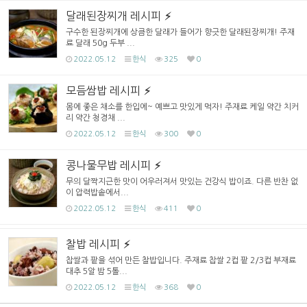
달래된장찌개 레시피
구수한 된장찌개에 상큼한 달래가 들어가 향긋한 달래된장찌개! 주재
료 달래 50g 두부 ...
2022.05.12
한식
325
0
모듬쌈밥 레시피
몸에 좋은 채소를 한입에~ 예쁘고 맛있게 먹자! 주재료 케일 약간 치커
리 약간 청경채 ...
2022.05.12
한식
300
0
콩나물무밥 레시피
무의 달짝지근한 맛이 어우러져서 맛있는 건강식 밥이죠. 다른 반찬 없
이 압력밥솥에서...
2022.05.12
한식
411
0
찰밥 레시피
찹쌀과 팥을 섞어 만든 찰밥입니다. 주재료 찹쌀 2컵 팥 2/3컵 부재료
대추 5알 밤 5톨...
2022.05.12
한식
368
0