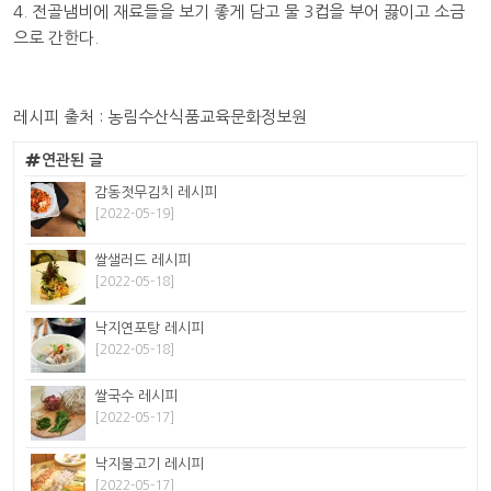
4. 전골냄비에 재료들을 보기 좋게 담고 물 3컵을 부어 끓이고 소금
으로 간한다.
레시피 출처 : 농림수산식품교육문화정보원
연관된 글
감동젓무김치 레시피
[2022-05-19]
쌀샐러드 레시피
[2022-05-18]
낙지연포탕 레시피
[2022-05-18]
쌀국수 레시피
[2022-05-17]
낙지불고기 레시피
[2022-05-17]