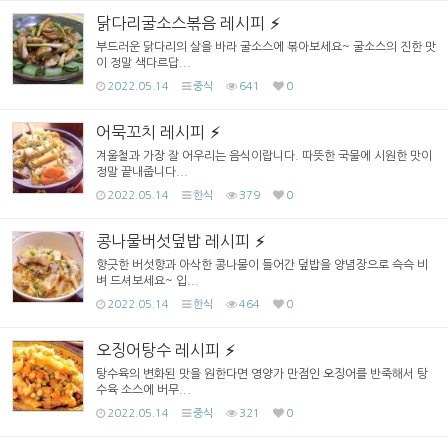
닭다리굴소스볶음 레시피
부드러운 닭다리의 살을 바라 굴소스에 볶아보세요~ 굴소스의 진한 맛
이 정말 색다르답...
2022.05.14
중식
641
0
어묵꼬치 레시피
겨울철과 가장 잘 어우리는 음식이랍니다. 따뜻한 국물에 시원한 맛이
정말 끝내줍니다...
2022.05.14
한식
379
0
콩나물버섯덮밥 레시피
향긋한 버섯향과 아삭한 콩나물이 들어간 덮밥을 양념장으로 슥슥 비
벼 드셔보세요~ 입...
2022.05.14
한식
464
0
오징어탕수 레시피
탕수육의 변화된 맛을 원한다면 영양가 만점인 오징어를 반죽해서 탕
수육 소스에 버무...
2022.05.14
중식
321
0