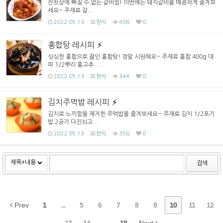
잔칫상에 빠질 수 없는 갈비찜! 이번에는 돼지갈비를 매콤하게 즐겨보
세요~ 주재료 갈...
2022.05.13
한식
406
0
홍합탕 레시피
싱싱한 홍합으로 끓인 홍합탕! 정말 시원해요~ 주재료 홍합 400g 대
파 1/2뿌리 홍고추 ...
2022.05.13
한식
344
0
김치주먹밥 레시피
김치로 느끼함을 제거한 주먹밥을 즐겨보세요~ 주재료 김치 1/2포기
밥 2공기 다진쇠고...
2022.05.13
한식
356
0
검색
Prev
1
...
5
6
7
8
9
10
11
12
13
14
...
18
Next