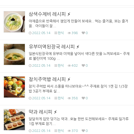
삼색수제비 레시피
야채즙으로 반죽해서 잼있게 만들어 보세요.. 먹는 즐거움, 보는 즐거
움.. 아이들이 잘...
2022.05.14
한식
398
0
유부미역된장국 레시피
일본식된장국에 유부와 미역을 넣어서 색다른 맛을 느껴보세요~ 주재
료 불린미역 100g ...
2022.05.14
한식
402
0
참치주먹밥 레시피
참치 주먹밥 싸서 소풍을 떠나보아요~^^ 주재료 참치 1캔 김 1/3장
밥 3공기 부재료 실...
2022.05.14
한식
358
0
약과 레시피
달달하게 입맛 당기는 약과..오늘 한번 도전해보세요~ 주재료 밀가루
1컵 부재료 참기...
2022.05.14
한식
370
0