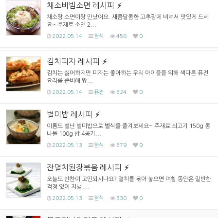
채소비빔소면 레시피
채소랑 소면이랑 만났어요. 새콤달콤한 고추장에 비벼서 맛있게 드세
요~ 주재료 소면 2...
2022.05.14
한식
456
0
김치피자 레시피
김치는 싫어하지만 피자는 좋아하는 우리 아이들을 위해 색다른 퓨전
요리를 준비해 봤...
2022.05.14
퓨전
324
0
별미밥 레시피
이름도 별난 별미밥으로 별식을 즐겨보세요~ 주재료 쇠고기 150g 콩
나물 100g 밥 4공기...
2022.05.13
한식
379
0
잔멸치된장볶음 레시피
오늘도 반찬이 고민되시나요? 멸치를 볶아 놓으면 며칠 동안은 밑반찬
걱정 없이 지낼 ...
2022.05.13
한식
330
0