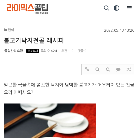
Sketchbook5, 스케치북5
한식
2022.05.13 13:20
불고기낙지전골 레시피
꿀팁관리소장
주소복사
조회 수
424
추천 수
0
댓글
0
Sketchbook5, 스케치북5
얼큰한 국물속에 쫄깃한 낙지와 담백한 불고기가 어우러져 있는 전골
요리 어떠세요?