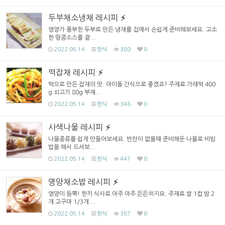
두부채소냉채 레시피
영양가 풍부한 두부로 만든 냉채를 집에서 손쉽게 준비해보세요. 고소
한 땅콩소스를 곁...
2022.05.14
한식
380
0
떡잡채 레시피
떡으로 만든 잡채의 맛. 아이들 간식으로 좋겠죠? 주재료 가래떡 400
g 쇠고기 80g 부재...
2022.05.14
한식
346
0
사색나물 레시피
나물종류를 쉽게 만들어보세요. 반찬이 없을때 준비해둔 나물로 비빔
밥을 해서 드셔보...
2022.05.14
한식
447
0
영양채소밥 레시피
영양이 듬뿍! 한끼 식사로 아주 아주 든든하지요. 주재료 쌀 1컵 밤 2
개 고구마 1/3개 ...
2022.05.14
한식
387
0