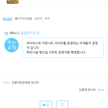
불고기낙지전골
,
쇠고기
,
낙지
TAG •
Who's
꿀팁관리소장
라이믹스로 커뮤니티 사이트를 운영하는 비개발자 운영
자 입니다.
파트너쉽 맺으실 사이트 운영자분 환영합니다.
Prev
잔멸치된장볶음 레시피
단팥죽 레시피
Next
0