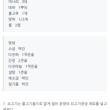
미나리 3대
대파 1뿌리
홍고추 1개
양파 1/3개
물 3컵
양념
소금 약간
다진파 1작은술
간장 2큰술
다진마늘 1작은술
설탕 1큰술
깨소금 약간
참기름 약간
1. 쇠고기는 불고기용으로 얇게 썰어 분량의 쇠고기양념 재료를 넣고
무친다.