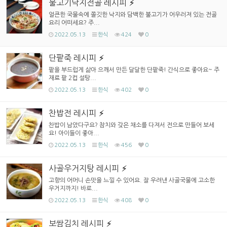
불고기낙지전골 레시피
얼큰한 국물속에 쫄깃한 낙지와 담백한 불고기가 어우러져 있는 전골
요리 어떠세요? 주...
2022.05.13
한식
424
0
단팥죽 레시피
팥을 부드럽게 삶아 으깨서 만든 달달한 단팥죽! 간식으로 좋아요~ 주
재료 팥 2컵 설탕...
2022.05.13
한식
402
0
찬밥전 레시피
찬밥이 남았다구요? 참치와 갖은 채소를 다져서 전으로 만들어 보세
요! 아이들이 좋아...
2022.05.13
한식
456
0
사골우거지탕 레시피
고향의 어머니 손맛을 느낄 수 있어요. 잘 우려낸 사골국물에 고소한
우거지까지! 바로...
2022.05.13
한식
408
0
보쌈김치 레시피