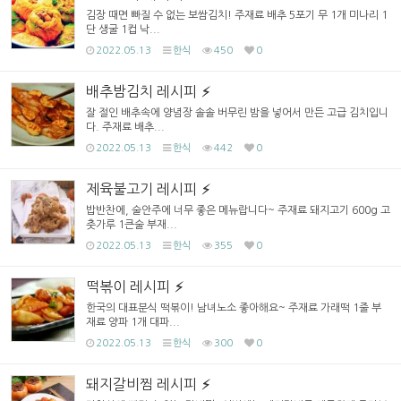
김장 때면 빠질 수 없는 보쌈김치! 주재료 배추 5포기 무 1개 미나리 1
단 생굴 1컵 낙...
2022.05.13
한식
450
0
배추밤김치 레시피
잘 절인 배추속에 양념장 솔솔 버무린 밤을 넣어서 만든 고급 김치입니
다. 주재료 배추...
2022.05.13
한식
442
0
제육불고기 레시피
밥반찬에, 술안주에 너무 좋은 메뉴랍니다~ 주재료 돼지고기 600g 고
춧가루 1큰술 부재...
2022.05.13
한식
355
0
떡볶이 레시피
한국의 대표분식 떡볶이! 남녀노소 좋아해요~ 주재료 가래떡 1줄 부
재료 양파 1개 대파...
2022.05.13
한식
300
0
돼지갈비찜 레시피