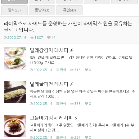
일식
동남아
퓨전
(25)
(3)
(40)
라이믹스로 사이트를 운영하는 개인이 라이믹스 팁을 공유하는
블로그 입니다.
2020.07.16
1807
14
달래장김치 레시피
입맛 없을 때 달래로 만든 김치하나면 반찬 걱정이 없어요. 주재료 달
래 500g 부재료 ...
2022.05.14
한식
313
0
달래굴파전 레시피
향긋한 달래와 싱싱한 굴을 넣은 아주 맛있는 파전을 만들어보세요. 주
재료 달래 100g ...
2022.05.14
한식
353
0
고들빼기김치 레시피
고들빼기의 향이 아주 일품인 고들빼기 김치! 주재료 고들빼기 1관 부
재료 실파 1단 갓...
2022.05.14
한식
337
0