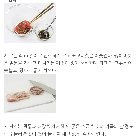
2. 무는 4cm 길이로 납작하게 썰고 표고버섯은 어슷썬다. 팽이버섯
은 밑둥을 자르고 미나리는 깨끗이 씻어 준비한다. 대파와 고추는 어
슷썰고, 양파는 굵게 채썬다.
3. 낙지는 먹통과 내장을 제거한 뒤 굵은 소금을 뿌려 거품이 날 정도
로 주물러 깨끗이 씻어 물기를 빼고 5cm 길이로 썬다.