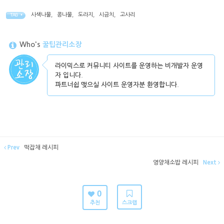
사색나물
,
콩나물
,
도라지
,
시금치
,
고사리
TAG •
Who's
꿀팁관리소장
라이믹스로 커뮤니티 사이트를 운영하는 비개발자 운영
자 입니다.
파트너쉽 맺으실 사이트 운영자분 환영합니다.
Prev
떡잡채 레시피
영양채소밥 레시피
Next
0
추천
스크랩