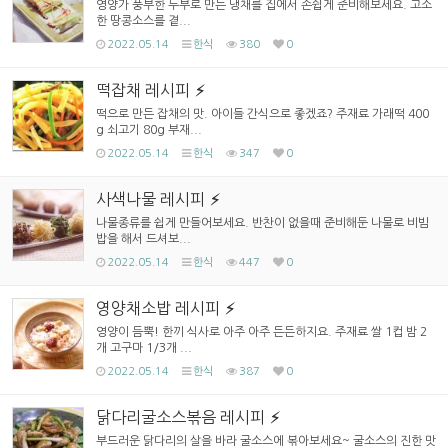
영양가 풍부한 두부로 만든 냉채를 집에서 손쉽게 준비해보세요. 고소
한 땅콩소스를 곁...
2022.05.14
한식
380
0
떡잡채 레시피
떡으로 만든 잡채의 맛. 아이들 간식으로 좋겠죠? 주재료 가래떡 400
g 쇠고기 80g 부재...
2022.05.14
한식
347
0
사색나물 레시피
나물종류를 쉽게 만들어보세요. 반찬이 없을때 준비해둔 나물로 비빔
밥을 해서 드셔보...
2022.05.14
한식
447
0
영양채소밥 레시피
영양이 듬뿍! 한끼 식사로 아주 아주 든든하지요. 주재료 쌀 1컵 밤 2
개 고구마 1/3개 ...
2022.05.14
한식
387
0
닭다리굴소스볶음 레시피
부드러운 닭다리의 살을 바라 굴소스에 볶아보세요~ 굴소스의 진한 맛