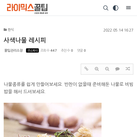
Sketchbook5, 스케치북5
한식
2022.05.14 16:27
사색나물 레시피
꿀팁관리소장
주소복사
조회 수
447
추천 수
0
댓글
0
Sketchbook5, 스케치북5
나물종류를 쉽게 만들어보세요. 반찬이 없을때 준비해둔 나물로 비빔
밥을 해서 드셔보세요.