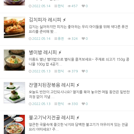
2022.05.14
한식
457
0
김치피자 레시피
김치는 싫어하지만 피자는 좋아하는 우리 아이들을 위해 색다른 퓨전
요리를 준비해 봤...
2022.05.14
퓨전
324
0
별미밥 레시피
이름도 별난 별미밥으로 별식을 즐겨보세요~ 주재료 쇠고기 150g 콩
나물 100g 밥 4공기...
2022.05.13
한식
379
0
잔멸치된장볶음 레시피
오늘도 반찬이 고민되시나요? 멸치를 볶아 놓으면 며칠 동안은 밑반찬
걱정 없이 지낼 ...
2022.05.13
한식
330
0
불고기낙지전골 레시피
얼큰한 국물속에 쫄깃한 낙지와 담백한 불고기가 어우러져 있는 전골
요리 어떠세요? 주...