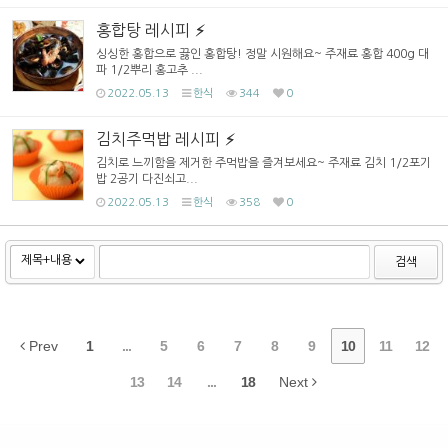
홍합탕 레시피
싱싱한 홍합으로 끓인 홍합탕! 정말 시원해요~ 주재료 홍합 400g 대
파 1/2뿌리 홍고추 ...
2022.05.13
한식
344
0
김치주먹밥 레시피
김치로 느끼함을 제거한 주먹밥을 즐겨보세요~ 주재료 김치 1/2포기
밥 2공기 다진쇠고...
2022.05.13
한식
358
0
검색
Prev
1
...
5
6
7
8
9
10
11
12
13
14
...
18
Next