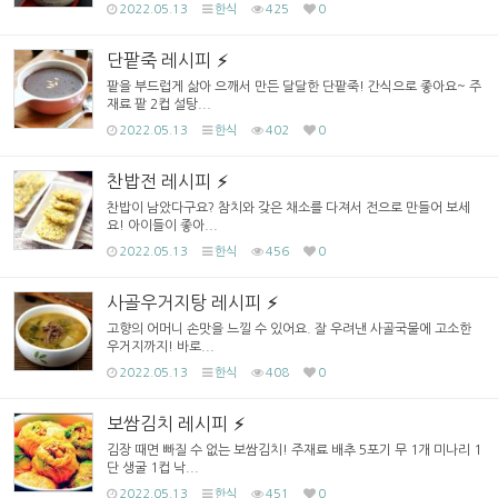
2022.05.13
한식
425
0
단팥죽 레시피
팥을 부드럽게 삶아 으깨서 만든 달달한 단팥죽! 간식으로 좋아요~ 주
재료 팥 2컵 설탕...
2022.05.13
한식
402
0
찬밥전 레시피
찬밥이 남았다구요? 참치와 갖은 채소를 다져서 전으로 만들어 보세
요! 아이들이 좋아...
2022.05.13
한식
456
0
사골우거지탕 레시피
고향의 어머니 손맛을 느낄 수 있어요. 잘 우려낸 사골국물에 고소한
우거지까지! 바로...
2022.05.13
한식
408
0
보쌈김치 레시피
김장 때면 빠질 수 없는 보쌈김치! 주재료 배추 5포기 무 1개 미나리 1
단 생굴 1컵 낙...
2022.05.13
한식
451
0