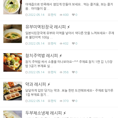
야채즙으로 반죽해서 잼있게 만들어 보세요.. 먹는 즐거움, 보는 즐거
움.. 아이들이 잘...
2022.05.14
한식
400
0
유부미역된장국 레시피
일본식된장국에 유부와 미역을 넣어서 색다른 맛을 느껴보세요~ 주재
료 불린미역 100g ...
2022.05.14
한식
402
0
참치주먹밥 레시피
참치 주먹밥 싸서 소풍을 떠나보아요~^^ 주재료 참치 1캔 김 1/3장
밥 3공기 부재료 실...
2022.05.14
한식
358
0
약과 레시피
달달하게 입맛 당기는 약과..오늘 한번 도전해보세요~ 주재료 밀가루
1컵 부재료 참기...
2022.05.14
한식
370
0
두부채소냉채 레시피