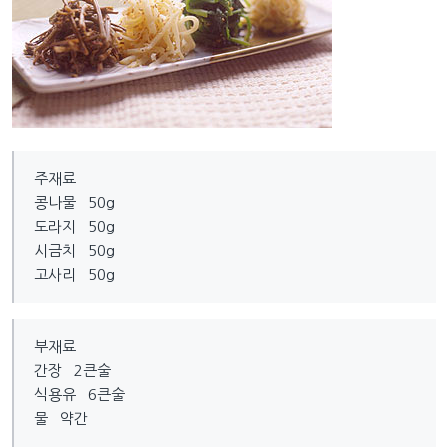
주재료
콩나물 50g
도라지 50g
시금치 50g
고사리 50g
부재료
간장 2큰술
식용유 6큰술
물 약간