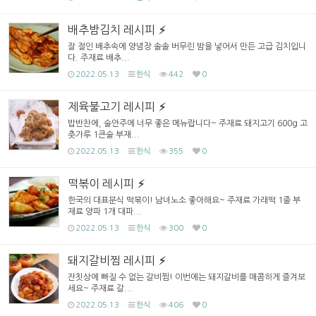
배추밤김치 레시피
잘 절인 배추속에 양념장 솔솔 버무린 밤을 넣어서 만든 고급 김치입니
다. 주재료 배추...
2022.05.13
한식
442
0
제육불고기 레시피
밥반찬에, 술안주에 너무 좋은 메뉴랍니다~ 주재료 돼지고기 600g 고
춧가루 1큰술 부재...
2022.05.13
한식
355
0
떡볶이 레시피
한국의 대표분식 떡볶이! 남녀노소 좋아해요~ 주재료 가래떡 1줄 부
재료 양파 1개 대파...
2022.05.13
한식
300
0
돼지갈비찜 레시피
잔칫상에 빠질 수 없는 갈비찜! 이번에는 돼지갈비를 매콤하게 즐겨보
세요~ 주재료 갈...
2022.05.13
한식
406
0