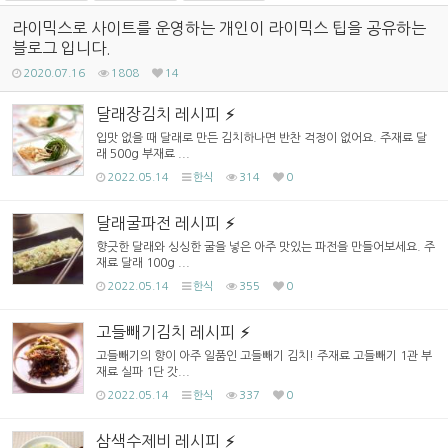
라이믹스로 사이트를 운영하는 개인이 라이믹스 팁을 공유하는
블로그 입니다.
2020.07.16
1808
14
달래장김치 레시피
입맛 없을 때 달래로 만든 김치하나면 반찬 걱정이 없어요. 주재료 달
래 500g 부재료 ...
2022.05.14
한식
314
0
달래굴파전 레시피
향긋한 달래와 싱싱한 굴을 넣은 아주 맛있는 파전을 만들어보세요. 주
재료 달래 100g ...
2022.05.14
한식
355
0
고들빼기김치 레시피
고들빼기의 향이 아주 일품인 고들빼기 김치! 주재료 고들빼기 1관 부
재료 실파 1단 갓...
2022.05.14
한식
337
0
삼색수제비 레시피