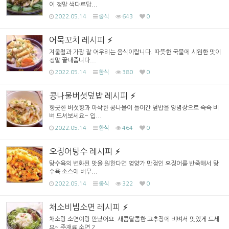
이 정말 색다르답...
2022.05.14
중식
643
0
어묵꼬치 레시피
겨울철과 가장 잘 어우리는 음식이랍니다. 따뜻한 국물에 시원한 맛이
정말 끝내줍니다...
2022.05.14
한식
380
0
콩나물버섯덮밥 레시피
향긋한 버섯향과 아삭한 콩나물이 들어간 덮밥을 양념장으로 슥슥 비
벼 드셔보세요~ 입...
2022.05.14
한식
464
0
오징어탕수 레시피
탕수육의 변화된 맛을 원한다면 영양가 만점인 오징어를 반죽해서 탕
수육 소스에 버무...
2022.05.14
중식
322
0
채소비빔소면 레시피
채소랑 소면이랑 만났어요. 새콤달콤한 고추장에 비벼서 맛있게 드세
요~ 주재료 소면 2...