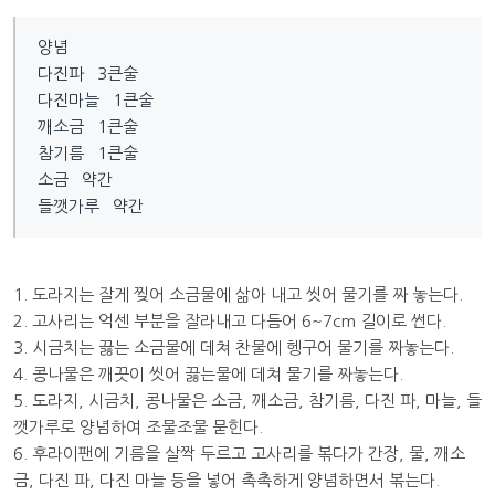
양념
다진파 3큰술
다진마늘 1큰술
깨소금 1큰술
참기름 1큰술
소금 약간
들깻가루 약간
1. 도라지는 잘게 찢어 소금물에 삶아 내고 씻어 물기를 짜 놓는다.
2. 고사리는 억센 부분을 잘라내고 다듬어 6~7cm 길이로 썬다.
3. 시금치는 끓는 소금물에 데쳐 찬물에 헹구어 물기를 짜놓는다.
4. 콩나물은 깨끗이 씻어 끓는물에 데쳐 물기를 짜놓는다.
5. 도라지, 시금치, 콩나물은 소금, 깨소금, 참기름, 다진 파, 마늘, 들
깻가루로 양념하여 조물조물 묻힌다.
6. 후라이팬에 기름을 살짝 두르고 고사리를 볶다가 간장, 물, 깨소
금, 다진 파, 다진 마늘 등을 넣어 촉촉하게 양념하면서 볶는다.