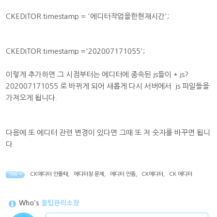
CKEDITOR.timestamp = '에디터작업을한현재시간';
CKEDITOR.timestamp ='202007171055';
이렇게 추가하면 그 시점부터는 에디터에 종속된 js들이 *.js?
202007171055 로 바뀌게 되어 새롭게 다시 서버에서 js 파일들을
가져오게 됩니다.
다음에 또 에디터 관련 변경이 있다면 그때 또 저 숫자를 바꾸면 됩니
다.
CK에디터 안뜰때
,
에디터창 문제
,
에디터 안뜸
,
CK에디터
,
CK 에디터
TAG •
Who's
꿀팁관리소장