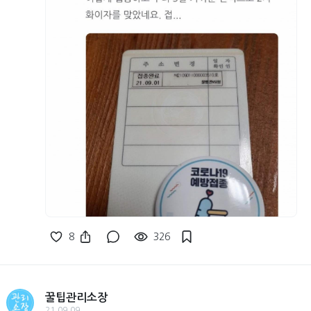
8
326
꿀팁관리소장
21.09.09