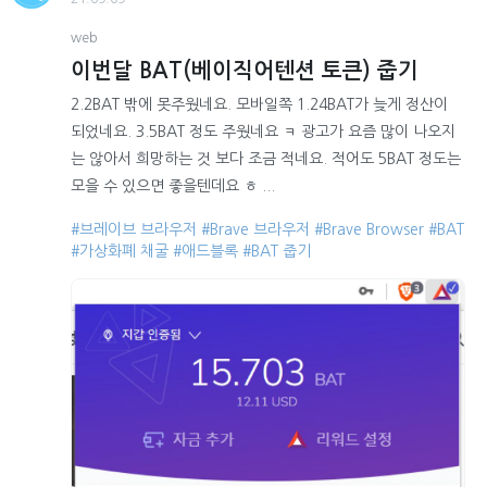
web
이번달 BAT(베이직어텐션 토큰) 줍기
2.2BAT 밖에 못주웠네요. 모바일쪽 1.24BAT가 늦게 정산이
되었네요. 3.5BAT 정도 주웠네요 ㅋ 광고가 요즘 많이 나오지
는 않아서 희망하는 것 보다 조금 적네요. 적어도 5BAT 정도는
모을 수 있으면 좋을텐데요 ㅎ ...
#브레이브 브라우저
#Brave 브라우저
#Brave Browser
#BAT
#가상화폐 채굴
#애드블록
#BAT 줍기