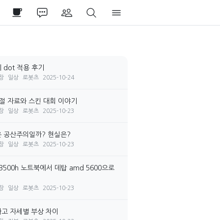
 dot 적용 후기
장
일상
로봇츠
2025-10-24
시절 자료와 스킨 대회 이야기
장
일상
로봇츠
2025-10-23
 공산주의일까? 현실은?
장
일상
로봇츠
2025-10-23
3500h 노트북에서 데탑 amd 5600으로
장
일상
로봇츠
2025-10-23
고 자세별 부상 차이