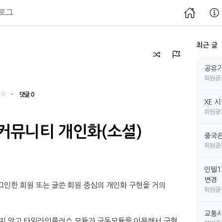
로그
최근 글
공유기
회원광
・
 8
댓글 0
XE 
회원광
커뮤니티 개인화(소셜)
중국은
회원광
인텔1
변경
인한 회원 또는 글쓴 회원 중심의 개인화 구현을 거의
회원광
교통사
하지 않고 타임라인플러스 모듈과 구독모듈을 이용해서 구현