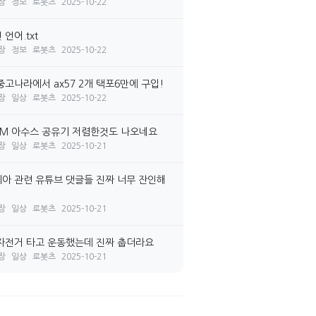
장
정보
로봇츠
2025-10-22
언어.txt
장
정보
로봇츠
2025-10-22
중고나라에서 ax57 2개 택포6만에 구입!
장
일상
로봇츠
2025-10-22
7M 아수스 공유기 저렴한것도 나오네요
장
일상
로봇츠
2025-10-21
아 관련 유튜브 댓글들 진짜 너무 잔인해
장
일상
로봇츠
2025-10-21
자전거 타고 운동했는데 진짜 춥더라요
장
일상
로봇츠
2025-10-21