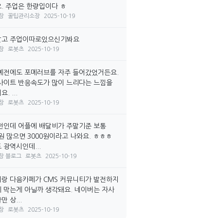
. 주업은 한량입이다 ㅎ
장
꿀팁관리소장
2025-10-19
말고 주업이따로있으신기봐요
장
로봇츠
2025-10-19
예전에도 포메러브를 자주 들어갔었거든요.
사이트 반응속도가 많이 느리다는 느낌을
. ...
장
로봇츠
2025-10-19
전인데 어플에 배달비가 주말기준 보통
0원 많으면 3000원이라고 나와요. ㅎㅎㅎ
 광역시인데...
장 블로그
로봇츠
2025-10-19
랑 다음카페가 CMS 커뮤니티가 발전하지
 막는게 아닐까 생각돼요. 네이버는 자사
 상...
장
로봇츠
2025-10-19