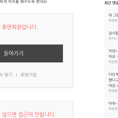
하게 처리를 해주도록 했네요.
최근 댓
아 그
회원광
감사합
관리소
커뮤니
아요 
회원광
다단계
했다고
대감 소
회원광
아하~
회원광