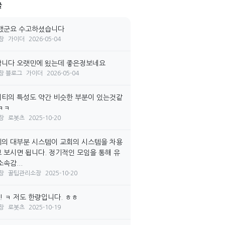
글
랬군요 수고하셨습니다
장
가이더
2026-05-04
니다 오랫민에 욌는데 좋은정보네요
장 블로그
가이더
2026-05-04
티의 특성도 약간 비슷한 부분이 있는것같
ㅋㅋ
장
로봇츠
2025-10-20
의 대부분 시스템이 교회의 시스템을 차용
 보시면 됩니다. 정기적인 모임을 통해 유
속감...
장
꿀팁관리소장
2025-10-20
! ㅋ 저도 한량입니다. ㅎㅎ
장
로봇츠
2025-10-19