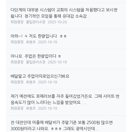
다단계의 대부분 시스템이 교회의 시스템을 차용했다고 보시면
됩니다. 정기적인 모임을 통해 유대감 소속감...
회원광장
꿀팁관리소장
2025-10-20
아하~! ㅋ 저도 한량입니다. ㅎㅎ
회원광장
로봇츠
2025-10-19
아니요. 주업은 한량입이다 ㅎ
회원광장
꿀팁관리소장
2025-10-19
배달말고 주업이따로있으신기봐요
회원광장
로봇츠
2025-10-19
제가 예전에도 포메러브를 자주 들어갔었거든요. 그때 사이트 반
응속도가 많이 느리다는 느낌을 받았어요. ...
회원광장
로봇츠
2025-10-19
전 대전인데 어플에 배달비가 주말기준 보통 2500원 많으면
3000원이라고 나와요. ㅎㅎㅎ 그래도 광역시인데...