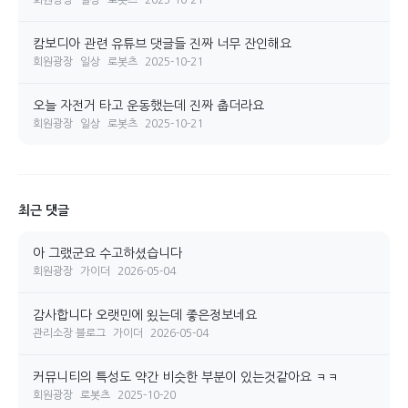
캄보디아 관련 유튜브 댓글들 진짜 너무 잔인해요
회원광장
일상
로봇츠
2025-10-21
오늘 자전거 타고 운동했는데 진짜 춥더라요
회원광장
일상
로봇츠
2025-10-21
최근 댓글
아 그랬군요 수고하셨습니다
회원광장
가이더
2026-05-04
감사합니다 오랫민에 욌는데 좋은정보네요
관리소장 블로그
가이더
2026-05-04
커뮤니티의 특성도 약간 비슷한 부분이 있는것같아요 ㅋㅋ
회원광장
로봇츠
2025-10-20