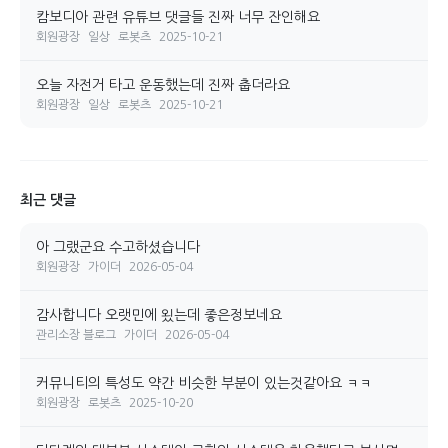
캄보디아 관련 유튜브 댓글들 진짜 너무 잔인해요
회원광장
일상
로봇츠
2025-10-21
오늘 자전거 타고 운동했는데 진짜 춥더라요
회원광장
일상
로봇츠
2025-10-21
최근 댓글
아 그랬군요 수고하셨습니다
회원광장
가이더
2026-05-04
감사합니다 오랫민에 욌는데 좋은정보네요
관리소장 블로그
가이더
2026-05-04
커뮤니티의 특성도 약간 비슷한 부분이 있는것같아요 ㅋㅋ
회원광장
로봇츠
2025-10-20