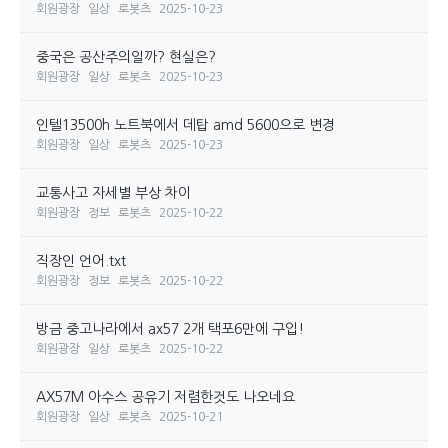
회원광장
일상
로봇츠
2025-10-23
중국은 공산주의일까? 현실은?
회원광장
일상
로봇츠
2025-10-23
인텔13500h 노트북에서 데탑 amd 5600으로 변경
회원광장
일상
로봇츠
2025-10-23
교통사고 자세별 부상 차이
회원광장
정보
로봇츠
2025-10-22
직장인 언어.txt
회원광장
정보
로봇츠
2025-10-22
방금 중고나라에서 ax57 2개 택포6만에 구입!
회원광장
일상
로봇츠
2025-10-22
AX57M 아수스 공유기 저렴한것도 나오네요
회원광장
일상
로봇츠
2025-10-21