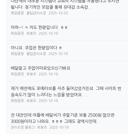
다단계의 대부분 시스템이 교회의 시스템을 차용했다고 보시면
됩니다. 정기적인 모임을 통해 유대감 소속감...
회원광장
꿀팁관리소장
2025-10-20
아하~! ㅋ 저도 한량입니다. ㅎㅎ
회원광장
로봇츠
2025-10-19
아니요. 주업은 한량입이다 ㅎ
회원광장
꿀팁관리소장
2025-10-19
배달말고 주업이따로있으신기봐요
회원광장
로봇츠
2025-10-19
제가 예전에도 포메러브를 자주 들어갔었거든요. 그때 사이트 반
응속도가 많이 느리다는 느낌을 받았어요. ...
회원광장
로봇츠
2025-10-19
전 대전인데 어플에 배달비가 주말기준 보통 2500원 많으면
3000원이라고 나와요. ㅎㅎㅎ 그래도 광역시인데...
관리소장 블로그
로봇츠
2025-10-19