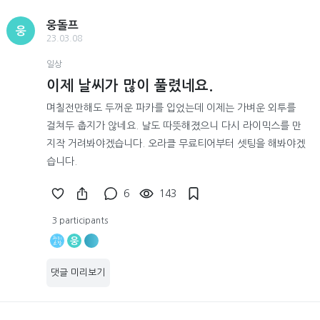
웅돌프
웅
23.03.08
일상
이제 날씨가 많이 풀렸네요.
며칠전만해도 두꺼운 파카를 입었는데 이제는 가벼운 외투를
걸쳐두 춥지가 않네요. 날도 따뜻해졌으니 다시 라이믹스를 만
지작 거려봐야겠습니다. 오라클 무료티어부터 셋팅을 해봐야겠
습니다.
6
143
3 participants
웅
댓글 미리보기