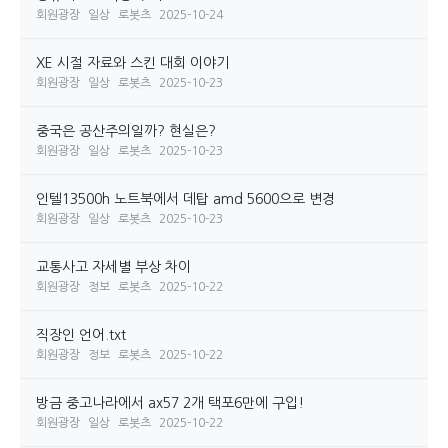
회원광장
일상
로봇츠
2025-10-24
XE 시절 자료와 스킨 대회 이야기
회원광장
일상
로봇츠
2025-10-23
중국은 공산주의일까? 현실은?
회원광장
일상
로봇츠
2025-10-23
인텔13500h 노트북에서 데탑 amd 5600으로 변경
회원광장
일상
로봇츠
2025-10-23
교통사고 자세별 부상 차이
회원광장
정보
로봇츠
2025-10-22
직장인 언어.txt
회원광장
정보
로봇츠
2025-10-22
방금 중고나라에서 ax57 2개 택포6만에 구입!
회원광장
일상
로봇츠
2025-10-22