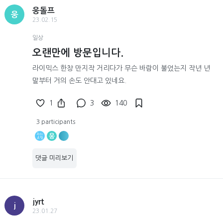
웅돌프
웅
23.02.15
일상
오랜만에 방문입니다.
라이믹스 한창 만지작 거리다가 무슨 바람이 불었는지 작년 년
말부터 거의 손도 안대고 있네요.
1
3
140
3 participants
웅
댓글 미리보기
jyrt
j
23.01.27