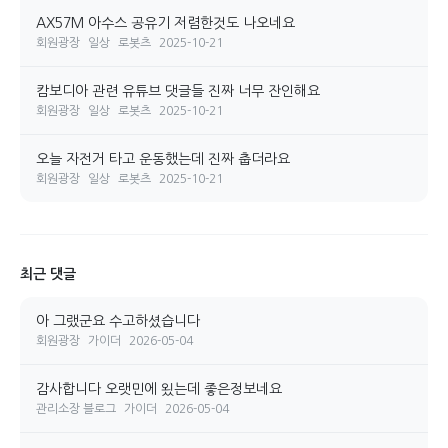
AX57M 아수스 공유기 저렴한것도 나오네요
회원광장
일상
로봇츠
2025-10-21
캄보디아 관련 유튜브 댓글들 진짜 너무 잔인해요
회원광장
일상
로봇츠
2025-10-21
오늘 자전거 타고 운동했는데 진짜 춥더라요
회원광장
일상
로봇츠
2025-10-21
최근 댓글
아 그랬군요 수고하셨습니다
회원광장
가이더
2026-05-04
감사합니다 오랫민에 욌는데 좋은정보네요
관리소장 블로그
가이더
2026-05-04