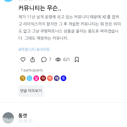
커뮤니티는 무슨..
제가 11년 넘게 운영해 오고 있는 커뮤니티 때문에 XE를 접하
고 라이믹스까지 왔지만 그 후 개설한 커뮤니티는 뭐 만든 의미
도 없고 그냥 쿠팡파트너스 상품글 올리는 용도로 써야겠습니
다. 그래도 애정하는 커뮤니티...
#커뮤니티
#사이트
7
621
7 participants
기
달
하
아
베
토
댓글 미리보기
톰캣
23.03.27