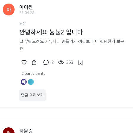
아이켄
아
23.04.28
일상
안녕하세요 늅늅2 입니다
잘 부탁드려요 커뮤니티 만들기가 생각보다 더 험난한가 보군
요
2
353
2 participants
베
댓글 미리보기
하울링