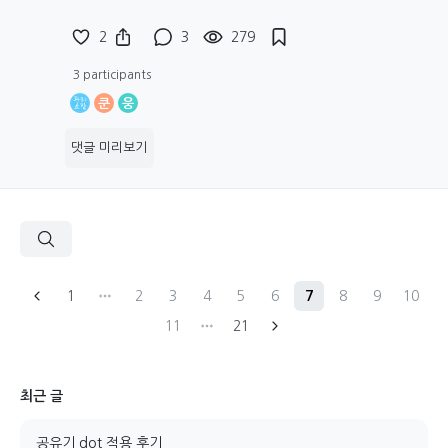
2
3
279
3 participants
쿤
웅
댓글 미리보기
1
2
3
4
5
6
7
8
9
10
11
21
최근 글
공유기 dot 적용 후기