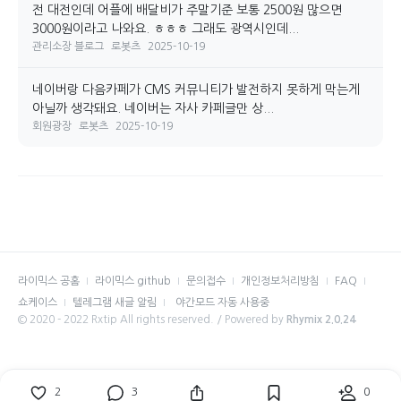
전 대전인데 어플에 배달비가 주말기준 보통 2500원 많으면
3000원이라고 나와요. ㅎㅎㅎ 그래도 광역시인데...
관리소장 블로그
로봇츠
2025-10-19
네이버랑 다음카페가 CMS 커뮤니티가 발전하지 못하게 막는게
아닐까 생각돼요. 네이버는 자사 카페글만 상...
회원광장
로봇츠
2025-10-19
라이믹스 공홈
라이믹스 github
문의접수
개인정보처리방침
FAQ
쇼케이스
텔레그램 새글 알림
야간모드 자동 사용중
© 2020 - 2022 Rxtip All rights reserved. / Powered by
Rhymix 2.0.24
2
3
0