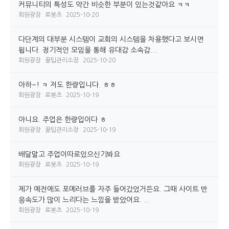
커뮤니티의 특성도 약간 비슷한 부분이 있는것같아요 ㅋㅋ
회원광장
로봇츠
2025-10-20
다단계의 대부분 시스템이 교회의 시스템을 차용했다고 보시면
됩니다. 정기적인 모임을 통해 유대감 소속감...
회원광장
꿀팁관리소장
2025-10-20
아하~! ㅋ 저도 한량입니다. ㅎㅎ
회원광장
로봇츠
2025-10-19
아니요. 주업은 한량입이다 ㅎ
회원광장
꿀팁관리소장
2025-10-19
배달말고 주업이따로있으신기봐요
회원광장
로봇츠
2025-10-19
제가 예전에도 포메러브를 자주 들어갔었거든요. 그때 사이트 반
응속도가 많이 느리다는 느낌을 받았어요. ...
회원광장
로봇츠
2025-10-19