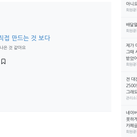
아니요
회원광
배달
회원광
직접 만드는 것 보다
제가 
 나은 것 같아요
그때 
받았어요
회원광
전 대
250
그래도
관리소
네이버
못하게
카페글만
회원광