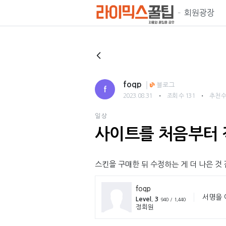
회원광장
foqp
블로그
f
・
・
2023.08.31
조회 수 131
추천 수
일상
사이트를 처음부터 
스킨을 구매한 뒤 수정하는 게 더 나은 것
foqp
서명을 
Level. 3
940 / 1,440
정회원