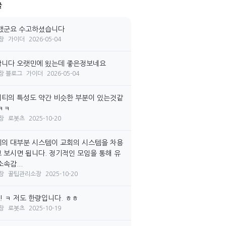
글
랬군요 수고하셨습니다
장
가이더
2026-05-04
니다 오랫민에 욌는데 좋은정보네요
장 블로그
가이더
2026-05-04
티의 특성도 약간 비슷한 부분이 있는것같
ㅋㅋ
장
로봇츠
2025-10-20
의 대부분 시스템이 교회의 시스템을 차용
 보시면 됩니다. 정기적인 모임을 통해 유
속감...
장
꿀팁관리소장
2025-10-20
! ㅋ 저도 한량입니다. ㅎㅎ
장
로봇츠
2025-10-19