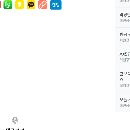
회원광
랜덤
직장인 
회원광
방금 
회원광
AX5
회원광
캄보디
요
회원광
오늘 
회원광