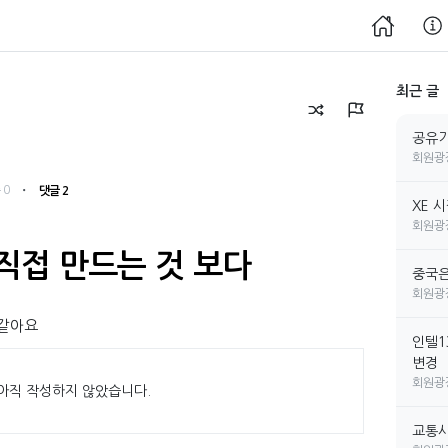
최근 글
공유기
회원광
・
 0
댓글 2
XE 
회원광
직접 만드는 것 보다
중국은
회원광
 같아요
인텔1
변경
회원광
아직 작성하지 않았습니다.
교통사