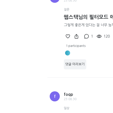
23.08.30
질문
웹스택님의 필터모드 애
그렇게 좋은게 있다는 걸 너무 늦게
1
120
1 participants
댓글 미리보기
foqp
f
23.08.30
일상