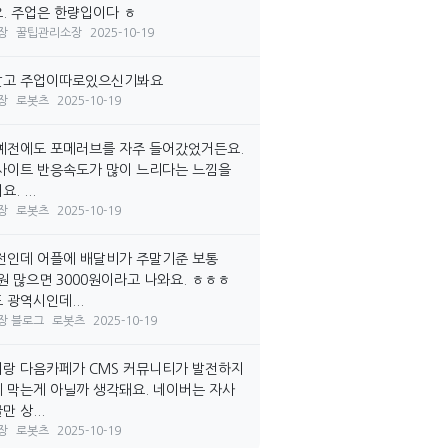
. 주업은 한량입이다 ㅎ
장
꿀팁관리소장
2025-10-19
말고 주업이따로있으신기봐요
장
로봇츠
2025-10-19
예전에도 포메러브를 자주 들어갔었거든요.
사이트 반응속도가 많이 느리다는 느낌을
. ...
장
로봇츠
2025-10-19
전인데 어플에 배달비가 주말기준 보통
0원 많으면 3000원이라고 나와요. ㅎㅎㅎ
 광역시인데...
장 블로그
로봇츠
2025-10-19
랑 다음카페가 CMS 커뮤니티가 발전하지
 막는게 아닐까 생각돼요. 네이버는 자사
 상...
장
로봇츠
2025-10-19