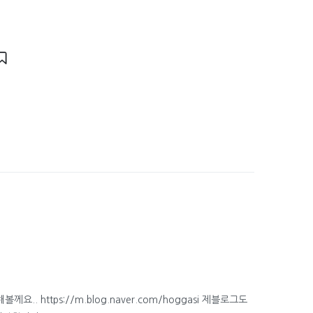
.. https://m.blog.naver.com/hoggasi 제블로그도