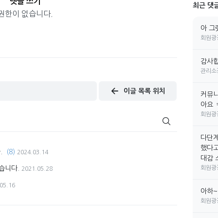
댓글 쓰기
최근 댓
권한이 없습니다.
아 그
회원광
감사합
관리소
이글 목록 위치
커뮤니
아요 
회원광
다단계
했다고
.
(8)
2024.03.14
대감 소
습니다.
회원광
2021.05.28
05.16
아하~
회원광