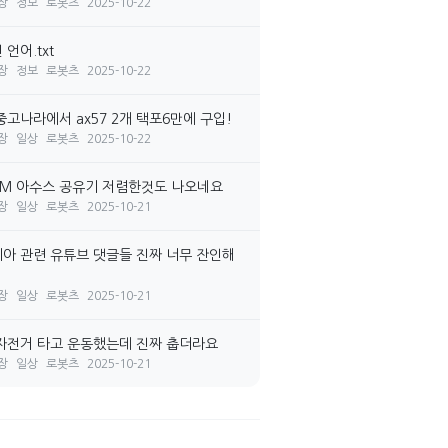
장
정보
로봇츠
2025-10-22
언어.txt
장
정보
로봇츠
2025-10-22
중고나라에서 ax57 2개 택포6만에 구입!
장
일상
로봇츠
2025-10-22
7M 아수스 공유기 저렴한것도 나오네요
장
일상
로봇츠
2025-10-21
아 관련 유튜브 댓글들 진짜 너무 잔인해
장
일상
로봇츠
2025-10-21
자전거 타고 운동했는데 진짜 춥더라요
장
일상
로봇츠
2025-10-21