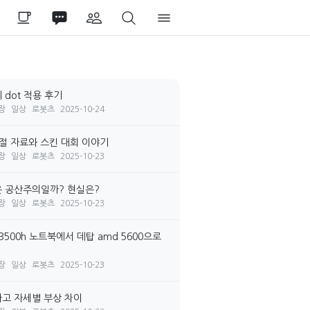
 dot 적용 후기
장
일상
로봇츠
2025-10-24
시절 자료와 스킨 대회 이야기
장
일상
로봇츠
2025-10-23
 공산주의일까? 현실은?
장
일상
로봇츠
2025-10-23
3500h 노트북에서 데탑 amd 5600으로
장
일상
로봇츠
2025-10-23
고 자세별 부상 차이