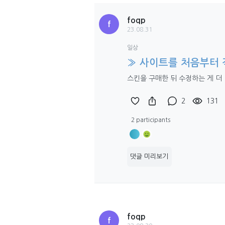
foqp
f
23.08.31
일상
» 사이트를 처음부터 
스킨을 구매한 뒤 수정하는 게 더
2
131
2 participants
댓글 미리보기
foqp
f