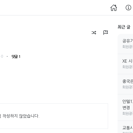
최근 글
공유기
회원광
・
 0
댓글 1
XE 
회원광
중국은
회원광
인텔1
변경
회원광
직 작성하지 않았습니다.
교통사