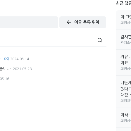
최근 댓
아 그
이글 목록 위치
회원광
감사합
관리소
커뮤니
.
(8)
2024.03.14
아요 
습니다.
회원광
2021.05.28
05.16
다단계
했다고
대감 소
회원광
아하~
회원광