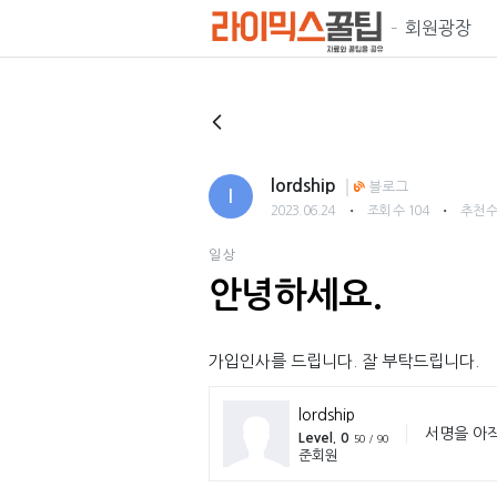
회원광장
lordship
블로그
l
・
・
2023.06.24
조회 수 104
추천 수
일상
안녕하세요.
가입인사를 드립니다. 잘 부탁드립니다.
lordship
서명을 아
Level. 0
50 / 90
준회원