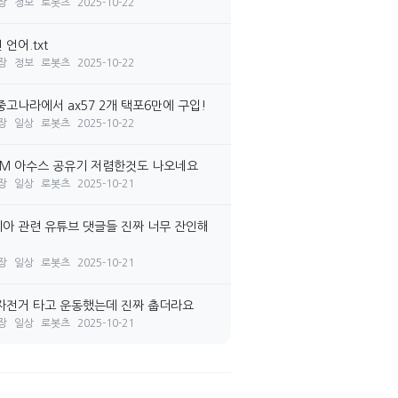
장
정보
로봇츠
2025-10-22
언어.txt
장
정보
로봇츠
2025-10-22
중고나라에서 ax57 2개 택포6만에 구입!
장
일상
로봇츠
2025-10-22
7M 아수스 공유기 저렴한것도 나오네요
장
일상
로봇츠
2025-10-21
아 관련 유튜브 댓글들 진짜 너무 잔인해
장
일상
로봇츠
2025-10-21
자전거 타고 운동했는데 진짜 춥더라요
장
일상
로봇츠
2025-10-21