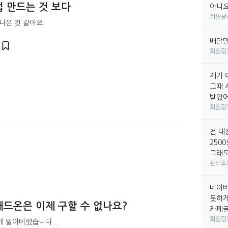
 만드는 것 보다
아니요
회원광
 나은 것 같아요
배달
회원광
제가 
그때 
받았어요
회원광
전 대
250
그래도
관리소
네이버
못하게
드온은 이제 구할 수 없나요?
카페글만
회원광
 알아버렸습니다....