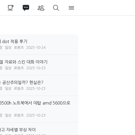
 dot 적용 후기
장
일상
로봇츠
2025-10-24
시절 자료와 스킨 대회 이야기
장
일상
로봇츠
2025-10-23
 공산주의일까? 현실은?
장
일상
로봇츠
2025-10-23
3500h 노트북에서 데탑 amd 5600으로
장
일상
로봇츠
2025-10-23
고 자세별 부상 차이