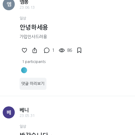
엠봉
엠
23.06.13
일상
안녕하세용
가입인사드려용
1
86
1 participants
댓글 미리보기
베니
베
23.05.31
일상