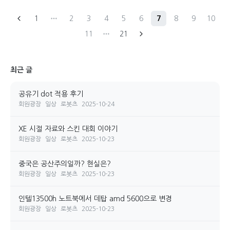
1
2
3
4
5
6
7
8
9
10
11
21
최근 글
공유기 dot 적용 후기
회원광장
일상
로봇츠
2025-10-24
XE 시절 자료와 스킨 대회 이야기
회원광장
일상
로봇츠
2025-10-23
중국은 공산주의일까? 현실은?
회원광장
일상
로봇츠
2025-10-23
인텔13500h 노트북에서 데탑 amd 5600으로 변경
회원광장
일상
로봇츠
2025-10-23