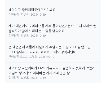
배달말고 주업이따로있으신기봐요
회원광장
로봇츠
2025-10-19
제가 예전에도 포메러브를 자주 들어갔었거든요. 그때 사이트 반
응속도가 많이 느리다는 느낌을 받았어요. ...
회원광장
로봇츠
2025-10-19
전 대전인데 어플에 배달비가 주말기준 보통 2500원 많으면
3000원이라고 나와요. ㅎㅎㅎ 그래도 광역시인데...
관리소장 블로그
로봇츠
2025-10-19
네이버랑 다음카페가 CMS 커뮤니티가 발전하지 못하게 막는게
아닐까 생각돼요. 네이버는 자사 카페글만 상...
회원광장
로봇츠
2025-10-19