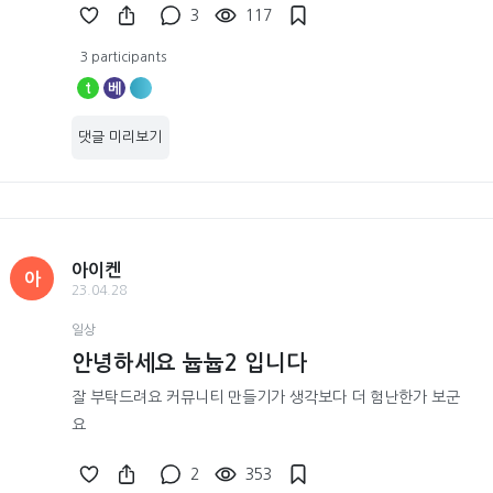
3
117
3 participants
t
베
댓글 미리보기
아이켄
아
23.04.28
일상
안녕하세요 늅늅2 입니다
잘 부탁드려요 커뮤니티 만들기가 생각보다 더 험난한가 보군
요
2
353