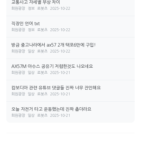
교통사고 자세별 부상 차이
회원광장
정보
로봇츠
2025-10-22
직장인 언어.txt
회원광장
정보
로봇츠
2025-10-22
방금 중고나라에서 ax57 2개 택포6만에 구입!
회원광장
일상
로봇츠
2025-10-22
AX57M 아수스 공유기 저렴한것도 나오네요
회원광장
일상
로봇츠
2025-10-21
캄보디아 관련 유튜브 댓글들 진짜 너무 잔인해요
회원광장
일상
로봇츠
2025-10-21
오늘 자전거 타고 운동했는데 진짜 춥더라요
회원광장
일상
로봇츠
2025-10-21