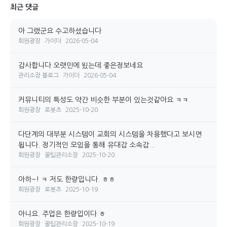
최근 댓글
아 그랬군요 수고하셨습니다
회원광장
가이더
2026-05-04
감사합니다 오랫민에 욌는데 좋은정보네요
관리소장 블로그
가이더
2026-05-04
커뮤니티의 특성도 약간 비슷한 부분이 있는것같아요 ㅋㅋ
회원광장
로봇츠
2025-10-20
다단계의 대부분 시스템이 교회의 시스템을 차용했다고 보시면
됩니다. 정기적인 모임을 통해 유대감 소속감...
회원광장
꿀팁관리소장
2025-10-20
아하~! ㅋ 저도 한량입니다. ㅎㅎ
회원광장
로봇츠
2025-10-19
아니요. 주업은 한량입이다 ㅎ
회원광장
꿀팁관리소장
2025-10-19