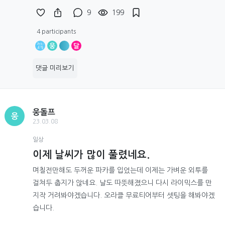
9
199
4 participants
웅
달
댓글 미리보기
웅돌프
웅
23.03.08
일상
이제 날씨가 많이 풀렸네요.
며칠전만해도 두꺼운 파카를 입었는데 이제는 가벼운 외투를
걸쳐두 춥지가 않네요. 날도 따뜻해졌으니 다시 라이믹스를 만
지작 거려봐야겠습니다. 오라클 무료티어부터 셋팅을 해봐야겠
습니다.