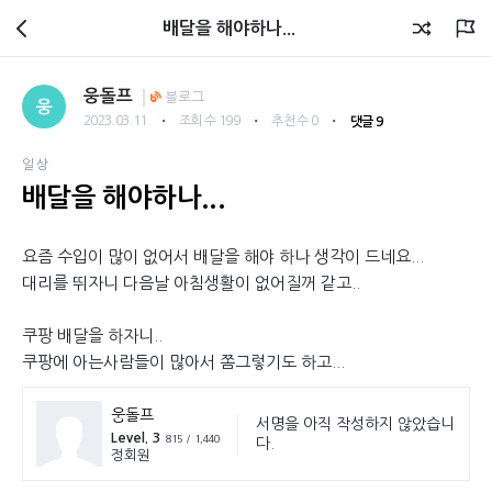
회원광장
배달을 해야하나...
웅돌프
블로그
웅
・
・
・
2023.03.11
조회 수 199
추천 수 0
댓글 9
일상
배달을 해야하나...
요즘 수입이 많이 없어서 배달을 해야 하나 생각이 드네요...
대리를 뛰자니 다음날 아침생활이 없어질꺼 같고..
쿠팡 배달을 하자니..
쿠팡에 아는사람들이 많아서 쫌그렇기도 하고...
웅돌프
서명을 아직 작성하지 않았습니
Level. 3
815 / 1,440
다.
정회원