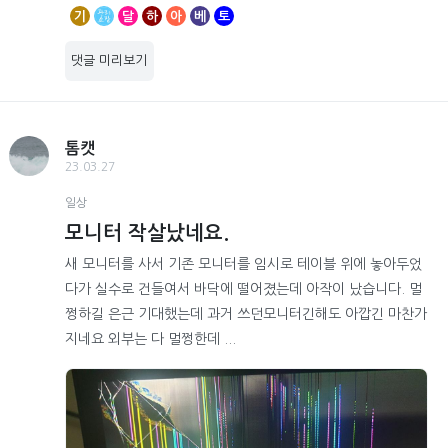
기
달
하
아
베
토
댓글 미리보기
톰캣
23.03.27
일상
모니터 작살났네요.
새 모니터를 사서 기존 모니터를 임시로 테이블 위에 놓아두었
다가 실수로 건들여서 바닥에 떨어졌는데 아작이 났습니다. 멀
쩡하길 은근 기대했는데 과거 쓰던모니터긴해도 아깝긴 마찬가
지네요 외부는 다 멀쩡한데 ...