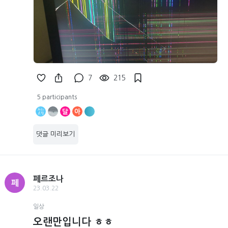
7
215
5 participants
달
아
댓글 미리보기
페르조나
페
23.03.22
일상
오랜만입니다 ㅎㅎ