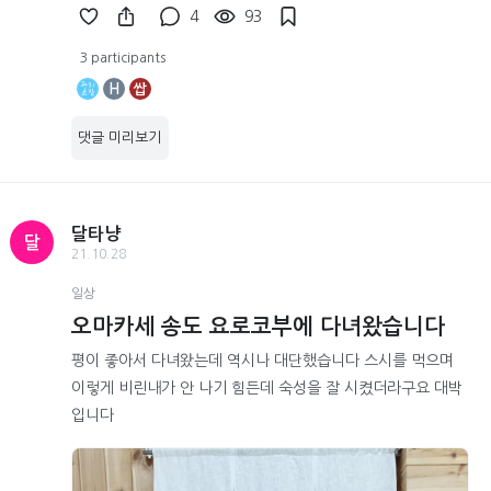
4
93
3 participants
H
쌉
댓글 미리보기
달타냥
달
21.10.28
일상
오마카세 송도 요로코부에 다녀왔습니다
평이 좋아서 다녀왔는데 역시나 대단했습니다 스시를 먹으며
이렇게 비린내가 안 나기 힘든데 숙성을 잘 시켰더라구요 대박
입니다