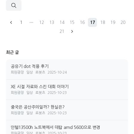
1
12
13
14
15
16
17
18
19
20
21
최근 글
공유기 dot 적용 후기
회원광장
일상
로봇츠
2025-10-24
XE 시절 자료와 스킨 대회 이야기
회원광장
일상
로봇츠
2025-10-23
중국은 공산주의일까? 현실은?
회원광장
일상
로봇츠
2025-10-23
인텔13500h 노트북에서 데탑 amd 5600으로 변경
회원광장
일상
로봇츠
2025-10-23