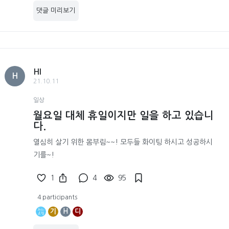
댓글 미리보기
HI
H
21.10.11
일상
월요일 대체 휴일이지만 일을 하고 있습니
다.
열심히 살기 위한 몸부림~~! 모두들 화이팅 하시고 성공하시
기를~!
1
4
95
4 participants
기
H
디