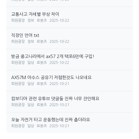
교통사고 자세별 부상 차이
회원광장
정보
로봇츠
2025-10-22
직장인 언어.txt
회원광장
정보
로봇츠
2025-10-22
방금 중고나라에서 ax57 2개 택포6만에 구입!
회원광장
일상
로봇츠
2025-10-22
AX57M 아수스 공유기 저렴한것도 나오네요
회원광장
일상
로봇츠
2025-10-21
캄보디아 관련 유튜브 댓글들 진짜 너무 잔인해요
회원광장
일상
로봇츠
2025-10-21
오늘 자전거 타고 운동했는데 진짜 춥더라요
회원광장
일상
로봇츠
2025-10-21