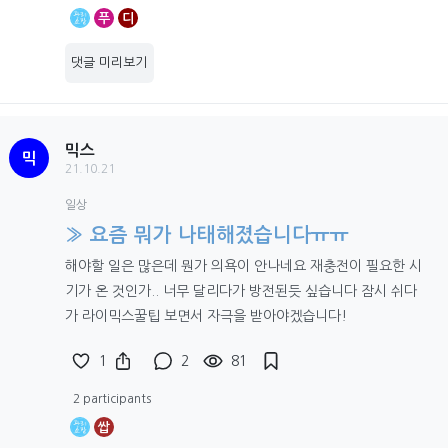
푸
디
댓글 미리보기
믹스
믹
21.10.21
일상
» 요즘 뭐가 나태해졌습니다ㅠㅠ
해야할 일은 많은데 뭔가 의욕이 안나네요 재충전이 필요한 시
기가 온 것인가.. 너무 달리다가 방전된듯 싶습니다 잠시 쉬다
가 라이믹스꿀팁 보면서 자극을 받아야겠습니다!
1
2
81
2 participants
쌉