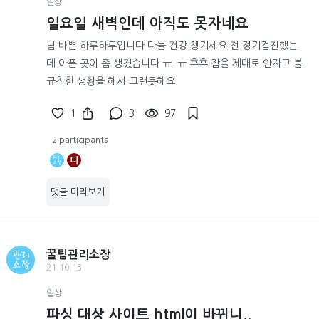
일상
일요일 새벽인데 아직도 못자네요
넘 바쁜 하루하루입니다 다들 건강 챙기세요 전 정기검진했는
데 아픈 곳이 좀 생겼습니다 ㅠ_ㅠ 흑흑 잠을 제대로 안자고 불
규칙한 생황을 해서 그런듯해요
1
3
97
2 participants
디
댓글 미리보기
꿀팁관리소장
21.10.13
일상
파싱 대상 사이트 html이 바뀌니..