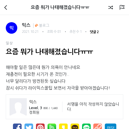
회원광장
요즘 뭐가 나태해졌습니다ㅠㅠ
믹스
블로그
믹
・
・
・
2021.10.21
조회 수 81
추천 수 1
댓글 2
일상
요즘 뭐가 나태해졌습니다ㅠㅠ
해야할 일은 많은데 뭔가 의욕이 안나네요
재충전이 필요한 시기가 온 것인가..
너무 달리다가 방전된듯 싶습니다
잠시 쉬다가 라이믹스꿀팁 보면서 자극을 받아야겠습니다!
믹스
서명을 아직 작성하지 않았습니
Level. 3
890 / 1,440
다.
정회원
랜덤