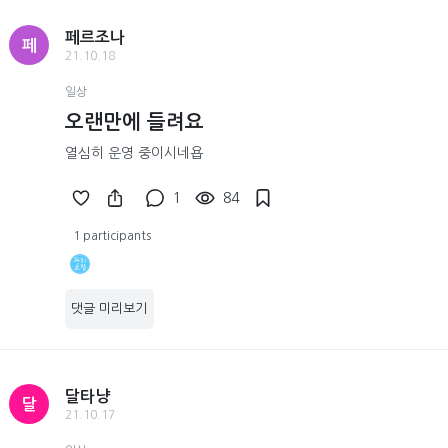
페르조나
페
21.10.18
일상
오랜만에 들려요
열심히 운영 중이시네욥
1
84
1 participants
댓글 미리보기
달타냥
달
21.10.17