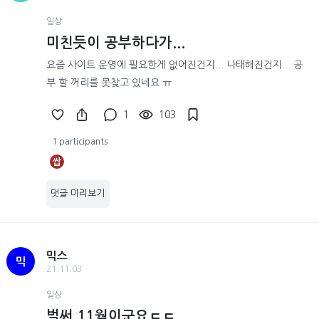
일상
미친듯이 공부하다가...
요즘 사이트 운영에 필요한게 없어진건지... 나태해진건지... 공
부 할 꺼리를 못찾고 있네요 ㅠ
1
103
1 participants
쌉
댓글 미리보기
믹스
믹
21.11.03
일상
벌써 11월이군요ㄷㄷ