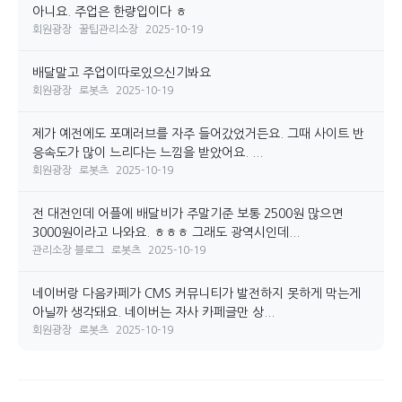
아니요. 주업은 한량입이다 ㅎ
회원광장
꿀팁관리소장
2025-10-19
배달말고 주업이따로있으신기봐요
회원광장
로봇츠
2025-10-19
제가 예전에도 포메러브를 자주 들어갔었거든요. 그때 사이트 반
응속도가 많이 느리다는 느낌을 받았어요. ...
회원광장
로봇츠
2025-10-19
전 대전인데 어플에 배달비가 주말기준 보통 2500원 많으면
3000원이라고 나와요. ㅎㅎㅎ 그래도 광역시인데...
관리소장 블로그
로봇츠
2025-10-19
네이버랑 다음카페가 CMS 커뮤니티가 발전하지 못하게 막는게
아닐까 생각돼요. 네이버는 자사 카페글만 상...
회원광장
로봇츠
2025-10-19