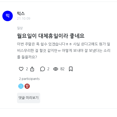
믹스
믹
21.10.09
일상
월요일이 대체휴일이라 좋네요
이번 주말은 푹 쉴수 있겠습니다ㅎㅎ 사실 쉰다고해도 뭔가 일
비스무리한 걸 할것 같지만ㅠ 어떻게 보내야 잘 보냈다는 소리
를 들을까요?
2
2
82
2 participants
쌉
댓글 미리보기