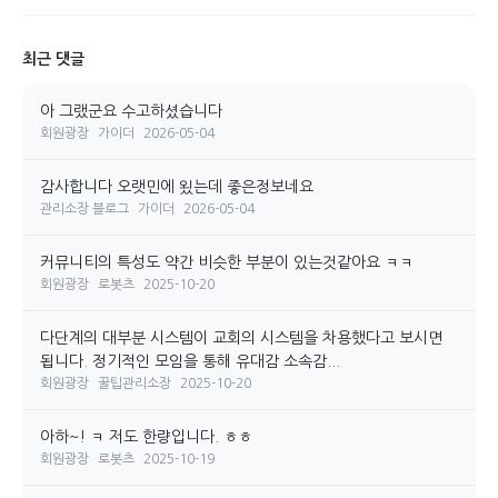
최근 댓글
아 그랬군요 수고하셨습니다
회원광장
가이더
2026-05-04
감사합니다 오랫민에 욌는데 좋은정보네요
관리소장 블로그
가이더
2026-05-04
커뮤니티의 특성도 약간 비슷한 부분이 있는것같아요 ㅋㅋ
회원광장
로봇츠
2025-10-20
다단계의 대부분 시스템이 교회의 시스템을 차용했다고 보시면
됩니다. 정기적인 모임을 통해 유대감 소속감...
회원광장
꿀팁관리소장
2025-10-20
아하~! ㅋ 저도 한량입니다. ㅎㅎ
회원광장
로봇츠
2025-10-19