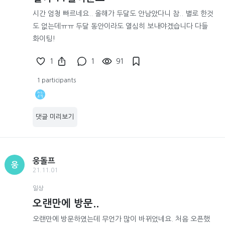
시간 엄청 빠르네요.. 올해가 두달도 안남았다니 참.. 별로 한것
도 없는데ㅠㅠ 두달 동안이라도 열심히 보내야겠습니다 다들
화이팅!
1
1
91
1 participants
댓글 미리보기
웅돌프
웅
21.11.01
일상
오랜만에 방문..
오랜만에 방문하였는데 무언가 많이 바뀌었네요. 처음 오픈했