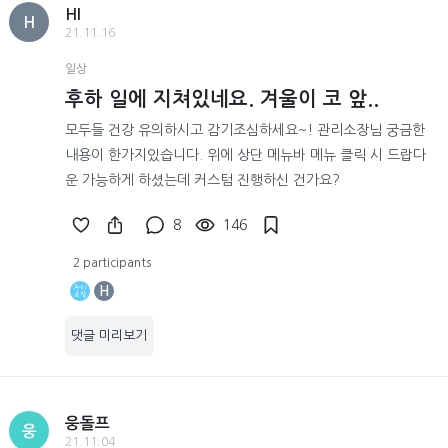
HI
H
21.11.16
일상
후하 일에 지쳐있네요. 겨울이 코 앞..
모두들 건강 유의하시고 감기조심하세요~! 관리소장님 궁금한
내용이 한가지있습니다. 위에 상단 메뉴바 메뉴 클릭 시 드랍다
운 가능하게 하셨는데 커스텀 진행하신 건가요?
8
146
2 participants
H
댓글 미리보기
웅돌프
웅
21.11.04