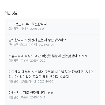
최근 댓글
아 그랬군요 수고하셨습니다
회원광장
가이더
2026-05-04
감사합니다 오랫민에 욌는데 좋은정보네요
관리소장 블로그
가이더
2026-05-04
커뮤니티의 특성도 약간 비슷한 부분이 있는것같아요 ㅋㅋ
회원광장
로봇츠
2025-10-20
다단계의 대부분 시스템이 교회의 시스템을 차용했다고 보시면
됩니다. 정기적인 모임을 통해 유대감 소속감...
회원광장
꿀팁관리소장
2025-10-20
아하~! ㅋ 저도 한량입니다. ㅎㅎ
회원광장
로봇츠
2025-10-19