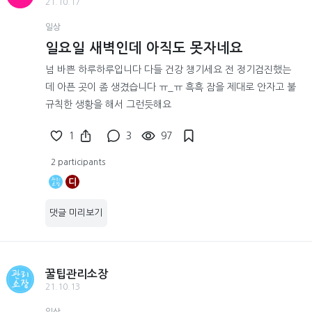
21.10.17
일상
일요일 새벽인데 아직도 못자네요
넘 바쁜 하루하루입니다 다들 건강 챙기세요 전 정기검진했는
데 아픈 곳이 좀 생겼습니다 ㅠ_ㅠ 흑흑 잠을 제대로 안자고 불
규칙한 생황을 해서 그런듯해요
1
3
97
2 participants
디
댓글 미리보기
꿀팁관리소장
21.10.13