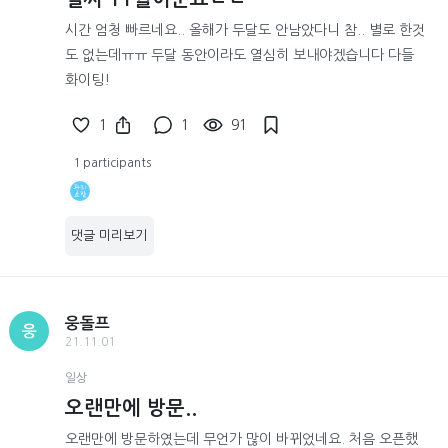
시간 엄청 빠르네요.. 올해가 두달도 안남았다니 참.. 별로 한것
도 없는데ㅠㅠ 두달 동안이라도 열심히 보내야겠습니다 다들
화이팅!
1
1
91
1 participants
댓글 미리보기
웅돌프
웅
21.11.01
일상
오랜만에 방문..
오랜만에 방문하였는데 무언가 많이 바뀌었네요. 처음 오픈했