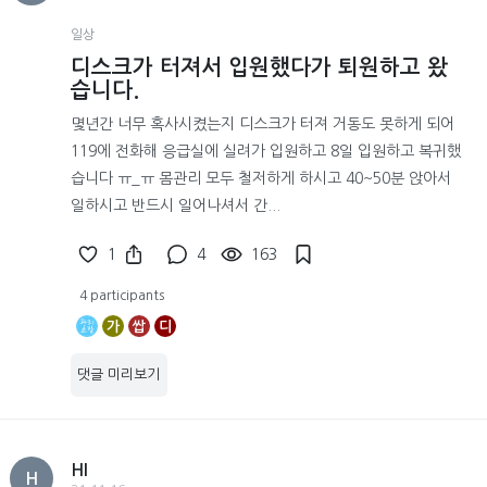
일상
디스크가 터져서 입원했다가 퇴원하고 왔
습니다.
몇년간 너무 혹사시켰는지 디스크가 터져 거동도 못하게 되어
119에 전화해 응급실에 실려가 입원하고 8일 입원하고 복귀했
습니다 ㅠ_ㅠ 몸관리 모두 철저하게 하시고 40~50분 앉아서
일하시고 반드시 일어나셔서 간...
1
4
163
4 participants
가
쌉
디
댓글 미리보기
HI
H