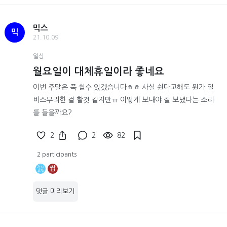
믹스
믹
21.10.09
일상
월요일이 대체휴일이라 좋네요
이번 주말은 푹 쉴수 있겠습니다ㅎㅎ 사실 쉰다고해도 뭔가 일
비스무리한 걸 할것 같지만ㅠ 어떻게 보내야 잘 보냈다는 소리
를 들을까요?
2
2
82
2 participants
쌉
댓글 미리보기