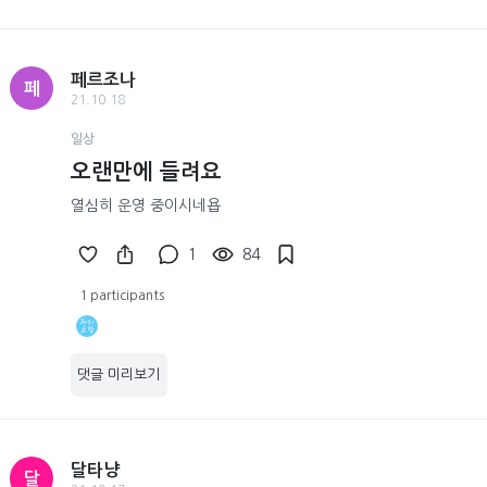
페르조나
페
21.10.18
일상
오랜만에 들려요
열심히 운영 중이시네욥
1
84
1 participants
댓글 미리보기
달타냥
달