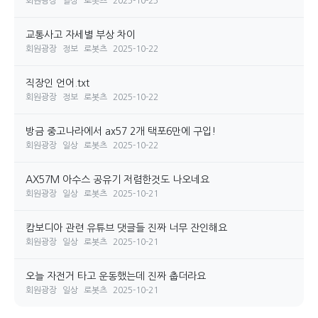
회원광장
일상
로봇츠
2025-10-23
교통사고 자세별 부상 차이
회원광장
정보
로봇츠
2025-10-22
직장인 언어.txt
회원광장
정보
로봇츠
2025-10-22
방금 중고나라에서 ax57 2개 택포6만에 구입!
회원광장
일상
로봇츠
2025-10-22
AX57M 아수스 공유기 저렴한것도 나오네요
회원광장
일상
로봇츠
2025-10-21
캄보디아 관련 유튜브 댓글들 진짜 너무 잔인해요
회원광장
일상
로봇츠
2025-10-21
오늘 자전거 타고 운동했는데 진짜 춥더라요
회원광장
일상
로봇츠
2025-10-21