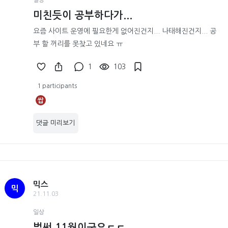
일상
미친듯이 공부하다가...
요즘 사이트 운영에 필요한게 없어진건지... 나태해진건지... 공
부 할 꺼리를 못찾고 있네요 ㅠ
1
103
1 participants
쌉
댓글 미리보기
믹스
믹
21.11.03
일상
벌써 11월이군요ㄷㄷ