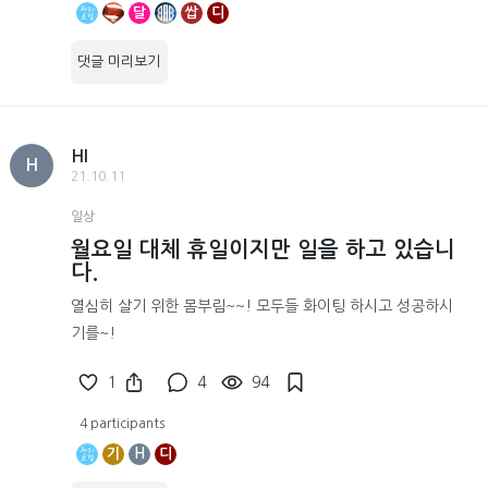
달
쌉
디
댓글 미리보기
HI
H
21.10.11
일상
월요일 대체 휴일이지만 일을 하고 있습니
다.
열심히 살기 위한 몸부림~~! 모두들 화이팅 하시고 성공하시
기를~!
1
4
94
4 participants
기
H
디