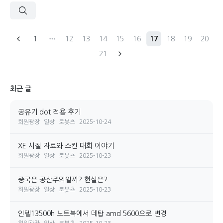
1
12
13
14
15
16
17
18
19
20
21
최근 글
공유기 dot 적용 후기
회원광장
일상
로봇츠
2025-10-24
XE 시절 자료와 스킨 대회 이야기
회원광장
일상
로봇츠
2025-10-23
중국은 공산주의일까? 현실은?
회원광장
일상
로봇츠
2025-10-23
인텔13500h 노트북에서 데탑 amd 5600으로 변경