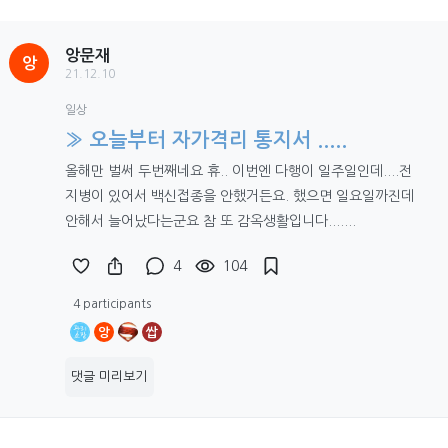
앙문재
앙
21.12.10
일상
» 오늘부터 자가격리 통지서 .....
올해만 벌써 두번째네요 휴.. 이번엔 다행이 일주일인데....전
지병이 있어서 백신접종을 안했거든요. 했으면 일요일까진데
안해서 늘어났다는군요 참 또 감옥생활입니다.......
4
104
4 participants
앙
쌉
댓글 미리보기