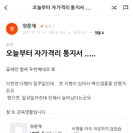
회원광장
오늘부터 자가격리 통지서 .....
앙문재
블로그
앙
・
・
・
2021.12.10
조회 수 104
추천 수 0
댓글 4
일상
오늘부터 자가격리 통지서 .....
올해만 벌써 두번째네요 휴..
이번엔 다행이 일주일인데....전 지병이 있어서 백신접종을 안했거
든요.
했으면 일요일까진데 안해서 늘어났다는군요
참 또 감옥생활입니다.......
앙문재
서명을 아직 작성하지 않았습
Level. 4
1,615 / 2,250