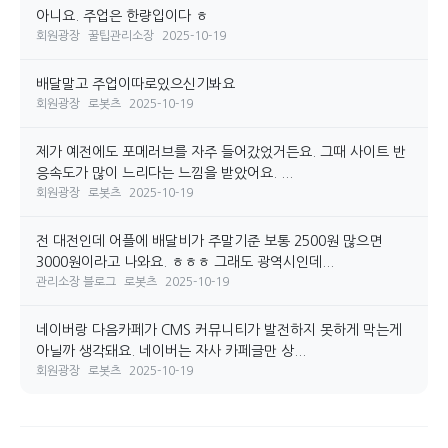
아니요. 주업은 한량입이다 ㅎ
회원광장
꿀팁관리소장
2025-10-19
배달말고 주업이따로있으신기봐요
회원광장
로봇츠
2025-10-19
제가 예전에도 포메러브를 자주 들어갔었거든요. 그때 사이트 반
응속도가 많이 느리다는 느낌을 받았어요. ...
회원광장
로봇츠
2025-10-19
전 대전인데 어플에 배달비가 주말기준 보통 2500원 많으면
3000원이라고 나와요. ㅎㅎㅎ 그래도 광역시인데...
관리소장 블로그
로봇츠
2025-10-19
네이버랑 다음카페가 CMS 커뮤니티가 발전하지 못하게 막는게
아닐까 생각돼요. 네이버는 자사 카페글만 상...
회원광장
로봇츠
2025-10-19