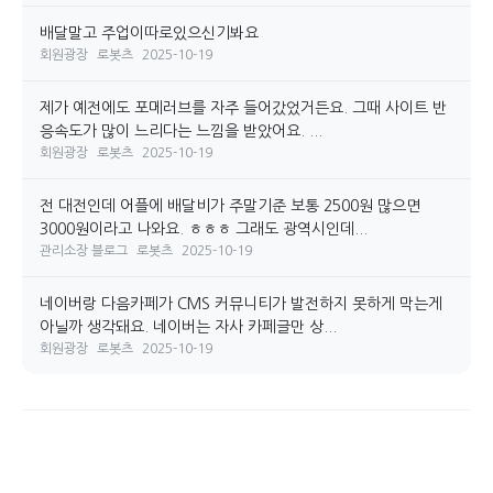
배달말고 주업이따로있으신기봐요
회원광장
로봇츠
2025-10-19
제가 예전에도 포메러브를 자주 들어갔었거든요. 그때 사이트 반
응속도가 많이 느리다는 느낌을 받았어요. ...
회원광장
로봇츠
2025-10-19
전 대전인데 어플에 배달비가 주말기준 보통 2500원 많으면
3000원이라고 나와요. ㅎㅎㅎ 그래도 광역시인데...
관리소장 블로그
로봇츠
2025-10-19
네이버랑 다음카페가 CMS 커뮤니티가 발전하지 못하게 막는게
아닐까 생각돼요. 네이버는 자사 카페글만 상...
회원광장
로봇츠
2025-10-19