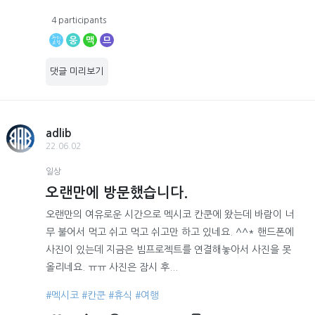
4 participants
웅
맥
므
댓글 미리보기
adlib
22.06.02
일상
오랜만에 방문했습니다.
오랜만의 여유로운 시간으로 멕시코 칸쿤에 왔는데 바람이 너
무 불어서 먹고 쉬고 먹고 쉬고만 하고 있네요. ^^* 핸드폰에
사진이 있는데 지금은 빔프로젝트를 연결해놓아서 사진을 못
올리네요. ㅠㅠ 사진은 잠시 후...
#멕시코
#칸쿤
#휴식
#여행