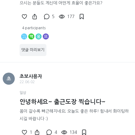
으시는 분들도 계신데 어떤게 효율이 좋은가요?
5
177
4 participants
맥
웅
므
댓글 미리보기
초보사용자
초
22.06.02
일상
안녕하세요~ 출근도장 찍습니다~
몸이 갈수록 뻐근해지네요; 오늘도 좋은 하루! 힘내서 화이팅하
시길 바랍니다 :)
1
4
134