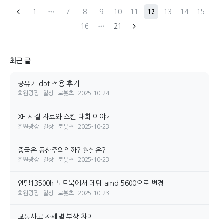
1
7
8
9
10
11
12
13
14
15
16
21
최근 글
공유기 dot 적용 후기
회원광장
일상
로봇츠
2025-10-24
XE 시절 자료와 스킨 대회 이야기
회원광장
일상
로봇츠
2025-10-23
중국은 공산주의일까? 현실은?
회원광장
일상
로봇츠
2025-10-23
인텔13500h 노트북에서 데탑 amd 5600으로 변경
회원광장
일상
로봇츠
2025-10-23
교통사고 자세별 부상 차이