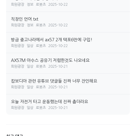
회원광장
정보
로봇츠
2025-10-22
직장인 언어.txt
회원광장
정보
로봇츠
2025-10-22
방금 중고나라에서 ax57 2개 택포6만에 구입!
회원광장
일상
로봇츠
2025-10-22
AX57M 아수스 공유기 저렴한것도 나오네요
회원광장
일상
로봇츠
2025-10-21
캄보디아 관련 유튜브 댓글들 진짜 너무 잔인해요
회원광장
일상
로봇츠
2025-10-21
오늘 자전거 타고 운동했는데 진짜 춥더라요
회원광장
일상
로봇츠
2025-10-21