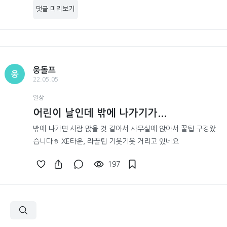
댓글 미리보기
웅돌프
웅
22.05.05
일상
어린이 날인데 밖에 나가기가...
밖에 나가면 사람 많을 것 같아서 사무실에 앉아서 꿀팁 구경왔
습니다ㅎ XE타운, 라꿀팁 기웃기웃 거리고 있네요
197