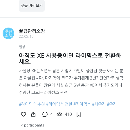
댓글 미리보기
꿀팁관리소장
22.05.10
일상
아직도 XE 사용중이면 라이믹스로 전환하
세요.
사실상 XE는 5년도 넘은 시점에 개발이 중단된 것을 아시는 분
은 아실겁니다. 마지막에 코드가 추가된게 2년? 전인가로 생각
하시는 분들이 많은데 사실 최근 5년 동안 XE에서 추가되거나
수정된 코드는 라이센스 관련...
#라이믹스 추천
#라이믹스 전환
#라이믹스
#새쪽지
#쪽지
4
410
4 participants