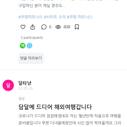
구입하신 분이 계실 경우도...
#쿠팡파트너스
#사이트 수익
#쿠팡 파트너스
6
408
2 participants
맥
댓글 미리보기
달타냥
달
22.05.26
일상
담달에 드디어 해외여행갑니다
코로나가 드디어 잠잠해졌네요 저는 몇년만에 처음으로 여행을
준비중입니다 푸켓 다녀올예정인데 사진 많이 찍어올게요 그리