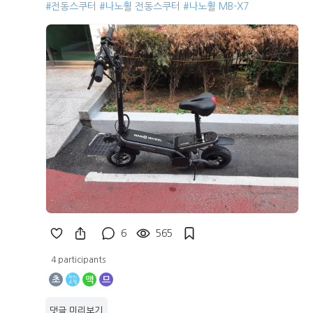
#전동스쿠터
#나노휠 전동스쿠터
#나노휠 MB-X7
6
565
4 participants
초
맥
므
댓글 미리보기