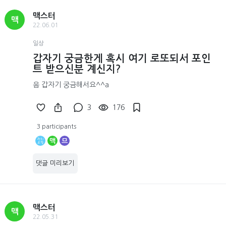
맥스터
맥
22.06.01
일상
갑자기 궁금한게 혹시 여기 로또되서 포인
트 받으신분 계신지?
음 갑자기 궁금해서요^^a
3
176
3 participants
맥
므
댓글 미리보기
맥스터
맥
22.05.31