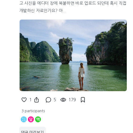
고 사진을 에디터 창에 복붙하면 바로 업로드 되던데 혹시 직접
개발하신 자료인가요? 아...
1
5
179
3 participants
달
맥
댓글 미리보기