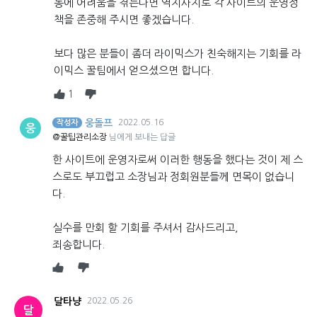
동에 어려움을 겪는다면 역지사지로 각 사이트의 운영정
책을 존중해 주시면 좋겠습니다.
보다 많은 분들이 좀더 라이믹스가 친숙해지는 기회를 라
이믹스 꿀팀에서 얻으셨으면 합니다.
1
웅돌프
2022.05.16
작성자
웅
@꿀팁관리소장
님에게 보내는 답글
한 사이트에 운영자로써 이러한 행동을 했다는 것이 제 스
스로도 부끄럽고 소장님과 정회원분들께 면목이 없습니
다.
실수를 만회 할 기회를 주셔서 감사드리고,
죄송합니다.
달타냥
2022.05.26
달