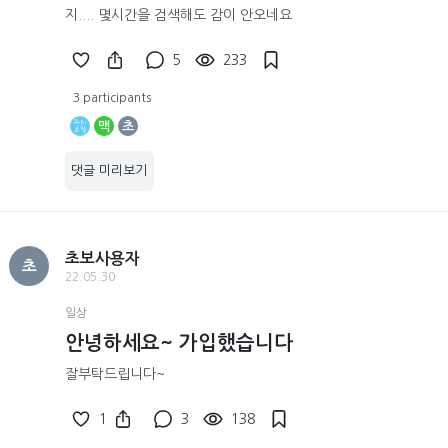
지.... 몇시간을 검색해도 감이 안오네요
5
233
3 participants
맥
초
댓글 미리보기
초보사용자
초
22.05.30
일상
안녕하세요~ 가입했습니다
잘부탁드립니다~
1
3
138