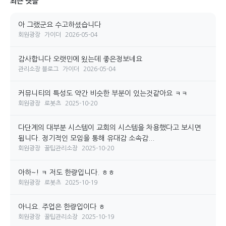
최근 댓글
아 그랬군요 수고하셨습니다
회원광장
가이더
2026-05-04
감사합니다 오랫민에 욌는데 좋은정보네요
관리소장 블로그
가이더
2026-05-04
커뮤니티의 특성도 약간 비슷한 부분이 있는것같아요 ㅋㅋ
회원광장
로봇츠
2025-10-20
다단계의 대부분 시스템이 교회의 시스템을 차용했다고 보시면
됩니다. 정기적인 모임을 통해 유대감 소속감...
회원광장
꿀팁관리소장
2025-10-20
아하~! ㅋ 저도 한량입니다. ㅎㅎ
회원광장
로봇츠
2025-10-19
아니요. 주업은 한량입이다 ㅎ
회원광장
꿀팁관리소장
2025-10-19