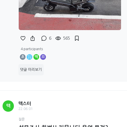
6
565
4 participants
초
맥
므
댓글 미리보기
맥스터
맥
22.06.01
질문