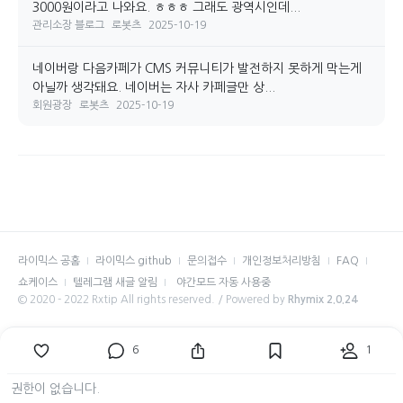
3000원이라고 나와요. ㅎㅎㅎ 그래도 광역시인데...
관리소장 블로그
로봇츠
2025-10-19
네이버랑 다음카페가 CMS 커뮤니티가 발전하지 못하게 막는게
아닐까 생각돼요. 네이버는 자사 카페글만 상...
회원광장
로봇츠
2025-10-19
라이믹스 공홈
라이믹스 github
문의접수
개인정보처리방침
FAQ
쇼케이스
텔레그램 새글 알림
야간모드 자동 사용중
© 2020 - 2022 Rxtip All rights reserved. / Powered by
Rhymix 2.0.24
6
1
권한이 없습니다.