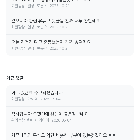
회원광장
일상
로봇츠
2025-10-21
캄보디아 관련 유튜브 댓글들 진짜 너무 잔인해요
회원광장
일상
로봇츠
2025-10-21
오늘 자전거 타고 운동했는데 진짜 춥더라요
회원광장
일상
로봇츠
2025-10-21
최근 댓글
아 그랬군요 수고하셨습니다
회원광장
가이더
2026-05-04
감사합니다 오랫민에 욌는데 좋은정보네요
관리소장 블로그
가이더
2026-05-04
커뮤니티의 특성도 약간 비슷한 부분이 있는것같아요 ㅋㅋ