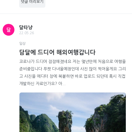
댓글 미리보기
달타냥
달
22.05.26
일상
담달에 드디어 해외여행갑니다
코로나가 드디어 잠잠해졌네요 저는 몇년만에 처음으로 여행을
준비중입니다 푸켓 다녀올예정인데 사진 많이 찍어올게요 그리
고 사진을 에디터 창에 복붙하면 바로 업로드 되던데 혹시 직접
개발하신 자료인가요? 아...