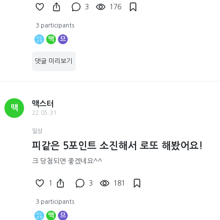
3
176
3 participants
맥
므
댓글 미리보기
맥스터
맥
22.05.31
일상
피같은 5포인트 소진해서 로또 해봤어요!
크 당첨되면 좋겠네요^^
1
3
181
3 participants
맥
므