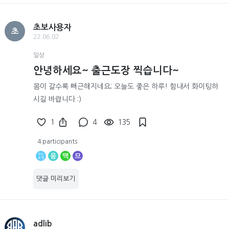
초보사용자
초
22.06.02
일상
안녕하세요~ 출근도장 찍습니다~
몸이 갈수록 뻐근해지네요; 오늘도 좋은 하루! 힘내서 화이팅하
시길 바랍니다 :)
1
4
135
4 participants
웅
맥
므
댓글 미리보기
adlib