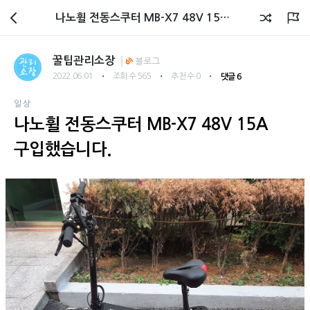
회원광장
나노휠 전동스쿠터 MB-X7 48V 15A 구입했습니다.
꿀팁관리소장
블로그
・
・
・
2022.06.01
조회 수 565
추천 수 0
댓글 6
일상
나노휠 전동스쿠터 MB-X7 48V 15A
구입했습니다.