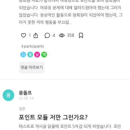
정회원 자료가 탐이나서 어뷰징으로 포인트를 모아 정회원이
되었습니다. 어뷰징 문제에 대해 알려드렸어야 했는데 그러지
않았습니다. 정상적인 활동으로 정회원이 되었어야 했는데, 그
러지 못한 저의 행동을 부끄럽...
1
4
358
4 participants
웅
달
맥
댓글 미리보기
웅돌프
웅
22.05.14
질문
포인트 모듈 저만 그런가요?
테스트로 게시글 읽을때 포인트 5차감 되게 하였습니다. 포인