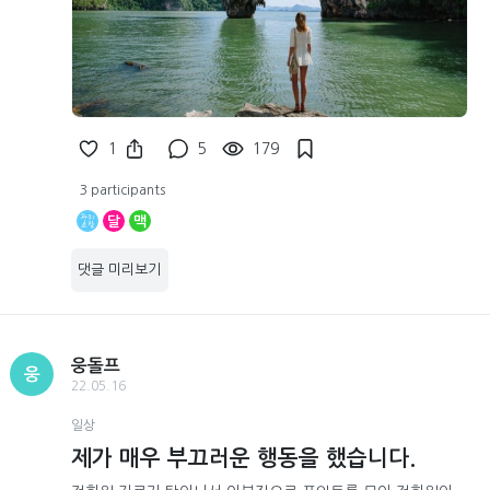
1
5
179
3 participants
달
맥
댓글 미리보기
웅돌프
웅
22.05.16
일상
제가 매우 부끄러운 행동을 했습니다.