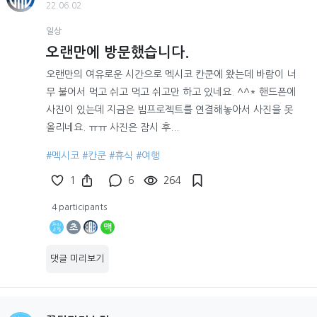
22.06.02
일상
오랜만에 방문했습니다.
오랜만의 여유로운 시간으로 멕시코 칸쿤에 왔는데 바람이 너
무 불어서 먹고 쉬고 먹고 쉬고만 하고 있네요. ^^* 핸드폰에
사진이 있는데 지금은 빔프로젝트를 연결해놓아서 사진을 못
올리네요. ㅠㅠ 사진은 잠시 후...
#멕시코
#칸쿤
#휴식
#여행
1
6
264
4 participants
초
맥
댓글 미리보기