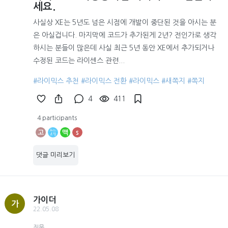
세요.
사실상 XE는 5년도 넘은 시점에 개발이 중단된 것을 아시는 분
은 아실겁니다. 마지막에 코드가 추가된게 2년? 전인가로 생각
하시는 분들이 많은데 사실 최근 5년 동안 XE에서 추가되거나
수정된 코드는 라이센스 관련...
#라이믹스 추천
#라이믹스 전환
#라이믹스
#새쪽지
#쪽지
4
411
4 participants
고
맥
s
댓글 미리보기
가이더
가
22.05.08
질문