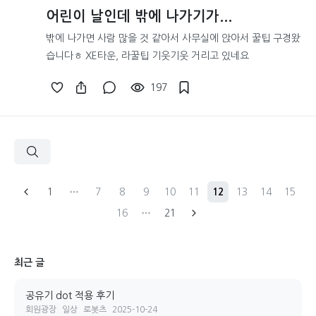
어린이 날인데 밖에 나가기가...
밖에 나가면 사람 많을 것 같아서 사무실에 앉아서 꿀팁 구경왔
습니다ㅎ XE타운, 라꿀팁 기웃기웃 거리고 있네요
197
1
7
8
9
10
11
12
13
14
15
16
21
최근 글
공유기 dot 적용 후기
회원광장
일상
로봇츠
2025-10-24