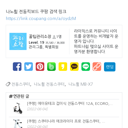
나노휠 전동킥보드 쿠팡 검색 링크
https://link.coupang.com/a/oydzM
라이믹스로 커뮤니티 사이
트를 운영하는 비개발자 운
꿀팁관리소장
1명
영자 입니다.
Level. 19
35,540 / 36,000
파트너쉽 맺으실 사이트 운
관리그룹, 특별회원
영자분 환영합니다.
랜덤
,
,
전동스쿠터
나노휠 전동스쿠터
나노휠 MB-X7
연관된 글
[쿠팡] 에이유테크 접이식 전동스쿠터 12A, ECORO,...
[2022-06-04]
[쿠팡] 스쿠터나라 에코라이더 프로 전동스쿠터, ...
[2022-06-04]