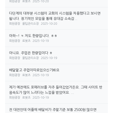
회원광장
로봇츠
2025-10-20
다단계의 대부분 시스템이 교회의 시스템을 차용했다고 보시면
됩니다. 정기적인 모임을 통해 유대감 소속감...
회원광장
꿀팁관리소장
2025-10-20
아하~! ㅋ 저도 한량입니다. ㅎㅎ
회원광장
로봇츠
2025-10-19
아니요. 주업은 한량입이다 ㅎ
회원광장
꿀팁관리소장
2025-10-19
배달말고 주업이따로있으신기봐요
회원광장
로봇츠
2025-10-19
제가 예전에도 포메러브를 자주 들어갔었거든요. 그때 사이트 반
응속도가 많이 느리다는 느낌을 받았어요. ...
회원광장
로봇츠
2025-10-19
전 대전인데 어플에 배달비가 주말기준 보통 2500원 많으면