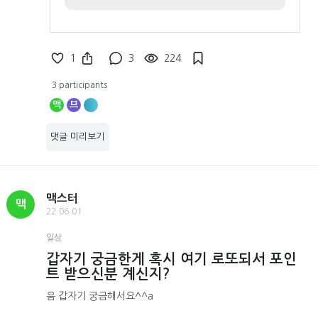
1
3
224
3 participants
맥
므
댓글 미리보기
맥스터
맥
22.06.01
일상
갑자기 궁금한게 혹시 여기 로또되서 포인
트 받으신분 계신지?
음 갑자기 궁금해서요^^a