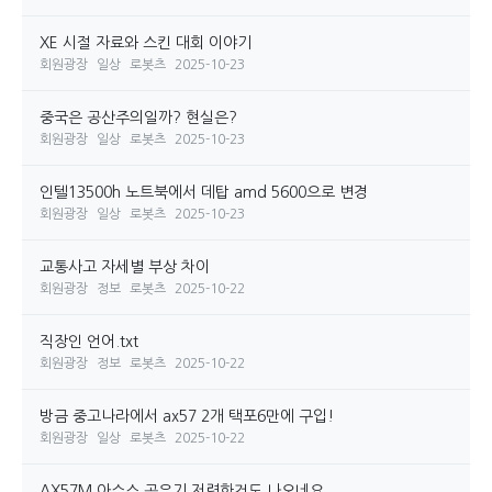
XE 시절 자료와 스킨 대회 이야기
회원광장
일상
로봇츠
2025-10-23
중국은 공산주의일까? 현실은?
회원광장
일상
로봇츠
2025-10-23
인텔13500h 노트북에서 데탑 amd 5600으로 변경
회원광장
일상
로봇츠
2025-10-23
교통사고 자세별 부상 차이
회원광장
정보
로봇츠
2025-10-22
직장인 언어.txt
회원광장
정보
로봇츠
2025-10-22
방금 중고나라에서 ax57 2개 택포6만에 구입!
회원광장
일상
로봇츠
2025-10-22
AX57M 아수스 공유기 저렴한것도 나오네요