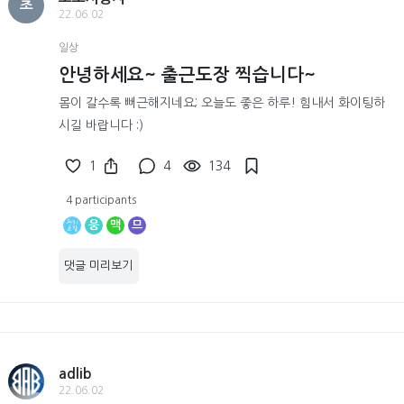
초
22.06.02
일상
안녕하세요~ 출근도장 찍습니다~
몸이 갈수록 뻐근해지네요; 오늘도 좋은 하루! 힘내서 화이팅하
시길 바랍니다 :)
1
4
134
4 participants
웅
맥
므
댓글 미리보기
adlib
22.06.02