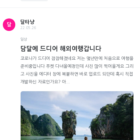
달타냥
달
22.05.26
일상
담달에 드디어 해외여행갑니다
코로나가 드디어 잠잠해졌네요 저는 몇년만에 처음으로 여행을
준비중입니다 푸켓 다녀올예정인데 사진 많이 찍어올게요 그리
고 사진을 에디터 창에 복붙하면 바로 업로드 되던데 혹시 직접
개발하신 자료인가요? 아...