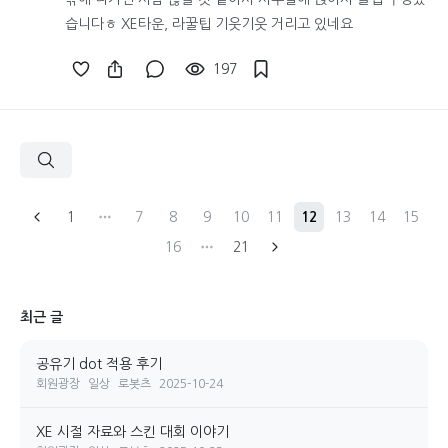
습니다ㅎ XE타운, 라꿀팁 기웃기웃 거리고 있네요
197
1
7
8
9
10
11
12
13
14
15
16
21
최근 글
공유기 dot 적용 후기
회원광장
일상
로봇츠
2025-10-24
XE 시절 자료와 스킨 대회 이야기