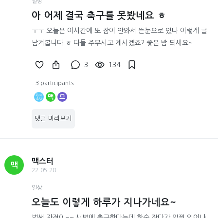
일상
아 어제 결국 축구를 못봤네요 ㅎ
ㅜㅜ 오늘은 이시간에 또 잠이 안와서 뜬눈으로 있다 이렇게 글
남겨봅니다 ㅎ 다들 주무시고 계시겠죠? 좋은 밤 되세요~
3
134
3 participants
맥
므
댓글 미리보기
맥스터
맥
22.05.28
일상
오늘도 이렇게 하루가 지나가네요~
벌써 자정이~~ 새벽에 축구한다는데 한숨 잤다가 일찍 일어나