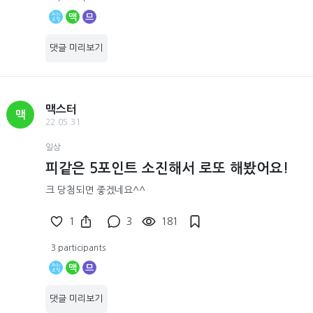
맥
므
댓글 미리보기
맥스터
맥
22.05.31
일상
피같은 5포인트 소진해서 로또 해봤어요!
크 당첨되면 좋겠네요^^
1
3
181
3 participants
맥
므
댓글 미리보기