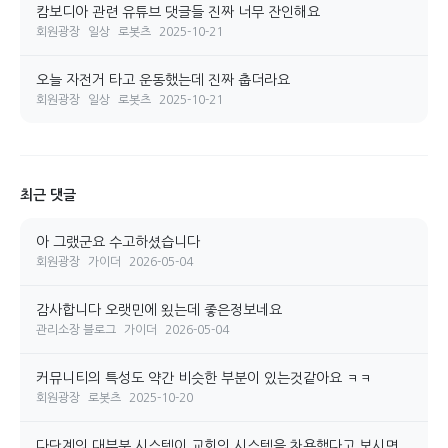
캄보디아 관련 유튜브 댓글들 진짜 너무 잔인해요
회원광장
일상
로봇츠
2025-10-21
오늘 자전거 타고 운동했는데 진짜 춥더라요
회원광장
일상
로봇츠
2025-10-21
최근 댓글
아 그랬군요 수고하셨습니다
회원광장
가이더
2026-05-04
감사합니다 오랫민에 욌는데 좋은정보네요
관리소장 블로그
가이더
2026-05-04
커뮤니티의 특성도 약간 비슷한 부분이 있는것같아요 ㅋㅋ
회원광장
로봇츠
2025-10-20
다단계의 대부분 시스템이 교회의 시스템을 차용했다고 보시면