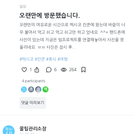
일상
오랜만에 방문했습니다.
오랜만의 여유로운 시간으로 멕시코 칸쿤에 왔는데 바람이 너
무 불어서 먹고 쉬고 먹고 쉬고만 하고 있네요. ^^* 핸드폰에
사진이 있는데 지금은 빔프로젝트를 연결해놓아서 사진을 못
올리네요. ㅠㅠ 사진은 잠시 후...
#멕시코
#칸쿤
#휴식
#여행
1
6
264
4 participants
초
맥
댓글 미리보기
꿀팁관리소장