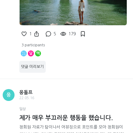
1
5
179
3 participants
달
맥
댓글 미리보기
웅돌프
웅
22.05.16
일상
제가 매우 부끄러운 행동을 했습니다.
정회원 자료가 탐이나서 어뷰징으로 포인트를 모아 정회원이