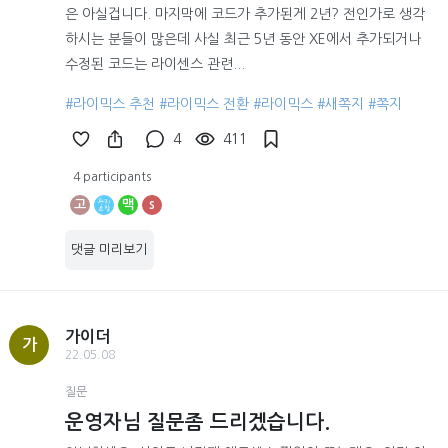
은 아실겁니다. 마지막에 코드가 추가된게 2년? 전인가로 생각
하시는 분들이 많은데 사실 최근 5년 동안 XE에서 추가되거나
수정된 코드는 라이센스 관련...
#라이믹스 추천
#라이믹스 전환
#라이믹스
#새쪽지
#쪽지
4
411
4 participants
고
맥
s
댓글 미리보기
가이더
가
22.05.08
질문
운영자님 질문좀 드리겠습니다.