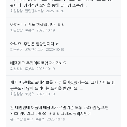
됩니다. 정기적인 모임을 통해 유대감 소속감...
회원광장
꿀팁관리소장
2025-10-20
아하~! ㅋ 저도 한량입니다. ㅎㅎ
회원광장
로봇츠
2025-10-19
아니요. 주업은 한량입이다 ㅎ
회원광장
꿀팁관리소장
2025-10-19
배달말고 주업이따로있으신기봐요
회원광장
로봇츠
2025-10-19
제가 예전에도 포메러브를 자주 들어갔었거든요. 그때 사이트 반
응속도가 많이 느리다는 느낌을 받았어요. ...
회원광장
로봇츠
2025-10-19
전 대전인데 어플에 배달비가 주말기준 보통 2500원 많으면
3000원이라고 나와요. ㅎㅎㅎ 그래도 광역시인데...
관리소장 블로그
로봇츠
2025-10-19