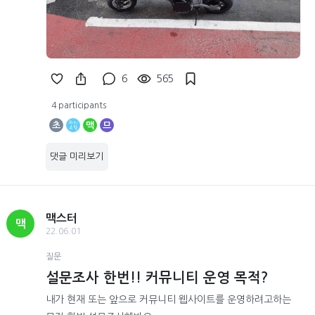
6
565
4 participants
초
맥
므
댓글 미리보기
맥스터
맥
22.06.01
질문
설문조사 한번!! 커뮤니티 운영 목적?
내가 현재 또는 앞으로 커뮤니티 웹사이트를 운영하려고하는