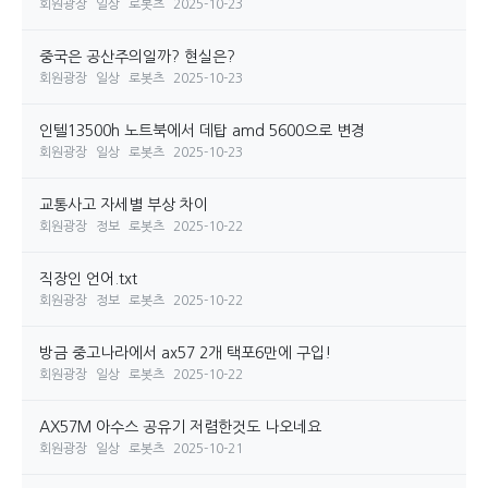
회원광장
일상
로봇츠
2025-10-23
중국은 공산주의일까? 현실은?
회원광장
일상
로봇츠
2025-10-23
인텔13500h 노트북에서 데탑 amd 5600으로 변경
회원광장
일상
로봇츠
2025-10-23
교통사고 자세별 부상 차이
회원광장
정보
로봇츠
2025-10-22
직장인 언어.txt
회원광장
정보
로봇츠
2025-10-22
방금 중고나라에서 ax57 2개 택포6만에 구입!
회원광장
일상
로봇츠
2025-10-22
AX57M 아수스 공유기 저렴한것도 나오네요
회원광장
일상
로봇츠
2025-10-21