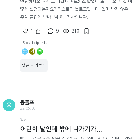
안녕하세요. 사이트 나갈때 애드센스 팝업이 뜨는데요. 이걸 어
떻게 설정하는지요? 티스토리 블로그입니다. 얼마 남지 않은
주말 즐겁게 보내보세요.. 감사합니다.
1
9
210
3 participants
가
맥
댓글 미리보기
웅돌프
웅
22.05.05
일상
어린이 날인데 밖에 나가기가...
밖에 나가면 사람 많을 것 같아서 사무실에 앉아서 꿀팁 구경왔