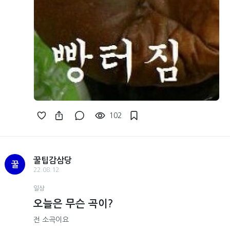
102
꿀팁감삼당
꿀
22.08.12
일상
오늘은 무슨 곡이?
전 소곡이요