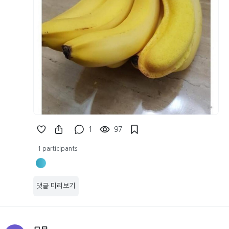
1
97
1 participants
댓글 미리보기