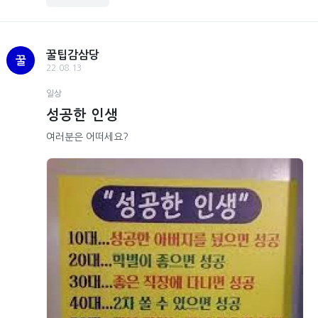
꿀팁감삼당
꿀
22.08.13
일상
성공한 인생
여러분은 어떠세요?