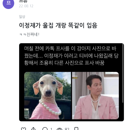
므뮤
므
22.08.12
일상
이정재가 울집 개랑 똑같이 입음
ㅋㅋ진짜네!
1
82