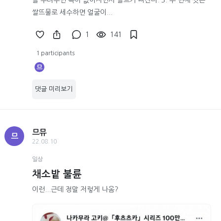
를 뿌려주면 녹이 없어지면서 볼트가 빠진다. 3. 두 번째 씻은
쌀뜨물로 세수하면 얼굴이...
1
141
1 participants
므
댓글 미리보기
므뮤
므
22.08.10
일상
채소밭 불륜
이런...근데 정말 저렇게 나옴?