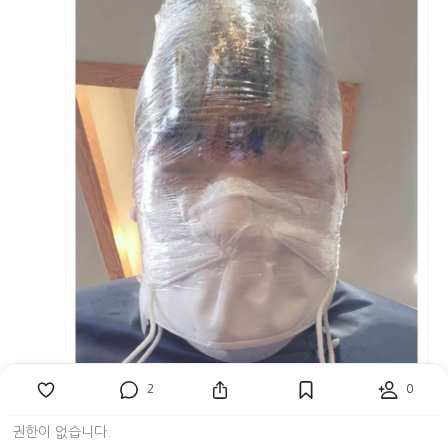
2
0
권한이 없습니다.