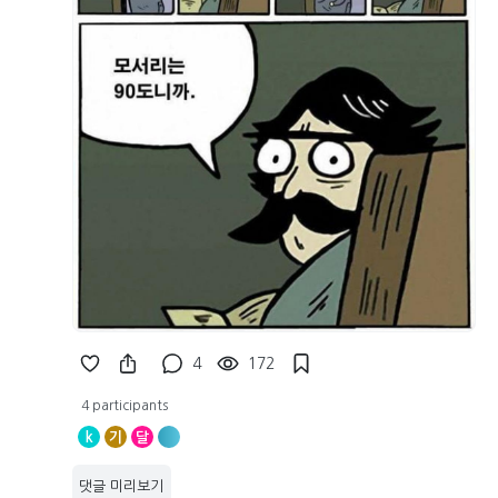
4
172
4 participants
k
기
달
댓글 미리보기