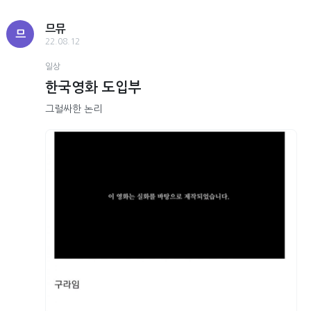
므뮤
므
22.08.12
일상
한국영화 도입부
그럴싸한 논리