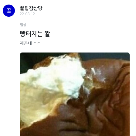
꿀팁감삼당
꿀
22.08.12
일상
빵터지는 짤
제곧내 ㄷㄷ