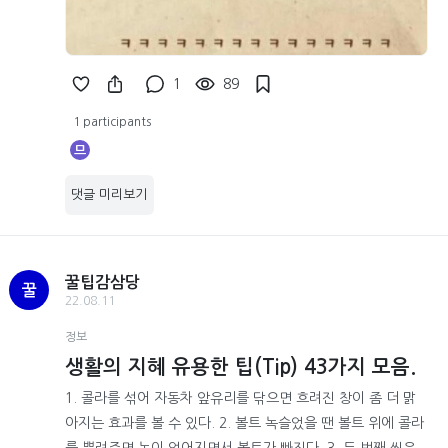
1
89
1 participants
므
댓글 미리보기
꿀팁감삼당
꿀
22.08.11
정보
생활의 지혜 유용한 팁(Tip) 43가지 모음.
1. 콜라를 섞어 자동차 앞유리를 닦으면 흐려진 창이 좀 더 맑
아지는 효과를 볼 수 있다. 2. 볼트 녹슬었을 땐 볼트 위에 콜라