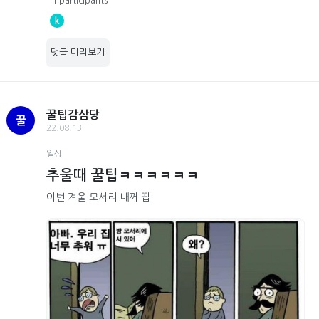
1 participants
k
댓글 미리보기
꿀팁감삼당
꿀
22.08.13
일상
추울때 꿀팁ㅋㅋㅋㅋㅋㅋ
이번 겨울 모서리 내꺼 띱