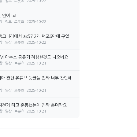
장
정보
로봇츠
2025-10-22
언어.txt
장
정보
로봇츠
2025-10-22
중고나라에서 ax57 2개 택포6만에 구입!
장
일상
로봇츠
2025-10-22
7M 아수스 공유기 저렴한것도 나오네요
장
일상
로봇츠
2025-10-21
아 관련 유튜브 댓글들 진짜 너무 잔인해
장
일상
로봇츠
2025-10-21
자전거 타고 운동했는데 진짜 춥더라요
장
일상
로봇츠
2025-10-21