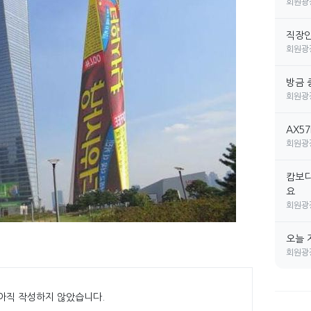
회원광
직장인 
회원광
방금 
회원광
AX5
회원광
캄보디
요
회원광
오늘 
회원광
아직 작성하지 않았습니다.