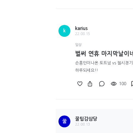
karius
k
22.08.15
일상
벌써 연휴 마지막날이네요
손흥민이나온 토트넘 vs 첼시경기
하루되세요!!
100
꿀팁감삼당
꿀
22.08.13