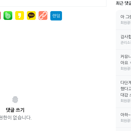
최근 댓
랜덤
아 그
회원광
감사합
관리소
커뮤니
아요 
회원광
다단계
했다고
대감 소
회원광
댓글 쓰기
아하~
권한이 없습니다.
회원광