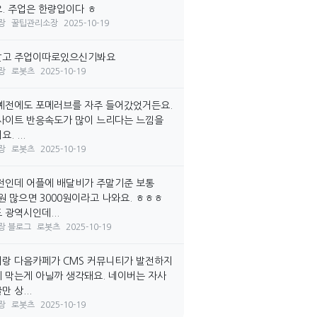
. 주업은 한량입이다 ㅎ
장
꿀팁관리소장
2025-10-19
말고 주업이따로있으신기봐요
장
로봇츠
2025-10-19
예전에도 포메러브를 자주 들어갔었거든요.
사이트 반응속도가 많이 느리다는 느낌을
. ...
장
로봇츠
2025-10-19
전인데 어플에 배달비가 주말기준 보통
0원 많으면 3000원이라고 나와요. ㅎㅎㅎ
 광역시인데...
장 블로그
로봇츠
2025-10-19
랑 다음카페가 CMS 커뮤니티가 발전하지
 막는게 아닐까 생각돼요. 네이버는 자사
 상...
장
로봇츠
2025-10-19