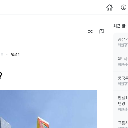
최근 글
공유기
회원광
・
 0
댓글 1
XE 
회원광
?
중국은
회원광
인텔1
변경
회원광
교통사