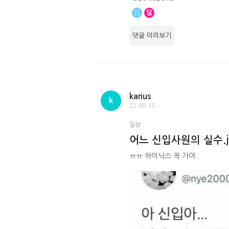
달
댓글 미리보기
karius
k
22.08.18
일상
어느 신입사원의 실수.j
ㅠㅠ 하이닉스 꼭 가야..