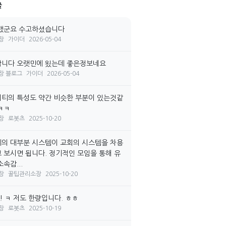
글
랬군요 수고하셨습니다
장
가이더
2026-05-04
니다 오랫민에 욌는데 좋은정보네요
장 블로그
가이더
2026-05-04
티의 특성도 약간 비슷한 부분이 있는것같
ㅋㅋ
장
로봇츠
2025-10-20
의 대부분 시스템이 교회의 시스템을 차용
 보시면 됩니다. 정기적인 모임을 통해 유
속감...
장
꿀팁관리소장
2025-10-20
! ㅋ 저도 한량입니다. ㅎㅎ
장
로봇츠
2025-10-19