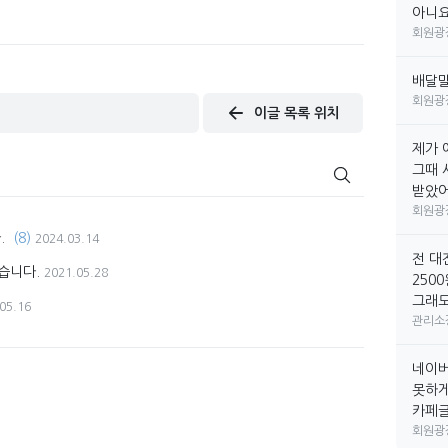
아니요
회원광
배달
회원광
이글 목록 위치
제가 
그때 
받았어요
회원광
.
(8)
2024.03.14
전 대
습니다.
2021.05.28
250
그래도
05.16
관리소
네이버
못하게
카페글만
회원광