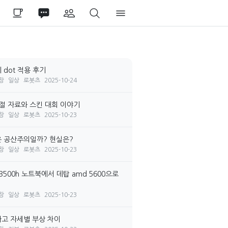
 dot 적용 후기
장
일상
로봇츠
2025-10-24
시절 자료와 스킨 대회 이야기
장
일상
로봇츠
2025-10-23
 공산주의일까? 현실은?
장
일상
로봇츠
2025-10-23
3500h 노트북에서 데탑 amd 5600으로
장
일상
로봇츠
2025-10-23
고 자세별 부상 차이