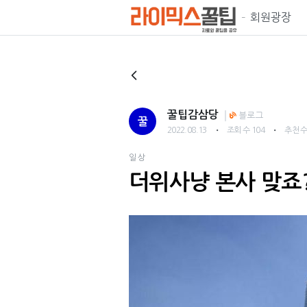
회원광장
꿀팁감삼당
블로그
꿀
・
・
2022.08.13
조회 수 104
추천 수
일상
더위사냥 본사 맞죠