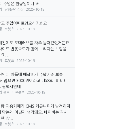
. 주업은 한량입이다 ㅎ
장
꿀팁관리소장
2025-10-19
말고 주업이따로있으신기봐요
장
로봇츠
2025-10-19
예전에도 포메러브를 자주 들어갔었거든요.
사이트 반응속도가 많이 느리다는 느낌을
. ...
장
로봇츠
2025-10-19
전인데 어플에 배달비가 주말기준 보통
0원 많으면 3000원이라고 나와요. ㅎㅎㅎ
 광역시인데...
장 블로그
로봇츠
2025-10-19
랑 다음카페가 CMS 커뮤니티가 발전하지
 막는게 아닐까 생각돼요. 네이버는 자사
 상...
장
로봇츠
2025-10-19