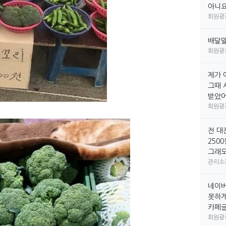
아니요
회원광
배달
회원광
제가 
그때 
받았어요
회원광
전 대
250
그래도
관리소
네이버
못하게
카페글만
회원광