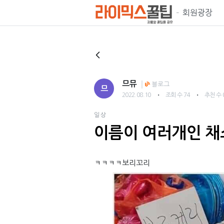
회원광장
므뮤
블로그
므
・
・
2022.08.10
조회 수 74
추천 수 
일상
이름이 여러개인 채
ㅋㅋㅋㅋ보리꼬리