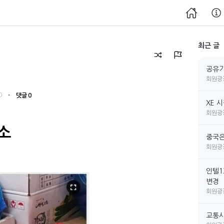
최근 글
공유기
회원광
・
0
댓글 0
XE 
회원광
소
중국은
회원광
인텔1
변경
회원광
교통사