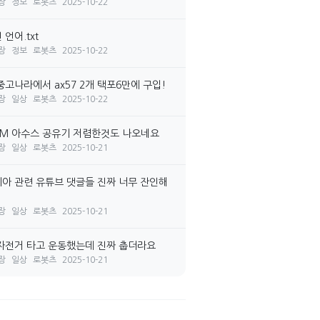
장
정보
로봇츠
2025-10-22
언어.txt
장
정보
로봇츠
2025-10-22
중고나라에서 ax57 2개 택포6만에 구입!
장
일상
로봇츠
2025-10-22
7M 아수스 공유기 저렴한것도 나오네요
장
일상
로봇츠
2025-10-21
아 관련 유튜브 댓글들 진짜 너무 잔인해
장
일상
로봇츠
2025-10-21
자전거 타고 운동했는데 진짜 춥더라요
장
일상
로봇츠
2025-10-21