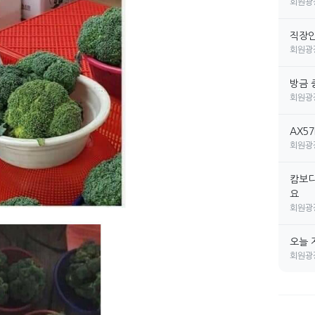
회원광
직장인 
회원광
방금 
회원광
AX5
회원광
캄보디
요
회원광
오늘 
회원광