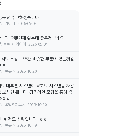
글
랬군요 수고하셨습니다
장
가이더
2026-05-04
니다 오랫민에 욌는데 좋은정보네요
장 블로그
가이더
2026-05-04
티의 특성도 약간 비슷한 부분이 있는것같
ㅋㅋ
장
로봇츠
2025-10-20
의 대부분 시스템이 교회의 시스템을 차용
 보시면 됩니다. 정기적인 모임을 통해 유
속감...
장
꿀팁관리소장
2025-10-20
! ㅋ 저도 한량입니다. ㅎㅎ
장
로봇츠
2025-10-19