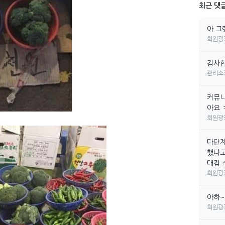
최근 댓
아 그
회원광
감사합
관리소
커뮤니
아요 
회원광
다단계
했다고
대감 소
회원광
아하~
회원광