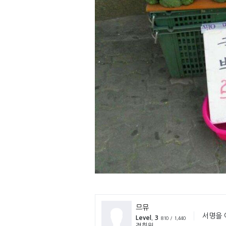
므뮤
서명을 
Level. 3
810 / 1,440
정회원