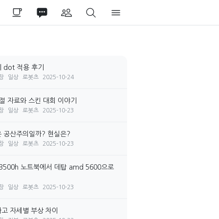
 dot 적용 후기
장
일상
로봇츠
2025-10-24
시절 자료와 스킨 대회 이야기
장
일상
로봇츠
2025-10-23
 공산주의일까? 현실은?
장
일상
로봇츠
2025-10-23
3500h 노트북에서 데탑 amd 5600으로
장
일상
로봇츠
2025-10-23
고 자세별 부상 차이