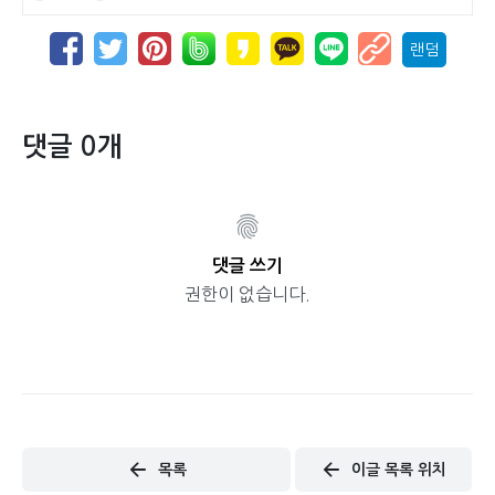
랜덤
댓글 0개
댓글 쓰기
권한이 없습니다.
목록
이글 목록 위치