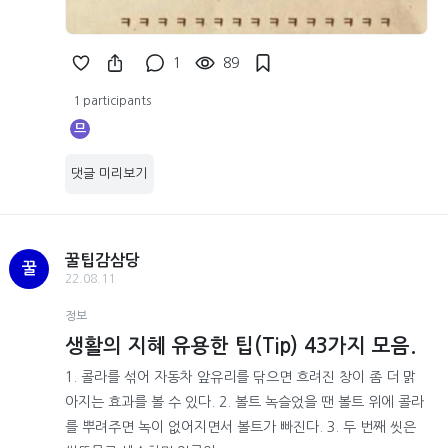
1
89
1 participants
므
댓글 미리보기
꿀팁감삼당
꿀
22.08.11
정보
생활의 지혜 유용한 팁(Tip) 43가지 모음.
1. 콜라를 섞어 자동차 앞유리를 닦으면 흐려진 창이 좀 더 맑
아지는 효과를 볼 수 있다. 2. 볼트 녹슬었을 땐 볼트 위에 콜라
를 뿌려주면 녹이 없어지면서 볼트가 빠진다. 3. 두 번째 씻은