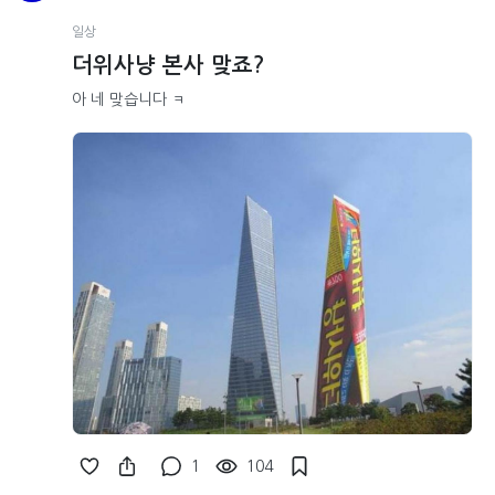
일상
더위사냥 본사 맞죠?
아 네 맞습니다 ㅋ
1
104