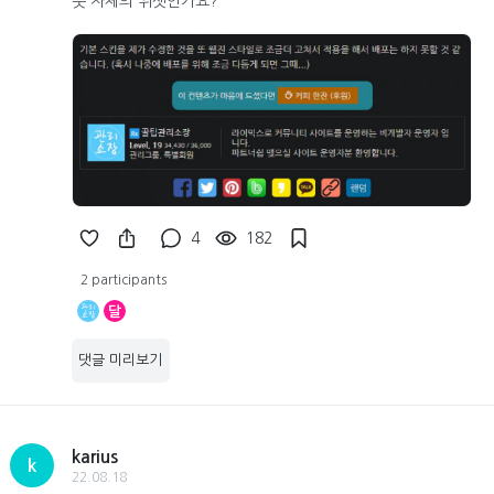
웃 자체의 위젯인가요?
4
182
2 participants
달
댓글 미리보기
karius
k
22.08.18