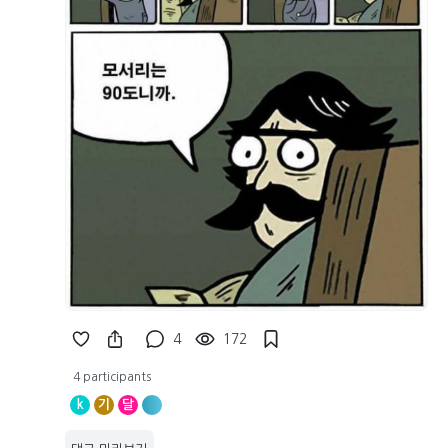
4
172
4 participants
k
기
달