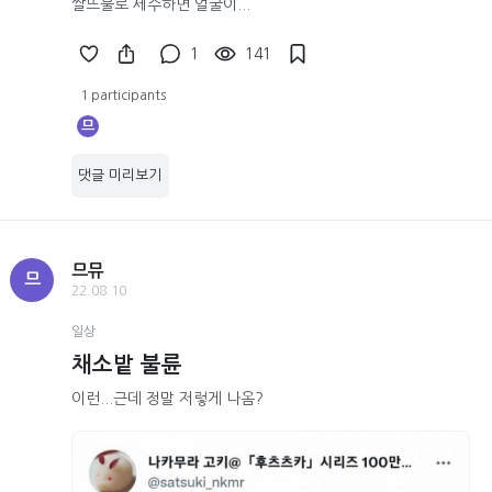
쌀뜨물로 세수하면 얼굴이...
1
141
1 participants
므
댓글 미리보기
므뮤
므
22.08.10
일상
채소밭 불륜
이런...근데 정말 저렇게 나옴?