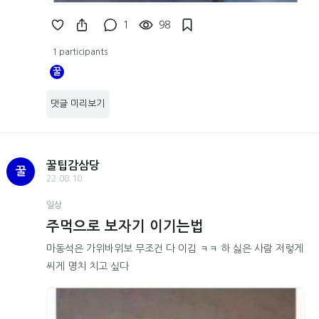
1
98
1 participants
꿀
댓글 미리보기
꿀팁감삼당
꿀
22.08.10
일상
주먹으로 보자기 이기는법
마동석은 가위바위보 무조건 다 이김 ㅋㅋ 하 싫은 사람 저렇게
씨게 명치 치고 싶다