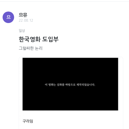
므뮤
므
22.08.12
일상
한국영화 도입부
그럴싸한 논리