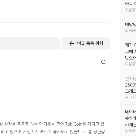
아니요
회원광
배달
회원광
이글 목록 위치
제가 
그때 
받았어요
회원광
전 대
250
그래도
관리소
네이버
못하게
월 상장을 목표로 하는 단기채굴 코인 Tok Coin을 가지고 왔
카페글만
회원광
여하고 있으며 가입자가 빠르게 증가하고 있습니다. 총 공급량