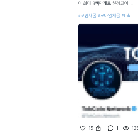
이 최대 8백만개로 한정되어 ...
#코인채굴
#모바일채굴
#tok
15
1
13