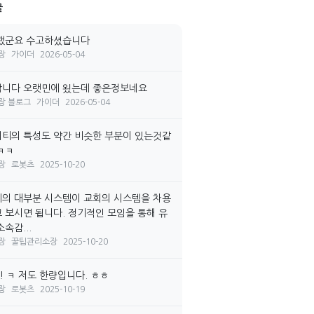
글
랬군요 수고하셨습니다
장
가이더
2026-05-04
니다 오랫민에 욌는데 좋은정보네요
장 블로그
가이더
2026-05-04
티의 특성도 약간 비슷한 부분이 있는것같
ㅋㅋ
장
로봇츠
2025-10-20
의 대부분 시스템이 교회의 시스템을 차용
 보시면 됩니다. 정기적인 모임을 통해 유
속감...
장
꿀팁관리소장
2025-10-20
! ㅋ 저도 한량입니다. ㅎㅎ
장
로봇츠
2025-10-19