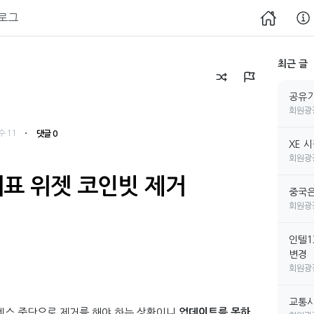
로그
최근 글
공유기
회원광
・
수 11
댓글 0
XE 
회원광
세표 위젯 코인빗 제거
중국은
회원광
인텔1
변경
회원광
교통사
비스 중단으로 제거를 해야 하는 상황이니
업데이트를 못하