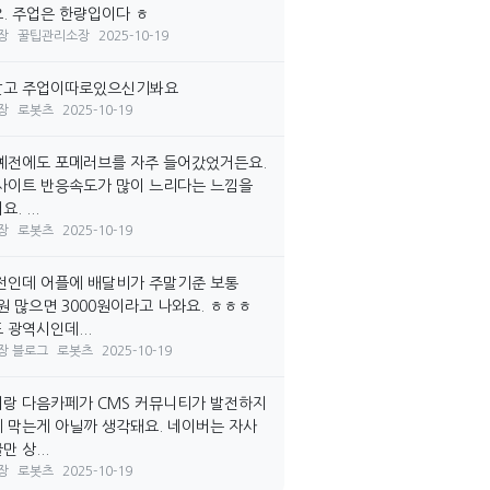
. 주업은 한량입이다 ㅎ
장
꿀팁관리소장
2025-10-19
말고 주업이따로있으신기봐요
장
로봇츠
2025-10-19
예전에도 포메러브를 자주 들어갔었거든요.
사이트 반응속도가 많이 느리다는 느낌을
. ...
장
로봇츠
2025-10-19
전인데 어플에 배달비가 주말기준 보통
0원 많으면 3000원이라고 나와요. ㅎㅎㅎ
 광역시인데...
장 블로그
로봇츠
2025-10-19
랑 다음카페가 CMS 커뮤니티가 발전하지
 막는게 아닐까 생각돼요. 네이버는 자사
 상...
장
로봇츠
2025-10-19