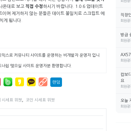
회원광
 나온대로 보고
직접 수정
하시기 바랍니다. 1.0.6 업데이트
이트이며 제거하지 않는 분들은 데이트 불일치로 스크립트 에
직장인 
치게 됩니다.
회원광
방금 
회원광
AX5
이믹스로 커뮤니티 사이트를 운영하는 비개발자 운영자 입니
회원광
트너쉽 맺으실 사이트 운영자분 환영합니다.
캄보디
요
랜덤
회원광
,
 시세표 위젯
코인 시세표 위젯
오늘 
회원광