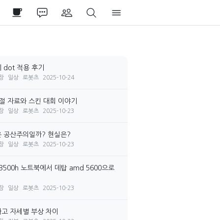
 dot 적용 후기
장
일상
로봇츠
2025-10-24
시절 자료와 스킨 대회 이야기
장
일상
로봇츠
2025-10-23
 공산주의일까? 현실은?
장
일상
로봇츠
2025-10-23
3500h 노트북에서 데탑 amd 5600으로
장
일상
로봇츠
2025-10-23
고 자세별 부상 차이