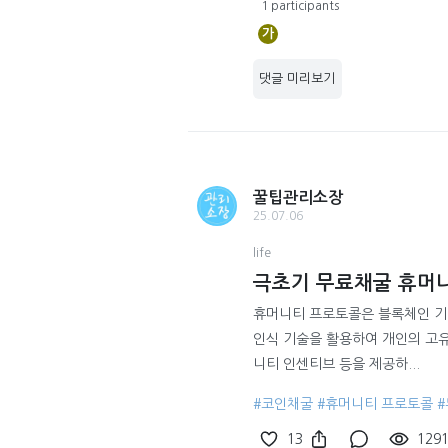
1 participants
가
댓글 미리보기
꿀팁관리소장
25.07.06
life
극초기 무료채굴 휴머
휴머니티 프로토콜은 블록체인 기
인식 기술을 활용하여 개인의 고유
니티 인센티브 등을 제공하...
#코인채굴
#휴머니티 프로토콜
13
129