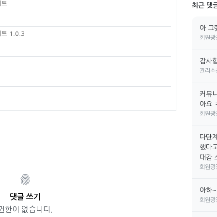
이트
최근 댓
아 그
 1.0.3
회원광
감사합
관리소
커뮤니
아요 
회원광
다단계
했다고
대감 소
회원광
아하~
댓글 쓰기
회원광
권한이 없습니다.