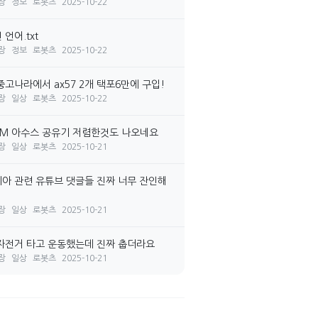
장
정보
로봇츠
2025-10-22
언어.txt
장
정보
로봇츠
2025-10-22
중고나라에서 ax57 2개 택포6만에 구입!
장
일상
로봇츠
2025-10-22
7M 아수스 공유기 저렴한것도 나오네요
장
일상
로봇츠
2025-10-21
아 관련 유튜브 댓글들 진짜 너무 잔인해
장
일상
로봇츠
2025-10-21
자전거 타고 운동했는데 진짜 춥더라요
장
일상
로봇츠
2025-10-21